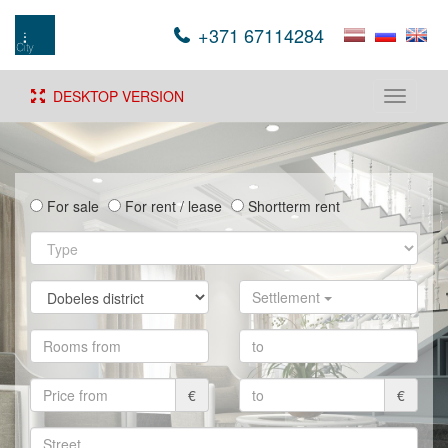
+371 67114284
DESKTOP VERSION
Toggle
navigati
For sale
For rent / lease
Shortterm rent
Settlement
€
€