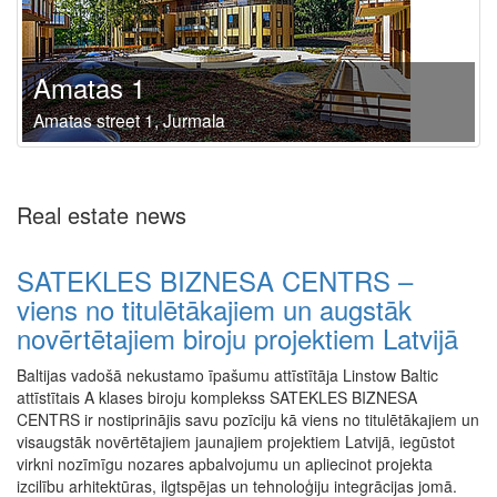
Amatas 1
Amatas street 1, Jurmala
Real estate news
SATEKLES BIZNESA CENTRS –
viens no titulētākajiem un augstāk
novērtētajiem biroju projektiem Latvijā
Baltijas vadošā nekustamo īpašumu attīstītāja Linstow Baltic
attīstītais A klases biroju komplekss SATEKLES BIZNESA
CENTRS ir nostiprinājis savu pozīciju kā viens no titulētākajiem un
visaugstāk novērtētajiem jaunajiem projektiem Latvijā, iegūstot
virkni nozīmīgu nozares apbalvojumu un apliecinot projekta
izcilību arhitektūras, ilgtspējas un tehnoloģiju integrācijas jomā.