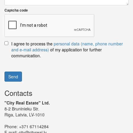
Captcha code
I agree to process the
personal data (name, phone number
and e-mail address)
of my application for further
communication.
Send
Contacts
"City Real Estate" Ltd.
8-2 Bruninieku Str.
Riga, Latvia, LV-1010
Phone:
+371 67114284
E-mail:
city@cityreal.lv