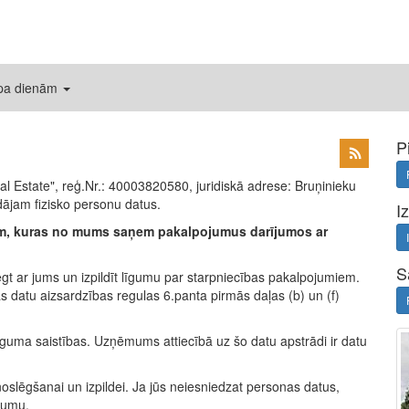
 pa dienām
P
al Estate", reģ.Nr.: 40003820580, juridiskā adrese: Bruņinieku
ājam fizisko personu datus.
I
nām, kuras no mums saņem pakalpojumus darījumos ar
S
 ar jums un izpildīt līgumu par starpniecības pakalpojumiem.
s datu aizsardzības regulas 6.panta pirmās daļas (b) un (f)
līguma saistības. Uzņēmums attiecībā uz šo datu apstrādi ir datu
slēgšanai un izpildei. Ja jūs neiesniedzat personas datus,
gumu.