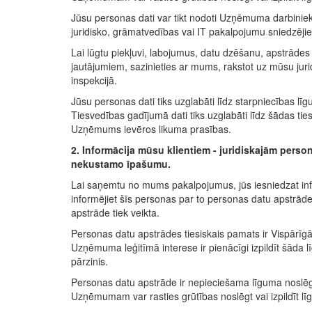
Jūsu personas dati var tikt nodoti Uzņēmuma darbini
juridisko, grāmatvedības vai IT pakalpojumu sniedzēji
Lai lūgtu piekļuvi, labojumus, datu dzēšanu, apstrādes
jautājumiem, sazinieties ar mums, rakstot uz mūsu jurid
inspekcijā.
Jūsu personas dati tiks uzglabāti līdz starpniecības līg
Tiesvedības gadījumā dati tiks uzglabāti līdz šādas t
Uzņēmums ievēros likuma prasības.
2. Informācija mūsu klientiem - juridiskajām per
nekustamo īpašumu.
Lai saņemtu no mums pakalpojumus, jūs iesniedzat inf
informējiet šīs personas par to personas datu apstrāde
apstrāde tiek veikta.
Personas datu apstrādes tiesiskais pamats ir Vispārīgā
Uzņēmuma leģitīmā interese ir pienācīgi izpildīt šāda 
pārzinis.
Personas datu apstrāde ir nepieciešama līguma noslēgš
Uzņēmumam var rasties grūtības noslēgt vai izpildīt lī