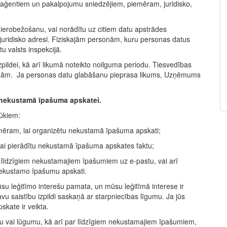
 aģentiem un pakalpojumu sniedzējiem, piemēram, juridisko,
 ierobežošanu, vai norādītu uz citiem datu apstrādes
juridisko adresi. Fiziskajām personām, kuru personas datus
u valsts inspekcijā.
izpildei, kā arī likumā noteikto noilguma periodu. Tiesvedības
beigām. Ja personas datu glabāšanu pieprasa likums, Uzņēmums
s nekustamā īpašuma apskatei.
ūkiem:
emēram, lai organizētu nekustamā īpašuma apskati;
lai pierādītu nekustamā īpašuma apskates faktu;
ar līdzīgiem nekustamajiem īpašumiem uz e-pastu, vai arī
 nekustamo īpašumu apskati.
ūsu leģitīmo interešu pamata, un mūsu leģitīmā interese ir
 saistību izpildi saskaņā ar starpniecības līgumu. Ja jūs
skate ir veikta.
mu vai lūgumu, kā arī par līdzīgiem nekustamajiem īpašumiem,