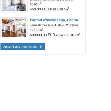
2
55.00m
450.00 EUR
2
8.18 EUR / m
Pārdod dzīvokli Rīgā, Centrā
Jeruzalemes iela, 4. stāvs, 2 istabas,
2
127.30m
590000.00 EUR
2
4634.72 EUR / m
Apskatīt visu piedāvājumu