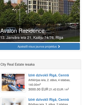
Avalon Rezidence
13. Janvāra iela 21, Kalēju 74/76, Rīga
Apskatīt visus jaunos projektus
City Real Estate iesaka
Izīrē dzīvokli Rīgā, Centrā
Artilērijas iela, 2. stāvs, 4 istabas,
2
140.00m
3000.00 EUR
2
21.43 EUR / m
Izīrē dzīvokli Rīgā, Centrā
Brīvības iela, 3. stāvs, 2 istabas,