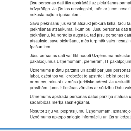
jūsu personas dati tiks apstrādāti uz piekrišanas pama
brīvprātīga. Ja jūs tos nesniegsiet, mēs ar jums nesazi
nekustamajiem īpašumiem.
Savu piekrišanu jūs varat atsaukt jebkurā laikā, taču 
piekrišanas atsaukuma, likumību. Jūsu personas dati tik
piekrišanu, kā norādīts augstāk, tad jūsu personas dati 
atsauksiet savu piekrišanu, mēs turpmāk vairs nesazi
īpašumiem.
Jūsu personas dati var tikt nodoti Uzņēmuma nekusta
pakalpojumus Uzņēmumam, piemēram, IT pakalpojumu
Uzņēmums ir datu pārzinis un atbild par jūsu personas 
labot, dzēst tos vai ierobežot to apstrādi, iebilst pret to
ar mums, rakstot uz mūsu juridisko adresi. Ja uzskatāt,
prasībām, jums ir tiesības vērsties ar sūdzību Datu vals
Uzņēmums apstrādā personas datus pārziņa statusā u
sadarbības mērķa sasniegšanai.
Nosūtot ziņu vai pieprasījumu Uzņēmumam, izmantojot m
Uzņēmums apkopo sniegto informāciju un jūs sniedzat 