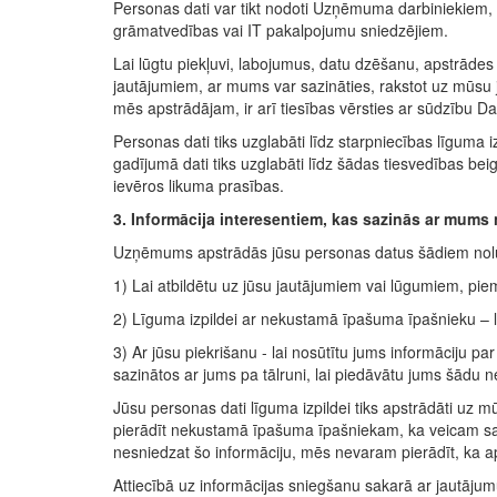
Personas dati var tikt nodoti Uzņēmuma darbiniekiem,
grāmatvedības vai IT pakalpojumu sniedzējiem.
Lai lūgtu piekļuvi, labojumus, datu dzēšanu, apstrādes
jautājumiem, ar mums var sazināties, rakstot uz mūsu 
mēs apstrādājam, ir arī tiesības vērsties ar sūdzību Dat
Personas dati tiks uzglabāti līdz starpniecības līguma 
gadījumā dati tiks uzglabāti līdz šādas tiesvedības 
ievēros likuma prasības.
3. Informācija interesentiem, kas sazinās ar mum
Uzņēmums apstrādās jūsu personas datus šādiem nol
1) Lai atbildētu uz jūsu jautājumiem vai lūgumiem, pi
2) Līguma izpildei ar nekustamā īpašuma īpašnieku – 
3) Ar jūsu piekrišanu - lai nosūtītu jums informāciju p
sazinātos ar jums pa tālruni, lai piedāvātu jums šādu
Jūsu personas dati līguma izpildei tiks apstrādāti uz m
pierādīt nekustamā īpašuma īpašniekam, ka veicam savu
nesniedzat šo informāciju, mēs nevaram pierādīt, ka ap
Attiecībā uz informācijas sniegšanu sakarā ar jautāju