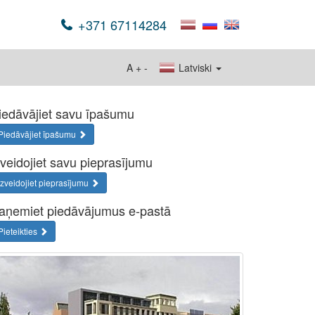
+371 67114284
A
+
-
Latviski
iedāvājiet savu īpašumu
Piedāvājiet īpašumu
zveidojiet savu pieprasījumu
Izveidojiet pieprasījumu
aņemiet piedāvājumus e-pastā
Pieteikties