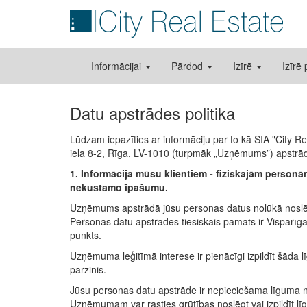
Informācijai
Pārdod
Izīrē
Izīrē
Datu apstrādes politika
Lūdzam iepazīties ar informāciju par to kā SIA "City Re
iela 8-2, Rīga, LV-1010 (turpmāk „Uzņēmums”) apstrād
1. Informācija mūsu klientiem - fiziskajām perso
nekustamo īpašumu.
Uzņēmums apstrādā jūsu personas datus nolūkā noslēgt
Personas datu apstrādes tiesiskais pamats ir Vispārīgā
punkts.
Uzņēmuma leģitīmā interese ir pienācīgi izpildīt šāda 
pārzinis.
Jūsu personas datu apstrāde ir nepieciešama līguma no
Uzņēmumam var rasties grūtības noslēgt vai izpildīt lī