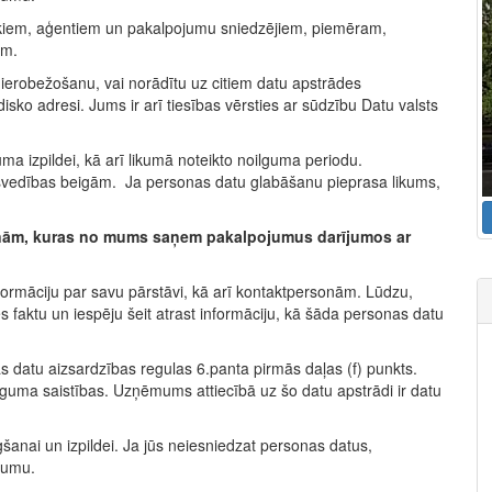
ekiem, aģentiem un pakalpojumu sniedzējiem, piemēram,
em.
 ierobežošanu, vai norādītu uz citiem datu apstrādes
isko adresi. Jums ir arī tiesības vērsties ar sūdzību Datu valsts
uma izpildei, kā arī likumā noteikto noilguma periodu.
iesvedības beigām. Ja personas datu glabāšanu pieprasa likums,
sonām, kuras no mums saņem pakalpojumus darījumos ar
ormāciju par savu pārstāvi, kā arī kontaktpersonām. Lūdzu,
s faktu un iespēju šeit atrast informāciju, kā šāda personas datu
s datu aizsardzības regulas 6.panta pirmās daļas (f) punkts.
līguma saistības. Uzņēmums attiecībā uz šo datu apstrādi ir datu
anai un izpildei. Ja jūs neiesniedzat personas datus,
gumu.