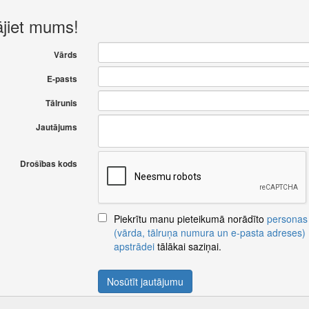
ājiet mums!
Vārds
E-pasts
Tālrunis
Jautājums
Drošības kods
Piekrītu manu pieteikumā norādīto
personas
(vārda, tālruņa numura un e-pasta adreses)
apstrādei
tālākai saziņai.
Nosūtīt jautājumu