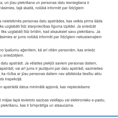
ta, un jūsu piekrišana un personas datu iesniegšana ir
nāsimies, tajā skaitā, nolūkā informēt par līdzīgiem
tas neietekmēs personas datu apstrādes, kas veikta pirms šāda
s uzglabāti līdz starpniecības līguma izpildei. Ja sniedzāt
tiks uzglabāti līdz brīdim, kad atsauksiet savu piekrišanu. Ja
nāsimies ar jums nolūkā informēt par līdzīgiem nekustamajiem
mo īpašumu aģentiem, kā arī citām personām, kas sniedz
 sniedzējiem.
datu apstrādi. Ja vēlaties piekļūt saviem personas datiem,
 apstrādi, vai arī jums ir jautājumi par datu apstrādi, sazinieties
 ka rīcība ar jūsu personas datiem nav atbilstoša tiesību aktu
ts inspekcijā.
n apstrādā datus minimālā apjomā, kas nepieciešams
ājas lapā ievietoto saziņas veidlapu vai elektronisko e-pastu,
piekrišanu, kas ir brīvprātīga un atsaucama.