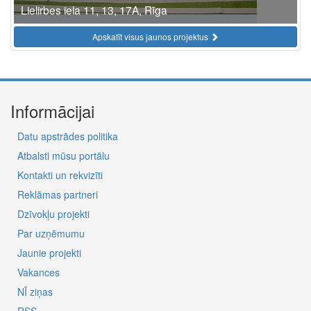
Lielirbes iela 11, 13, 17A, Rīga
Apskatīt visus jaunos projektus
Informācijai
Datu apstrādes politika
Atbalsti mūsu portālu
Kontakti un rekvizīti
Reklāmas partneri
Dzīvokļu projekti
Par uzņēmumu
Jaunie projekti
Vakances
NĪ ziņas