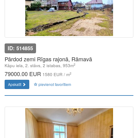
ID: 514855
Pārdod zemi Rīgas rajonā, Rāmavā
2
Kāpu iela, 2. stāvs, 2 istabas, 953m
79000.00 EUR
2
1580 EUR / m
Apskatīt
pievienot favorītiem