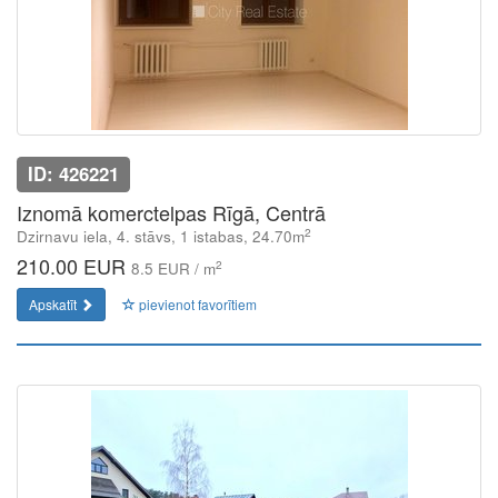
ID: 426221
Iznomā komerctelpas Rīgā, Centrā
2
Dzirnavu iela, 4. stāvs, 1 istabas, 24.70m
210.00 EUR
2
8.5 EUR / m
Apskatīt
pievienot favorītiem