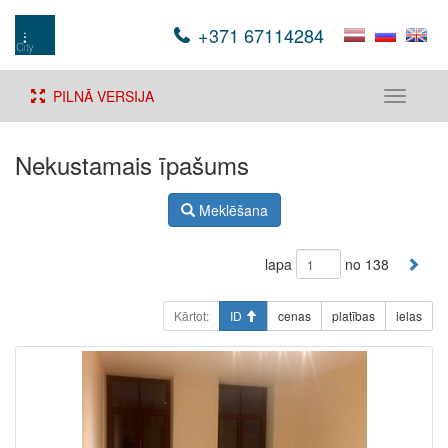
+371 67114284
PILNĀ VERSIJA
Toggle
navigati
Nekustamais īpašums
Meklēšana
lapa
no 138
Kārtot:
ID
cenas
platības
ielas