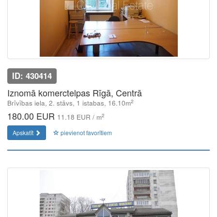
ID: 430414
Iznomā komerctelpas Rīgā, Centrā
2
Brīvības iela, 2. stāvs, 1 istabas, 16.10m
180.00 EUR
2
11.18 EUR / m
Apskatīt
pievienot favorītiem