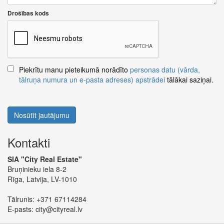
Drošības kods
Piekrītu manu pieteikumā norādīto
personas datu (vārda,
tālruņa numura un e-pasta adreses) apstrādei
tālākai saziņai.
Nosūtīt jautājumu
Kontakti
SIA "City Real Estate"
Bruņinieku iela 8-2
Rīga, Latvija, LV-1010
Tālrunis:
+371 67114284
E-pasts:
city@cityreal.lv