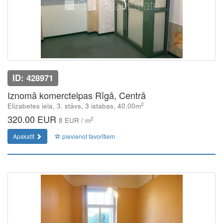
ID: 428971
Iznomā komerctelpas Rīgā, Centrā
2
Elizabetes iela, 3. stāvs, 3 istabas, 40.00m
320.00 EUR
2
8 EUR / m
Apskatīt
pievienot favorītiem