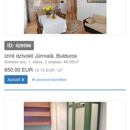
ID: 429596
Izīrē dzīvokli Jūrmalā, Bulduros
2
Ilūkstes iela, 1. stāvs, 2 istabas, 46.00m
650.00 EUR
2
14.13 EUR / m
Apskatīt
pievienot favorītiem