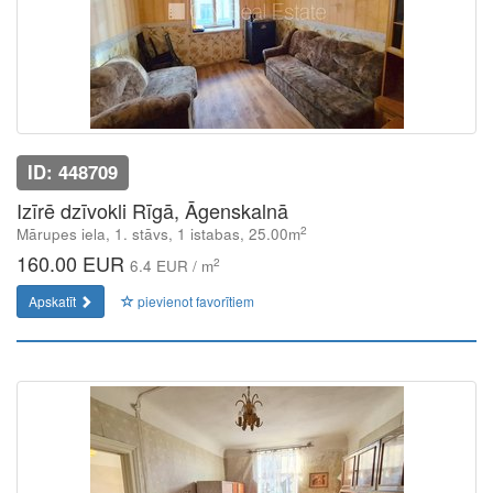
ID: 448709
Izīrē dzīvokli Rīgā, Āgenskalnā
2
Mārupes iela, 1. stāvs, 1 istabas, 25.00m
160.00 EUR
2
6.4 EUR / m
Apskatīt
pievienot favorītiem