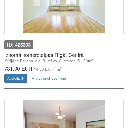
ID: 426333
Iznomā komerctelpas Rīgā, Centrā
2
Krišjāņa Barona iela, 3. stāvs, 2 istabas, 51.00m
731.00 EUR
2
14.33 EUR / m
Apskatīt
pievienot favorītiem