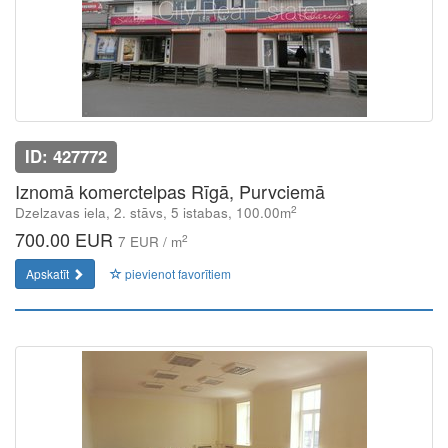
ID: 427772
Iznomā komerctelpas Rīgā, Purvciemā
2
Dzelzavas iela, 2. stāvs, 5 istabas, 100.00m
700.00 EUR
2
7 EUR / m
Apskatīt
pievienot favorītiem