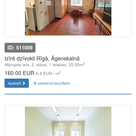
ID: 511009
Izīrē dzīvokli Rīgā, Āgenskalnā
2
Mārupes iela, 2. stāvs, 1 istabas, 25.00m
160.00 EUR
2
6.4 EUR / m
Apskatīt
pievienot favorītiem