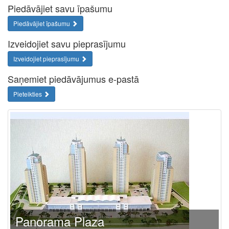
Piedāvājiet savu īpašumu
Piedāvājiet īpašumu
Izveidojiet savu pieprasījumu
Izveidojiet pieprasījumu
Saņemiet piedāvājumus e-pastā
Pieteikties
Panorama Plaza