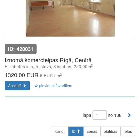
ID: 428031
Iznomā komerctelpas Rīgā, Centrā
2
Elizabetes iela, 5. stāvs, 8 istabas, 220.00m
1320.00 EUR
2
6 EUR / m
Apskatīt
pievienot favorītiem
lapa
no 138
Kārtot:
ID
cenas
platības
ielas