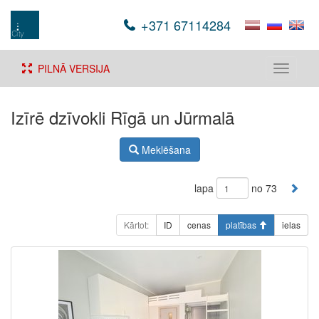
+371 67114284
PILNĀ VERSIJA
Toggle
navigati
Izīrē dzīvokli Rīgā un Jūrmalā
Meklēšana
lapa
no 73
Kārtot:
ID
cenas
platības
ielas