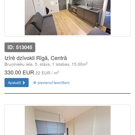
ID: 513045
Izīrē dzīvokli Rīgā, Centrā
2
Bruņinieku iela, 5. stāvs, 1 istabas, 15.00m
330.00 EUR
2
22 EUR / m
Apskatīt
pievienot favorītiem