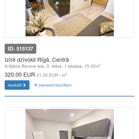
ID: 515137
Izīrē dzīvokli Rīgā, Centrā
2
Krišjāņa Barona iela, 3. stāvs, 1 istabas, 15.00m
320.00 EUR
2
21.33 EUR / m
Apskatīt
pievienot favorītiem