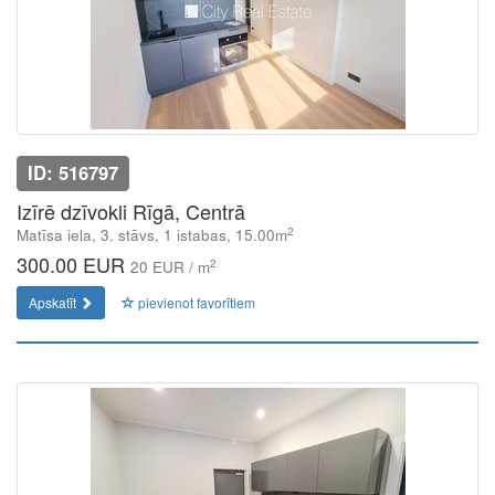
ID: 516797
Izīrē dzīvokli Rīgā, Centrā
2
Matīsa iela, 3. stāvs, 1 istabas, 15.00m
300.00 EUR
2
20 EUR / m
Apskatīt
pievienot favorītiem