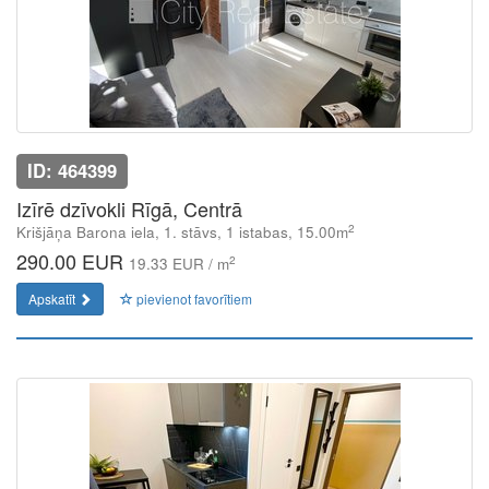
ID: 464399
Izīrē dzīvokli Rīgā, Centrā
2
Krišjāņa Barona iela, 1. stāvs, 1 istabas, 15.00m
290.00 EUR
2
19.33 EUR / m
Apskatīt
pievienot favorītiem