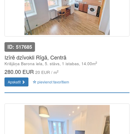
ID: 517685
Izīrē dzīvokli Rīgā, Centrā
2
Krišjāņa Barona iela, 5. stāvs, 1 istabas, 14.00m
280.00 EUR
2
20 EUR / m
Apskatīt
pievienot favorītiem