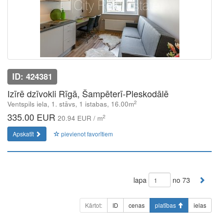
ID: 424381
Izīrē dzīvokli Rīgā, Šampēterī-Pleskodālē
2
Ventspils iela, 1. stāvs, 1 istabas, 16.00m
335.00 EUR
2
20.94 EUR / m
Apskatīt
pievienot favorītiem
lapa
no 73
Kārtot:
ID
cenas
platības
ielas