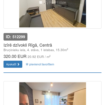
ID: 512299
Izīrē dzīvokli Rīgā, Centrā
2
Bruņinieku iela, 4. stāvs, 1 istabas, 15.30m
320.00 EUR
2
20.92 EUR / m
Apskatīt
pievienot favorītiem