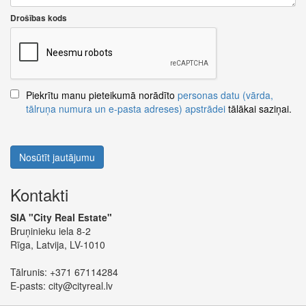
Drošības kods
Piekrītu manu pieteikumā norādīto
personas datu (vārda,
tālruņa numura un e-pasta adreses) apstrādei
tālākai saziņai.
Nosūtīt jautājumu
Kontakti
SIA "City Real Estate"
Bruņinieku iela 8-2
Rīga, Latvija, LV-1010
Tālrunis:
+371 67114284
E-pasts:
city@cityreal.lv