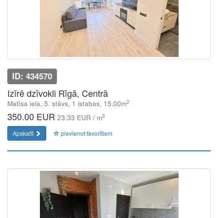
ID: 434570
Izīrē dzīvokli Rīgā, Centrā
2
Matīsa iela, 5. stāvs, 1 istabas, 15.00m
350.00 EUR
2
23.33 EUR / m
Apskatīt
pievienot favorītiem