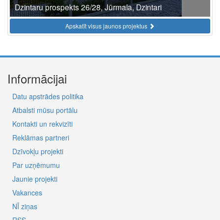
Dzintaru prospekts 26/28, Jūrmala, Dzintari
Apskatīt visus jaunos projektus
Informācijai
Datu apstrādes politika
Atbalsti mūsu portālu
Kontakti un rekvizīti
Reklāmas partneri
Dzīvokļu projekti
Par uzņēmumu
Jaunie projekti
Vakances
NĪ ziņas