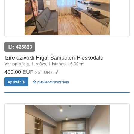
ID: 425823
Izīrē dzīvokli Rīgā, Šampēterī-Pleskodālē
2
Ventspils iela, 1. stāvs, 1 istabas, 16.00m
400.00 EUR
2
25 EUR / m
Apskatīt
pievienot favorītiem