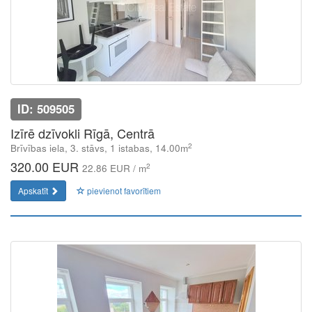
ID: 509505
Izīrē dzīvokli Rīgā, Centrā
2
Brīvības iela, 3. stāvs, 1 istabas, 14.00m
320.00 EUR
2
22.86 EUR / m
Apskatīt
pievienot favorītiem