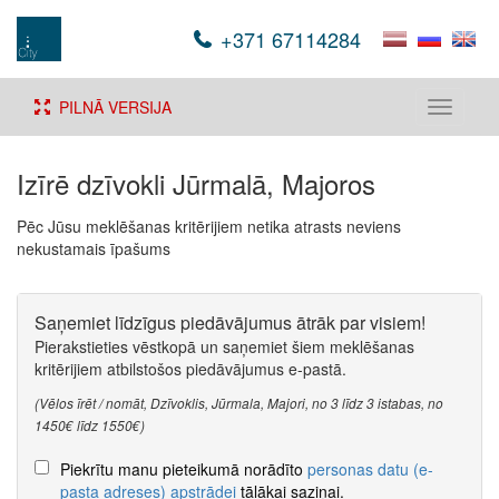
+371 67114284
PILNĀ VERSIJA
Toggle
navigati
Izīrē dzīvokli Jūrmalā, Majoros
Pēc Jūsu meklēšanas kritērijiem netika atrasts neviens
nekustamais īpašums
Saņemiet līdzīgus piedāvājumus ātrāk par visiem!
Pierakstieties vēstkopā un saņemiet šiem meklēšanas
kritērijiem atbilstošos piedāvājumus e-pastā.
(Vēlos īrēt / nomāt, Dzīvoklis, Jūrmala, Majori, no 3 līdz 3 istabas, no
1450€ līdz 1550€)
Piekrītu manu pieteikumā norādīto
personas datu (e-
pasta adreses) apstrādei
tālākai saziņai.