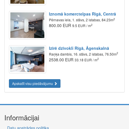
Iznomā komerctelpas Rīgā, Centrā
2
Pērnavas iela, 1. stāvs, 2 istabas, 84.23m
800.00 EUR
2
9.5 EUR / m
Izīrē dzīvokli Rīgā, Āgenskalnā
2
Raņķa dambis, 16. stāvs, 2 istabas, 76.50m
2538.00 EUR
2
33.18 EUR / m
Apskatīt visu piedāvājumu
Informācijai
Datu apstrādes politika