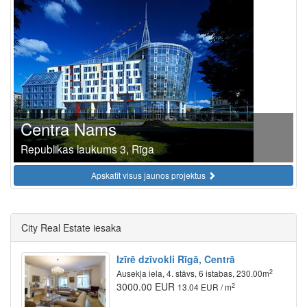
Centra Nams
Republikas laukums 3, Rīga
Apskatīt visus jaunos projektus
City Real Estate iesaka
Izīrē dzīvokli Rīgā, Centrā
2
Ausekļa iela, 4. stāvs, 6 istabas, 230.00m
3000.00 EUR
2
13.04 EUR / m