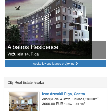
Albatros Residence
Vēžu iela 14, Rīga
Apskatīt visus jaunos projektus
City Real Estate iesaka
Izīrē dzīvokli Rīgā, Centrā
2
Ausekļa iela, 4. stāvs, 6 istabas, 230.00m
3000.00 EUR
2
13.04 EUR / m