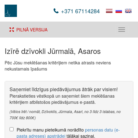
+371 67114284
PILNĀ VERSIJA
Toggle
navigati
Izīrē dzīvokli Jūrmalā, Asaros
Pēc Jūsu meklēšanas kritērijiem netika atrasts neviens
nekustamais īpašums
Saņemiet līdzīgus piedāvājumus ātrāk par visiem!
Pierakstieties vēstkopā un saņemiet šiem meklēšanas
kritērijiem atbilstošos piedāvājumus e-pastā.
(Vēlos īrēt / nomāt, Dzīvoklis, Jūrmala, Asari, no 3 līdz 3 istabas, no
700€ līdz 800€)
Piekrītu manu pieteikumā norādīto
personas datu (e-
pasta adreses) apstrādei
tālākai saziņai.