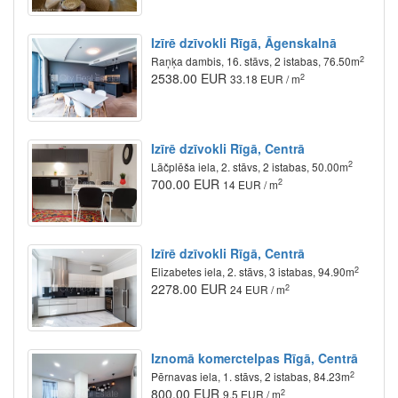
Izīrē dzīvokli Rīgā, Āgenskalnā
2
Raņķa dambis, 16. stāvs, 2 istabas, 76.50m
2538.00 EUR
2
33.18 EUR / m
Izīrē dzīvokli Rīgā, Centrā
2
Lāčplēša iela, 2. stāvs, 2 istabas, 50.00m
700.00 EUR
2
14 EUR / m
Izīrē dzīvokli Rīgā, Centrā
2
Elizabetes iela, 2. stāvs, 3 istabas, 94.90m
2278.00 EUR
2
24 EUR / m
Iznomā komerctelpas Rīgā, Centrā
2
Pērnavas iela, 1. stāvs, 2 istabas, 84.23m
800.00 EUR
2
9.5 EUR / m