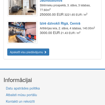
Jaundubultos
Strēlnieku prospekts, 3. stāvs, 3 istabas,
2
77.60m
250000.00 EUR
2
3221.65 EUR / m
Izīrē dzīvokli Rīgā, Centrā
2
Artilērijas iela, 2. stāvs, 4 istabas, 140.00m
3000.00 EUR
2
21.43 EUR / m
Apskatīt visu piedāvājumu
Informācijai
Datu apstrādes politika
Atbalsti mūsu portālu
Kontakti un rekvizīti