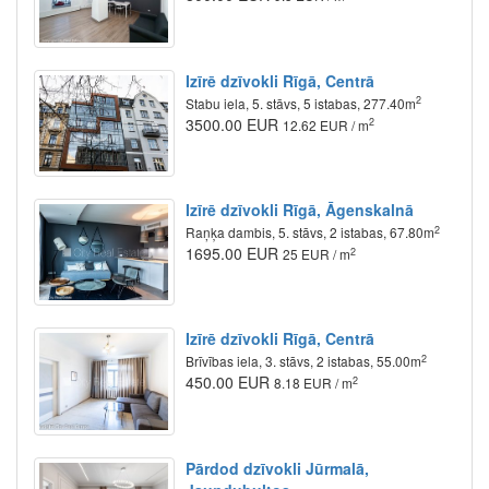
Izīrē dzīvokli Rīgā, Centrā
2
Stabu iela, 5. stāvs, 5 istabas, 277.40m
3500.00 EUR
2
12.62 EUR / m
Izīrē dzīvokli Rīgā, Āgenskalnā
2
Raņķa dambis, 5. stāvs, 2 istabas, 67.80m
1695.00 EUR
2
25 EUR / m
Izīrē dzīvokli Rīgā, Centrā
2
Brīvības iela, 3. stāvs, 2 istabas, 55.00m
450.00 EUR
2
8.18 EUR / m
Pārdod dzīvokli Jūrmalā,