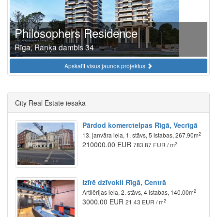
Philosophers Residence
Rīga, Raņķa dambis 34
Apskatīt visus jaunos projektus
City Real Estate iesaka
Pārdod komerctelpas Rīgā, Vecrīgā
2
13. janvāra iela, 1. stāvs, 5 istabas, 267.90m
210000.00 EUR
2
783.87 EUR / m
Izīrē dzīvokli Rīgā, Centrā
2
Artilērijas iela, 2. stāvs, 4 istabas, 140.00m
3000.00 EUR
2
21.43 EUR / m