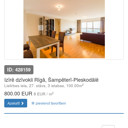
ID: 428159
Izīrē dzīvokli Rīgā, Šampēterī-Pleskodālē
2
Lielirbes iela, 27. stāvs, 3 istabas, 100.00m
800.00 EUR
2
8 EUR / m
Apskatīt
pievienot favorītiem