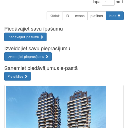
lapa
no 1
Kārtot:
ID
cenas
platības
ielas
Piedāvājiet savu īpašumu
Piedāvājiet īpašumu
Izveidojiet savu pieprasījumu
Izveidojiet pieprasījumu
Saņemiet piedāvājumus e-pastā
Pieteikties