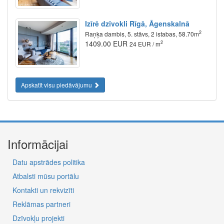
Izīrē dzīvokli Rīgā, Āgenskalnā
2
Raņķa dambis, 5. stāvs, 2 istabas, 58.70m
1409.00 EUR
2
24 EUR / m
Apskatīt visu piedāvājumu
Informācijai
Datu apstrādes politika
Atbalsti mūsu portālu
Kontakti un rekvizīti
Reklāmas partneri
Dzīvokļu projekti