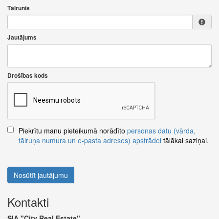
Tālrunis
Jautājums
Drošības kods
Piekrītu manu pieteikumā norādīto
personas datu (vārda,
tālruņa numura un e-pasta adreses) apstrādei
tālākai saziņai.
Nosūtīt jautājumu
Kontakti
SIA "City Real Estate"