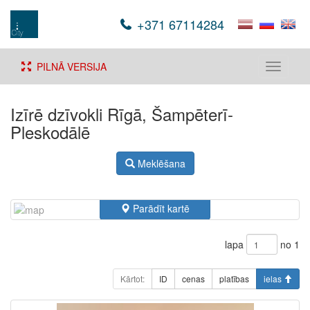
+371 67114284
PILNĀ VERSIJA
Toggle
navigati
Izīrē dzīvokli Rīgā, Šampēterī-
Pleskodālē
Meklēšana
Parādīt kartē
lapa
no 1
Kārtot:
ID
cenas
platības
ielas