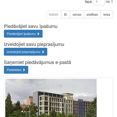
lapa
no 1
Kārtot:
ID
cenas
platības
ielas
Piedāvājiet savu īpašumu
Piedāvājiet īpašumu
Izveidojiet savu pieprasījumu
Izveidojiet pieprasījumu
Saņemiet piedāvājumus e-pastā
Pieteikties