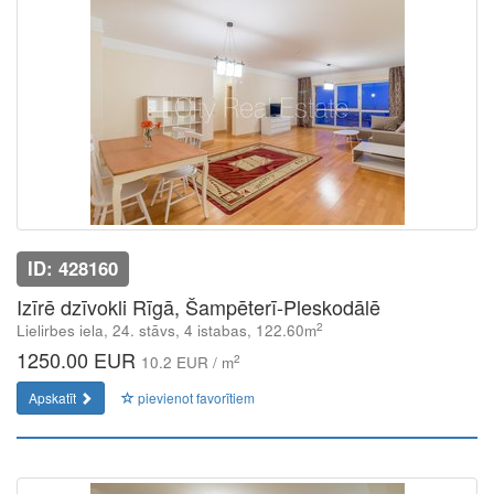
ID: 428160
Izīrē dzīvokli Rīgā, Šampēterī-Pleskodālē
2
Lielirbes iela, 24. stāvs, 4 istabas, 122.60m
1250.00 EUR
2
10.2 EUR / m
Apskatīt
pievienot favorītiem