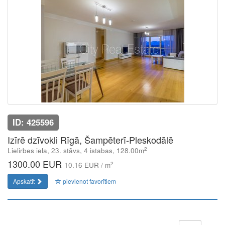
ID: 425596
Izīrē dzīvokli Rīgā, Šampēterī-Pleskodālē
2
Lielirbes iela, 23. stāvs, 4 istabas, 128.00m
1300.00 EUR
2
10.16 EUR / m
Apskatīt
pievienot favorītiem