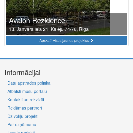
Avalon Rezidence
13. Janvāra iela 21, Kalēju 74/76, Rīga
Apskatīt visus jaunos projektus
Informācijai
Datu apstrādes politika
Atbalsti mūsu portālu
Kontakti un rekvizīti
Reklāmas partneri
Dzīvokļu projekti
Par uzņēmumu
Jaunie projekti