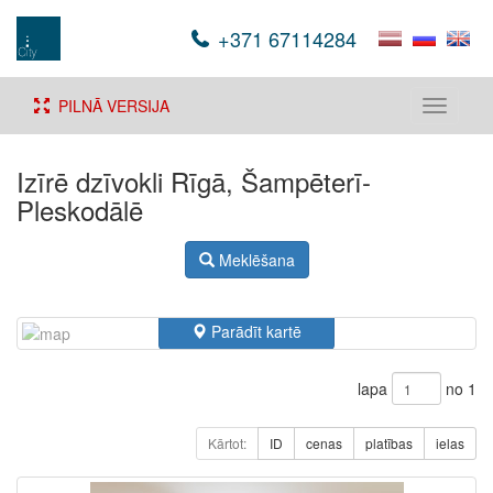
+371 67114284
PILNĀ VERSIJA
Toggle
navigati
Izīrē dzīvokli Rīgā, Šampēterī-
Pleskodālē
Meklēšana
Parādīt kartē
lapa
no 1
Kārtot:
ID
cenas
platības
ielas