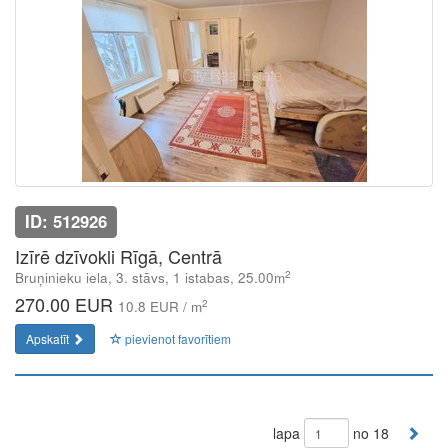
ID: 512926
Izīrē dzīvokli Rīgā, Centrā
2
Bruņinieku iela, 3. stāvs, 1 istabas, 25.00m
270.00 EUR
2
10.8 EUR / m
Apskatīt
pievienot favorītiem
lapa
no 18