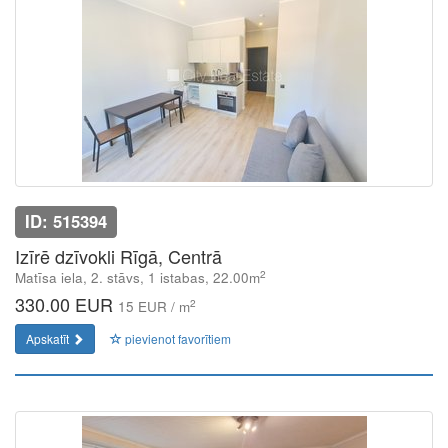
ID: 515394
Izīrē dzīvokli Rīgā, Centrā
2
Matīsa iela, 2. stāvs, 1 istabas, 22.00m
330.00 EUR
2
15 EUR / m
Apskatīt
pievienot favorītiem