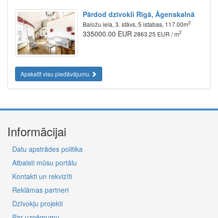
Pārdod dzīvokli Rīgā, Āgenskalnā
2
Baložu iela, 3. stāvs, 5 istabas, 117.00m
335000.00 EUR
2
2863.25 EUR / m
Apskatīt visu piedāvājumu
Informācijai
Datu apstrādes politika
Atbalsti mūsu portālu
Kontakti un rekvizīti
Reklāmas partneri
Dzīvokļu projekti
Par uzņēmumu