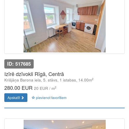
ID: 517685
Izīrē dzīvokli Rīgā, Centrā
2
Krišjāņa Barona iela, 5. stāvs, 1 istabas, 14.00m
280.00 EUR
2
20 EUR / m
Apskatīt
pievienot favorītiem