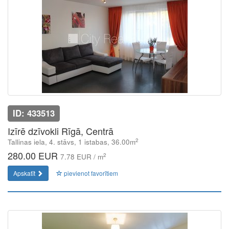
ID: 433513
Izīrē dzīvokli Rīgā, Centrā
2
Tallinas iela, 4. stāvs, 1 istabas, 36.00m
280.00 EUR
2
7.78 EUR / m
Apskatīt
pievienot favorītiem