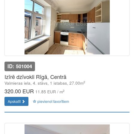
ID: 501004
Izīrē dzīvokli Rīgā, Centrā
2
Valmieras iela, 4. stāvs, 1 istabas, 27.00m
320.00 EUR
2
11.85 EUR / m
Apskatīt
pievienot favorītiem