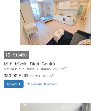
ID: 516450
Izīrē dzīvokli Rīgā, Centrā
2
Matīsa iela, 5. stāvs, 1 istabas, 28.00m
330.00 EUR
2
11.79 EUR / m
Apskatīt
pievienot favorītiem