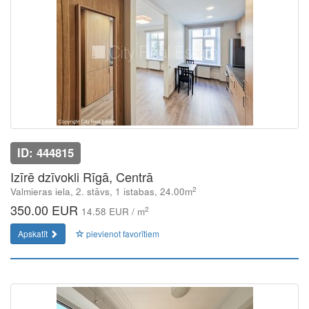
ID: 444815
Izīrē dzīvokli Rīgā, Centrā
2
Valmieras iela, 2. stāvs, 1 istabas, 24.00m
350.00 EUR
2
14.58 EUR / m
Apskatīt
pievienot favorītiem