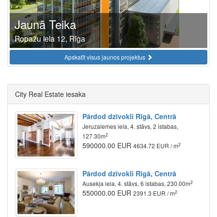
Jaunā Teika
Ropažu iela 12, Rīga
Apskatīt visus jaunos projektus
City Real Estate iesaka
Pārdod dzīvokli Rīgā, Centrā
Jeruzalemes iela, 4. stāvs, 2 istabas,
2
127.30m
590000.00 EUR
2
4634.72 EUR / m
Pārdod dzīvokli Rīgā, Centrā
2
Ausekļa iela, 4. stāvs, 6 istabas, 230.00m
550000.00 EUR
2
2391.3 EUR / m