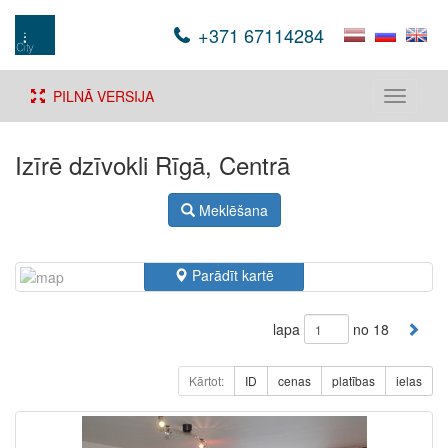
+371 67114284
PILNĀ VERSIJA
Toggle
navigati
Izīrē dzīvokli Rīgā, Centrā
Meklēšana
Parādīt kartē
lapa
no 18
Kārtot:
ID
cenas
platības
ielas