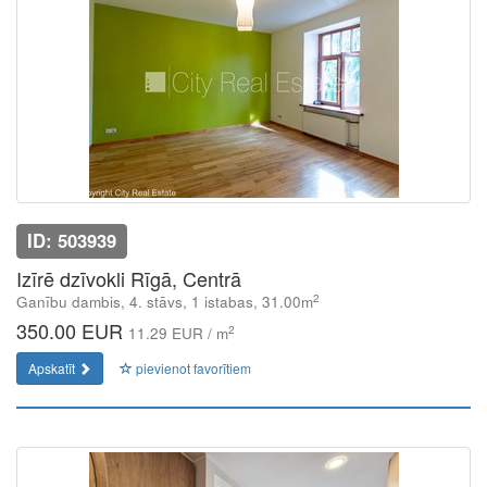
ID: 503939
Izīrē dzīvokli Rīgā, Centrā
2
Ganību dambis, 4. stāvs, 1 istabas, 31.00m
350.00 EUR
2
11.29 EUR / m
Apskatīt
pievienot favorītiem