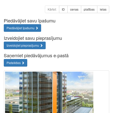
Kārtot:
ID
cenas
platības
ielas
Piedāvājiet savu īpašumu
Piedāvājiet īpašumu
Izveidojiet savu pieprasījumu
Izveidojiet pieprasījumu
Saņemiet piedāvājumus e-pastā
Pieteikties