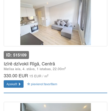
ID: 515109
Izīrē dzīvokli Rīgā, Centrā
2
Matīsa iela, 4. stāvs, 1 istabas, 22.00m
330.00 EUR
2
15 EUR / m
Apskatīt
pievienot favorītiem