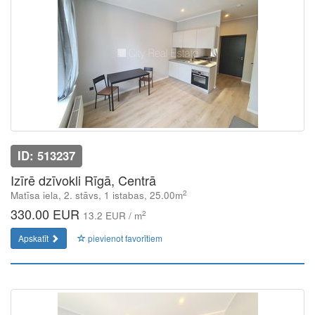
ID: 513237
Izīrē dzīvokli Rīgā, Centrā
2
Matīsa iela, 2. stāvs, 1 istabas, 25.00m
330.00 EUR
2
13.2 EUR / m
Apskatīt
pievienot favorītiem