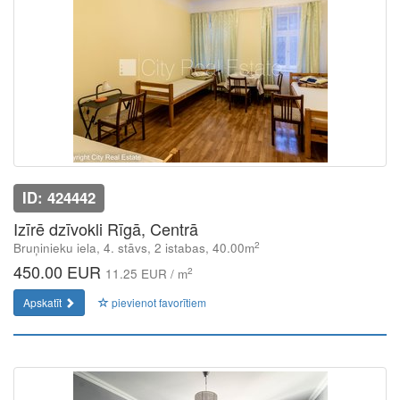
ID: 424442
Izīrē dzīvokli Rīgā, Centrā
2
Bruņinieku iela, 4. stāvs, 2 istabas, 40.00m
450.00 EUR
2
11.25 EUR / m
Apskatīt
pievienot favorītiem