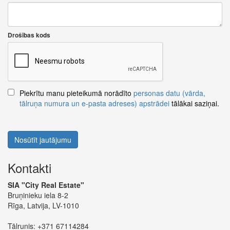
Drošības kods
Piekrītu manu pieteikumā norādīto
personas datu (vārda,
tālruņa numura un e-pasta adreses) apstrādei
tālākai saziņai.
Nosūtīt jautājumu
Kontakti
SIA "City Real Estate"
Bruņinieku iela 8-2
Rīga, Latvija, LV-1010
Tālrunis:
+371 67114284