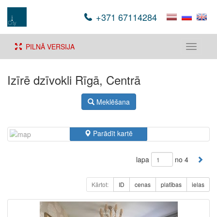
+371 67114284
PILNĀ VERSIJA
Toggle
navigati
Izīrē dzīvokli Rīgā, Centrā
Meklēšana
Parādīt kartē
lapa
no 4
Kārtot:
ID
cenas
platības
ielas