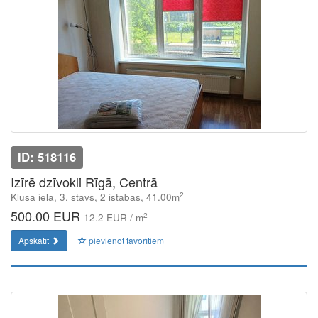
ID: 518116
Izīrē dzīvokli Rīgā, Centrā
2
Klusā iela, 3. stāvs, 2 istabas, 41.00m
500.00 EUR
2
12.2 EUR / m
Apskatīt
pievienot favorītiem