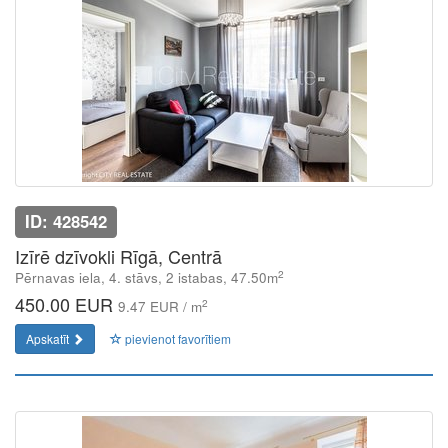
ID: 428542
Izīrē dzīvokli Rīgā, Centrā
2
Pērnavas iela, 4. stāvs, 2 istabas, 47.50m
450.00 EUR
2
9.47 EUR / m
Apskatīt
pievienot favorītiem