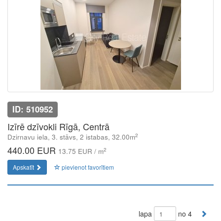
ID: 510952
Izīrē dzīvokli Rīgā, Centrā
2
Dzirnavu iela, 3. stāvs, 2 istabas, 32.00m
440.00 EUR
2
13.75 EUR / m
Apskatīt
pievienot favorītiem
lapa
no 4