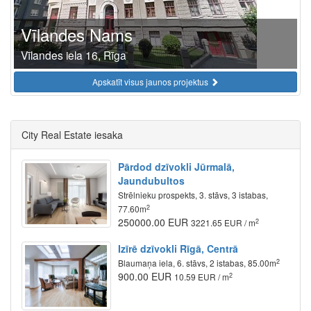
Vīlandes Nams
Vīlandes iela 16, Rīga
Apskatīt visus jaunos projektus
City Real Estate iesaka
Pārdod dzīvokli Jūrmalā,
Jaundubultos
Strēlnieku prospekts, 3. stāvs, 3 istabas,
2
77.60m
250000.00 EUR
2
3221.65 EUR / m
Izīrē dzīvokli Rīgā, Centrā
2
Blaumaņa iela, 6. stāvs, 2 istabas, 85.00m
900.00 EUR
2
10.59 EUR / m