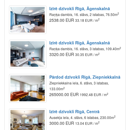
Izīrē dzīvokli Rīgā, Āgenskalnā
2
Raņķa dambis, 16. stāvs, 2 istabas, 76.50m
2538.00 EUR
2
33.18 EUR / m
Izīrē dzīvokli Rīgā, Āgenskalnā
2
Raņķa dambis, 16. stāvs, 3 istabas, 109.40m
3320.00 EUR
2
30.35 EUR / m
Pārdod dzīvokli Rīgā, Ziepniekkalnā
Ziepniekkalna iela, 6. stāvs, 3 istabas,
2
133.00m
265000.00 EUR
2
1992.48 EUR / m
Izīrē dzīvokli Rīgā, Centrā
2
Ausekļa iela, 4. stāvs, 6 istabas, 230.00m
3000.00 EUR
2
13.04 EUR / m