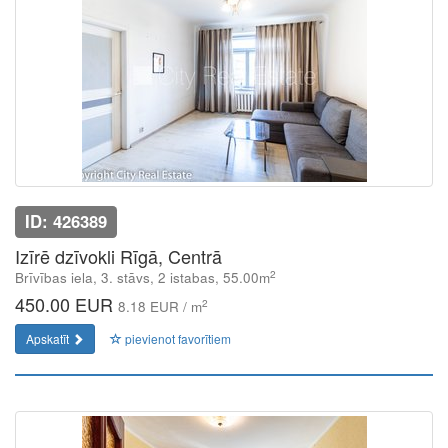
ID: 426389
Izīrē dzīvokli Rīgā, Centrā
2
Brīvības iela, 3. stāvs, 2 istabas, 55.00m
450.00 EUR
2
8.18 EUR / m
Apskatīt
pievienot favorītiem