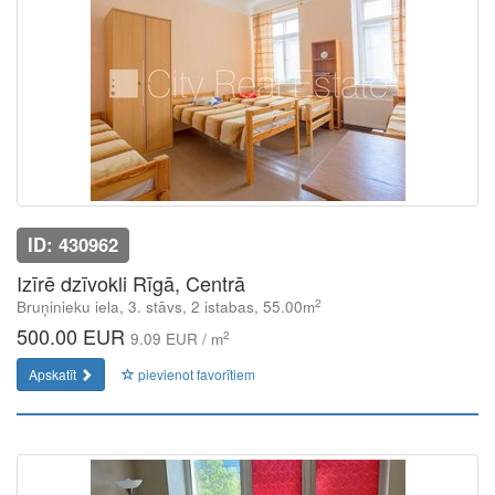
ID: 430962
Izīrē dzīvokli Rīgā, Centrā
2
Bruņinieku iela, 3. stāvs, 2 istabas, 55.00m
500.00 EUR
2
9.09 EUR / m
Apskatīt
pievienot favorītiem