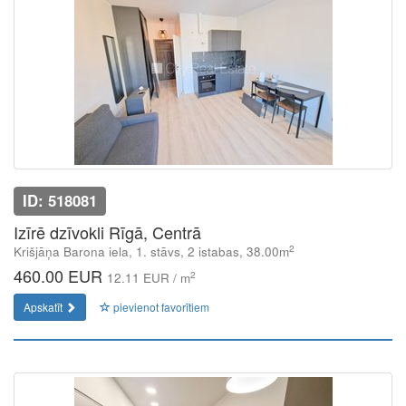
ID: 518081
Izīrē dzīvokli Rīgā, Centrā
2
Krišjāņa Barona iela, 1. stāvs, 2 istabas, 38.00m
460.00 EUR
2
12.11 EUR / m
Apskatīt
pievienot favorītiem