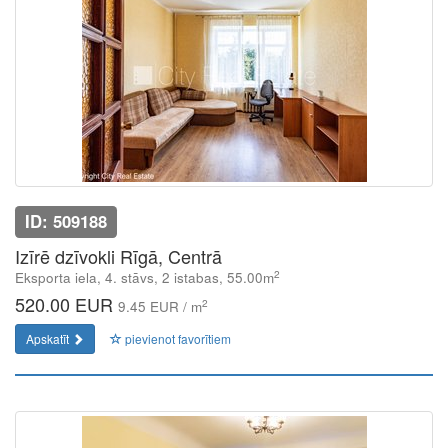
ID: 509188
Izīrē dzīvokli Rīgā, Centrā
2
Eksporta iela, 4. stāvs, 2 istabas, 55.00m
520.00 EUR
2
9.45 EUR / m
Apskatīt
pievienot favorītiem