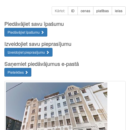
Kārtot:
ID
cenas
platības
ielas
Piedāvājiet savu īpašumu
Piedāvājiet īpašumu
Izveidojiet savu pieprasījumu
Izveidojiet pieprasījumu
Saņemiet piedāvājumus e-pastā
Pieteikties