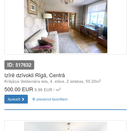
ID: 517632
Izīrē dzīvokli Rīgā, Centrā
2
Krišjāņa Valdemāra iela, 4. stāvs, 2 istabas, 50.20m
500.00 EUR
2
9.96 EUR / m
Apskatīt
pievienot favorītiem