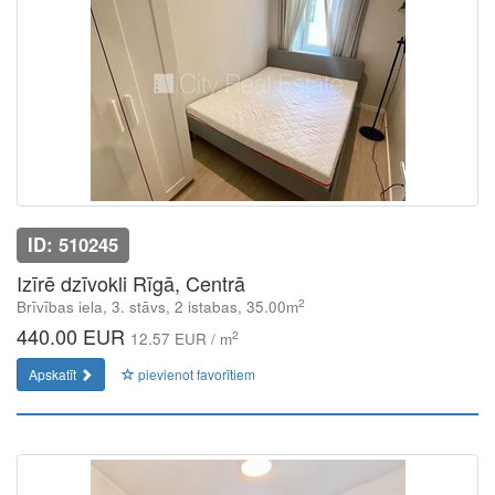
ID: 510245
Izīrē dzīvokli Rīgā, Centrā
2
Brīvības iela, 3. stāvs, 2 istabas, 35.00m
440.00 EUR
2
12.57 EUR / m
Apskatīt
pievienot favorītiem