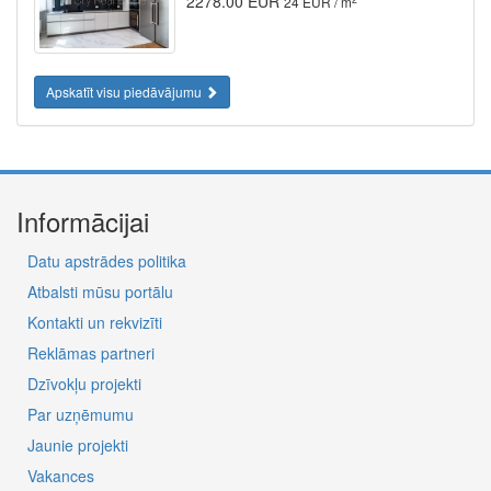
2278.00 EUR
24 EUR / m
Apskatīt visu piedāvājumu
Informācijai
Datu apstrādes politika
Atbalsti mūsu portālu
Kontakti un rekvizīti
Reklāmas partneri
Dzīvokļu projekti
Par uzņēmumu
Jaunie projekti
Vakances