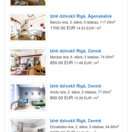
Izīrē dzīvokli Rīgā, Āgenskalnā
2
Baložu iela, 3. stāvs, 5 istabas, 117.00m
1700.00 EUR
2
14.53 EUR / m
Izīrē dzīvokli Rīgā, Centrā
2
Marijas iela, 6. stāvs, 3 istabas, 74.00m
850.00 EUR
2
11.49 EUR / m
Izīrē dzīvokli Rīgā, Centrā
2
Avotu iela, 2. stāvs, 3 istabas, 77.00m
800.00 EUR
2
10.39 EUR / m
Izīrē dzīvokli Rīgā, Centrā
2
Elizabetes iela, 2. stāvs, 3 istabas, 94.90m
2