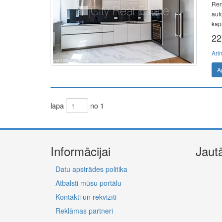
Ren
aut
kap
22
Ari
A
lapa
no 1
Informācijai
Jaut
Datu apstrādes politika
Atbalsti mūsu portālu
Kontakti un rekvizīti
Reklāmas partneri