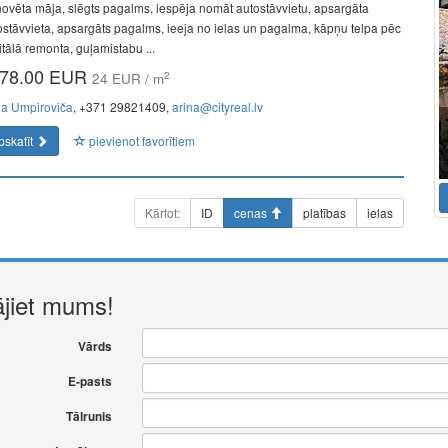
ovēta māja, slēgts pagalms, iespēja nomāt autostāvvietu, apsargāta
ostāvvieta, apsargāts pagalms, ieeja no ielas un pagalma, kāpņu telpa pēc
itālā remonta, guļamistabu ...
78.00 EUR
2
24 EUR / m
na Umpiroviča
, +371 29821409,
arina@cityreal.lv
pskatīt
pievienot favorītiem
Kārtot:
ID
cenas
platības
ielas
ājiet mums!
Vārds
E-pasts
Tālrunis