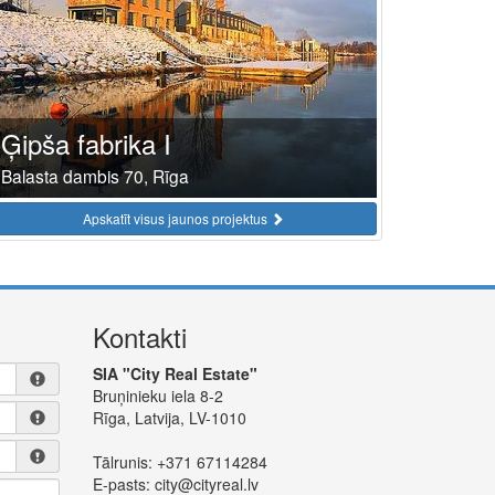
Ģipša fabrika I
Balasta dambis 70, Rīga
Apskatīt visus jaunos projektus
Kontakti
SIA "City Real Estate"
Bruņinieku iela 8-2
Rīga, Latvija, LV-1010
Tālrunis:
+371 67114284
E-pasts:
city@cityreal.lv