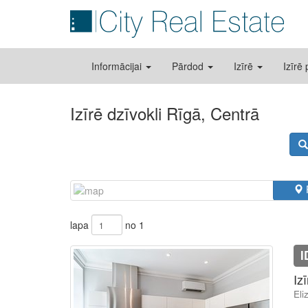
Informācijai
Pārdod
Izīrē
Izīrē
Izīrē dzīvokli Rīgā, Centrā
lapa
no 1
I
Iz
Eli