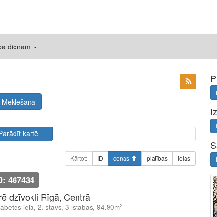
 pa dienām
P
Meklēšana
I
Parādīt kartē
S
Kārtot:
ID
cenas
platības
ielas
D: 467434
īrē dzīvokli Rīgā, Centrā
2
zabetes iela, 2. stāvs, 3 istabas, 94.90m