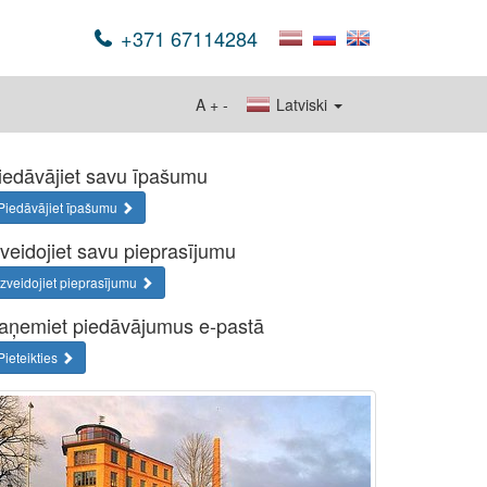
+371 67114284
A
+
-
Latviski
iedāvājiet savu īpašumu
Piedāvājiet īpašumu
zveidojiet savu pieprasījumu
Izveidojiet pieprasījumu
aņemiet piedāvājumus e-pastā
Pieteikties