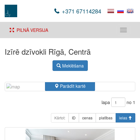
+371 67114284
PILNĀ VERSIJA
Toggle
navigati
Izīrē dzīvokli Rīgā, Centrā
Meklēšana
Parādīt kartē
lapa
no 1
Kārtot:
ID
cenas
platības
ielas