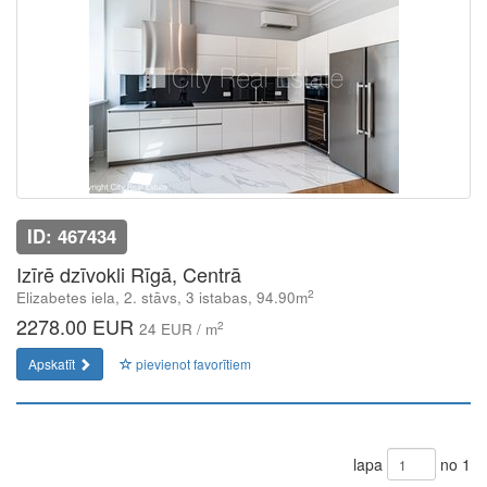
ID: 467434
Izīrē dzīvokli Rīgā, Centrā
2
Elizabetes iela, 2. stāvs, 3 istabas, 94.90m
2278.00 EUR
2
24 EUR / m
Apskatīt
pievienot favorītiem
lapa
no 1