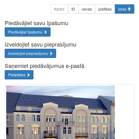
Kārtot:
ID
cenas
platības
ielas
Piedāvājiet savu īpašumu
Piedāvājiet īpašumu
Izveidojiet savu pieprasījumu
Izveidojiet pieprasījumu
Saņemiet piedāvājumus e-pastā
Pieteikties