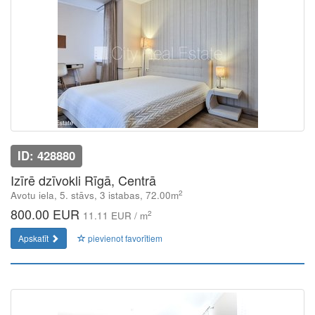
ID: 428880
Izīrē dzīvokli Rīgā, Centrā
2
Avotu iela, 5. stāvs, 3 istabas, 72.00m
800.00 EUR
2
11.11 EUR / m
Apskatīt
pievienot favorītiem