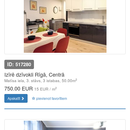
ID: 517280
Izīrē dzīvokli Rīgā, Centrā
2
Matīsa iela, 3. stāvs, 3 istabas, 50.00m
750.00 EUR
2
15 EUR / m
Apskatīt
pievienot favorītiem