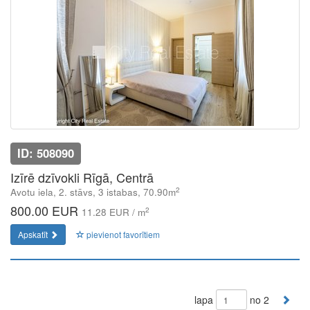
ID: 508090
Izīrē dzīvokli Rīgā, Centrā
2
Avotu iela, 2. stāvs, 3 istabas, 70.90m
800.00 EUR
2
11.28 EUR / m
Apskatīt
pievienot favorītiem
lapa
no 2