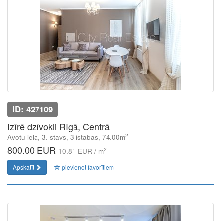
ID: 427109
Izīrē dzīvokli Rīgā, Centrā
2
Avotu iela, 3. stāvs, 3 istabas, 74.00m
800.00 EUR
2
10.81 EUR / m
Apskatīt
pievienot favorītiem