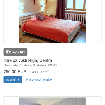
ID: 425341
Izīrē dzīvokli Rīgā, Centrā
2
Ganu iela, 4. stāvs, 3 istabas, 83.00m
750.00 EUR
2
9.04 EUR / m
Apskatīt
pievienot favorītiem