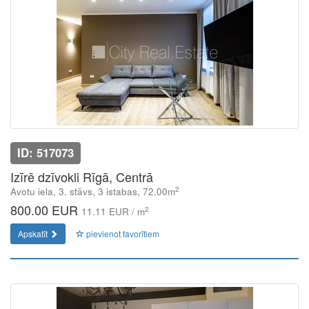
ID: 517073
Izīrē dzīvokli Rīgā, Centrā
2
Avotu iela, 3. stāvs, 3 istabas, 72.00m
800.00 EUR
2
11.11 EUR / m
Apskatīt
pievienot favorītiem