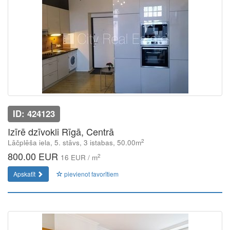
ID: 424123
Izīrē dzīvokli Rīgā, Centrā
2
Lāčplēša iela, 5. stāvs, 3 istabas, 50.00m
800.00 EUR
2
16 EUR / m
Apskatīt
pievienot favorītiem