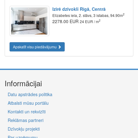
Izīrē dzīvokli Rīgā, Centrā
2
Elizabetes iela, 2. stāvs, 3 istabas, 94.90m
2278.00 EUR
2
24 EUR / m
Apskatīt visu piedāvājumu
Informācijai
Datu apstrādes politika
Atbalsti mūsu portālu
Kontakti un rekvizīti
Reklāmas partneri
Dzīvokļu projekti
Par uzņēmumu