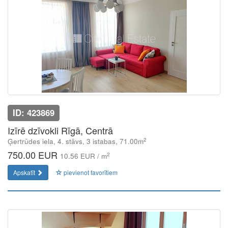
ID: 423869
Izīrē dzīvokli Rīgā, Centrā
2
Ģertrūdes iela, 4. stāvs, 3 istabas, 71.00m
750.00 EUR
2
10.56 EUR / m
Apskatīt
pievienot favorītiem