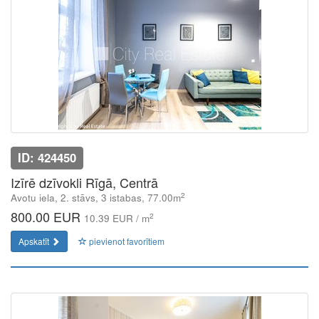
ID: 424450
Izīrē dzīvokli Rīgā, Centrā
2
Avotu iela, 2. stāvs, 3 istabas, 77.00m
800.00 EUR
2
10.39 EUR / m
Apskatīt
pievienot favorītiem