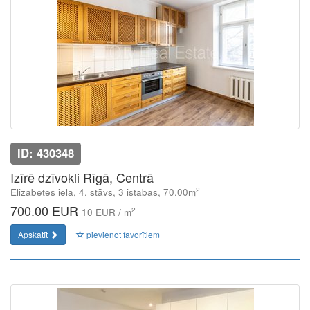
ID: 430348
Izīrē dzīvokli Rīgā, Centrā
2
Elizabetes iela, 4. stāvs, 3 istabas, 70.00m
700.00 EUR
2
10 EUR / m
Apskatīt
pievienot favorītiem