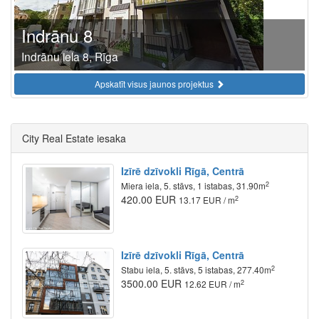
Indrānu 8
Indrānu iela 8, Rīga
Apskatīt visus jaunos projektus
City Real Estate iesaka
Izīrē dzīvokli Rīgā, Centrā
2
Miera iela, 5. stāvs, 1 istabas, 31.90m
420.00 EUR
2
13.17 EUR / m
Izīrē dzīvokli Rīgā, Centrā
2
Stabu iela, 5. stāvs, 5 istabas, 277.40m
3500.00 EUR
2
12.62 EUR / m