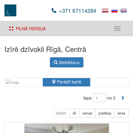
+371 67114284
PILNĀ VERSIJA
Toggle
navigati
Izīrē dzīvokli Rīgā, Centrā
Meklēšana
Parādīt kartē
lapa
no 2
Kārtot:
ID
cenas
platības
ielas