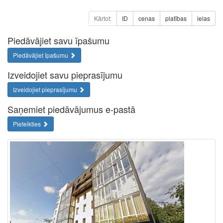
Kārtot:
ID
cenas
platības
ielas
Piedāvājiet savu īpašumu
Piedāvājiet īpašumu
Izveidojiet savu pieprasījumu
Izveidojiet pieprasījumu
Saņemiet piedāvājumus e-pastā
Pieteikties