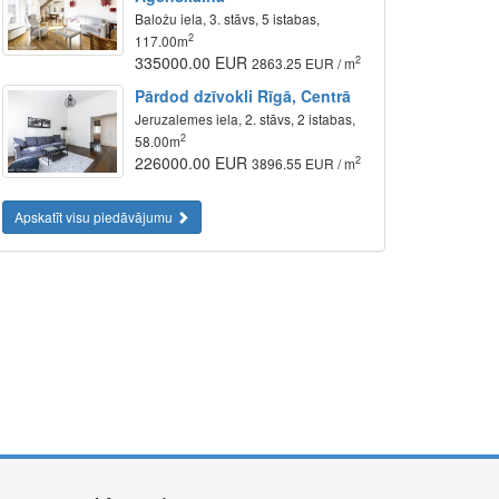
Baložu iela, 3. stāvs, 5 istabas,
2
117.00m
335000.00 EUR
2
2863.25 EUR / m
Pārdod dzīvokli Rīgā, Centrā
Jeruzalemes iela, 2. stāvs, 2 istabas,
2
58.00m
226000.00 EUR
2
3896.55 EUR / m
Apskatīt visu piedāvājumu