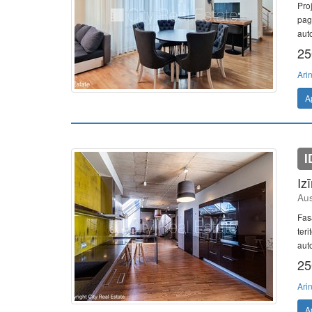
Pro
pag
auto
25
Ari
A
I
Iz
Aus
Fas
teri
auto
25
Ari
A