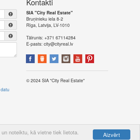
Kontakti
SIA "City Real Estate"
Bruņinieku iela 8-2
Rīga, Latvija, LV-1010
Tālrunis:
+371 67114284
E-pasts:
city@cityreal.lv
© 2024 SIA "City Real Estate"
 datu
n noteiktu, kā vietne tiek lietota.
Aizvērt