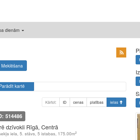
 pa dienām
P
Meklēšana
I
Parādīt kartē
S
Kārtot:
ID
cenas
platības
ielas
D: 514486
īrē dzīvokli Rīgā, Centrā
2
ekļa iela, 5. stāvs, 5 istabas, 175.00m