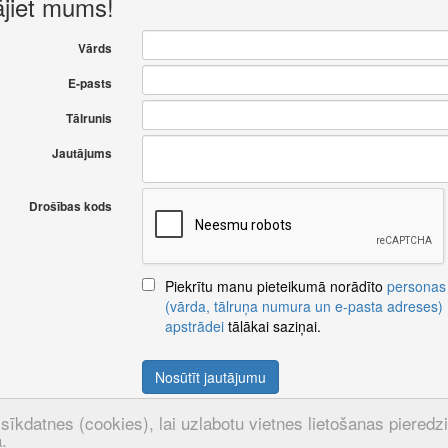
ājiet mums!
Vārds
E-pasts
Tālrunis
Jautājums
Drošības kods
Piekrītu manu pieteikumā norādīto
personas
(vārda, tālruņa numura un e-pasta adreses)
apstrādei
tālākai saziņai.
Nosūtīt jautājumu
sīkdatnes (cookies), lai uzlabotu vietnes lietošanas pieredzi u
.