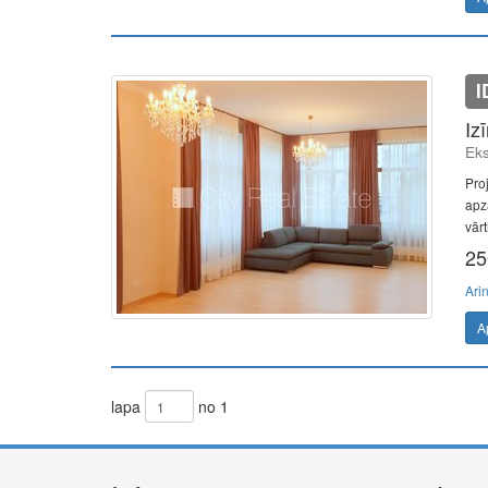
I
Iz
Eks
Proj
apza
vārt
25
Ari
A
lapa
no 1