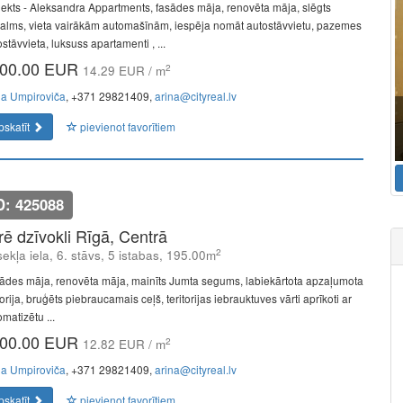
jekts - Aleksandra Appartments, fasādes māja, renovēta māja, slēgts
alms, vieta vairākām automašīnām, iespēja nomāt autostāvvietu, pazemes
stāvvieta, luksuss apartamenti , ...
00.00 EUR
2
14.29 EUR / m
na Umpiroviča
, +371 29821409,
arina@cityreal.lv
pskatīt
pievienot favorītiem
D: 425088
īrē dzīvokli Rīgā, Centrā
2
ekļa iela, 6. stāvs, 5 istabas, 195.00m
ādes māja, renovēta māja, mainīts Jumta segums, labiekārtota apzaļumota
torija, bruģēts piebraucamais ceļš, teritorijas iebrauktuves vārti aprīkoti ar
matizētu ...
00.00 EUR
2
12.82 EUR / m
na Umpiroviča
, +371 29821409,
arina@cityreal.lv
pskatīt
pievienot favorītiem