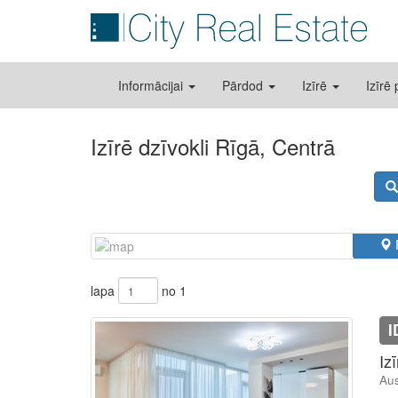
Informācijai
Pārdod
Izīrē
Izīrē
Izīrē dzīvokli Rīgā, Centrā
lapa
no 1
I
Iz
Aus