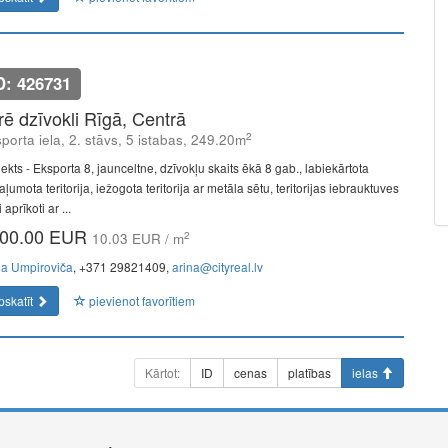
D: 426731
īrē dzīvokli Rīgā, Centrā
2
porta iela, 2. stāvs, 5 istabas, 249.20m
ekts - Eksporta 8, jaunceltne, dzīvokļu skaits ēkā 8 gab., labiekārtota
ļumota teritorija, iežogota teritorija ar metāla sētu, teritorijas iebrauktuves
i aprīkoti ar ...
00.00 EUR
2
10.03 EUR / m
na Umpiroviča
, +371 29821409,
arina@cityreal.lv
pskatīt
pievienot favorītiem
Kārtot:
ID
cenas
platības
ielas