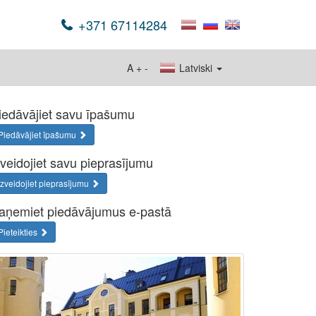
+371 67114284
A
+
-
Latviski
iedāvājiet savu īpašumu
Piedāvājiet īpašumu
zveidojiet savu pieprasījumu
Izveidojiet pieprasījumu
aņemiet piedāvājumus e-pastā
Pieteikties