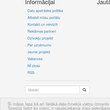
Informācijai
Jaut
Datu apstrādes politika
Atbalsti mūsu portālu
Kontakti un rekvizīti
Reklāmas partneri
Dzīvokļu projekti
Par uzņēmumu
Jaunie projekti
Vakances
NĪ ziņas
RSS
Šī mājas lapa kā arī lielākā daļa tīmekļa vietņu izmanto 
LV
RU
EN
Turpinot lietot šo vietni, ir nepieciešama Jūsu piekrišana