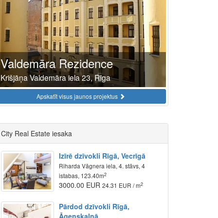
Valdemāra Rezidence
Krišjāņa Valdemāra iela 23, Rīga
Apskatīt visus jaunos projektus
City Real Estate iesaka
Izīrē dzīvokli Rīgā, Vecrīgā
Riharda Vāgnera iela, 4. stāvs, 4
2
istabas, 123.40m
3000.00 EUR
2
24.31 EUR / m
Pārdod dzīvokli Rīgā,
Āgenskalnā