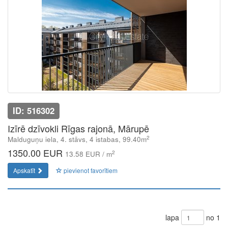
ID: 516302
Izīrē dzīvokli Rīgas rajonā, Mārupē
2
Malduguņu iela, 4. stāvs, 4 istabas, 99.40m
1350.00 EUR
2
13.58 EUR / m
Apskatīt
pievienot favorītiem
lapa
no 1