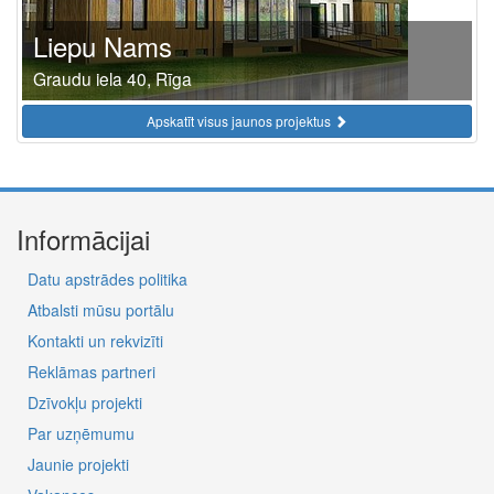
Liepu Nams
Graudu iela 40, Rīga
Apskatīt visus jaunos projektus
Informācijai
Datu apstrādes politika
Atbalsti mūsu portālu
Kontakti un rekvizīti
Reklāmas partneri
Dzīvokļu projekti
Par uzņēmumu
Jaunie projekti