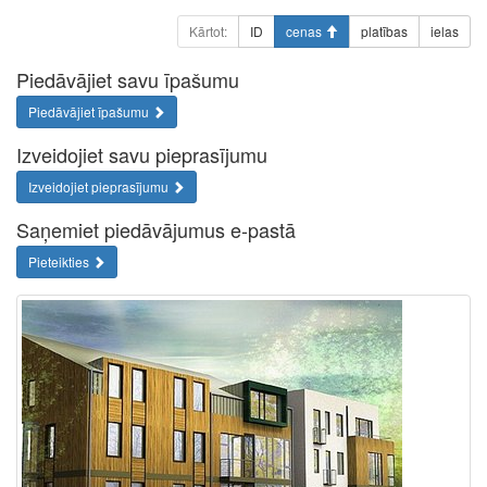
Kārtot:
ID
cenas
platības
ielas
Piedāvājiet savu īpašumu
Piedāvājiet īpašumu
Izveidojiet savu pieprasījumu
Izveidojiet pieprasījumu
Saņemiet piedāvājumus e-pastā
Pieteikties