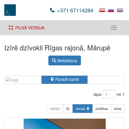
+371 67114284
PILNĀ VERSIJA
Toggle
navigati
Izīrē dzīvokli Rīgas rajonā, Mārupē
Meklēšana
Parādīt kartē
lapa
no 1
Kārtot:
ID
cenas
platības
ielas