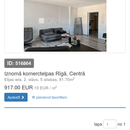
ID: 516864
Iznomā komerctelpas Rīgā, Centrā
2
Elijas iela, 2. stāvs, 5 istabas, 91.70m
917.00 EUR
2
10 EUR / m
Apskatīt
pievienot favorītiem
lapa
no 1