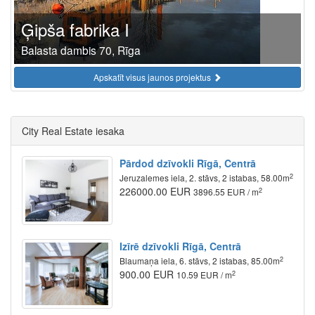
Ģipša fabrika I
Balasta dambis 70, Rīga
Apskatīt visus jaunos projektus
City Real Estate iesaka
Pārdod dzīvokli Rīgā, Centrā
2
Jeruzalemes iela, 2. stāvs, 2 istabas, 58.00m
226000.00 EUR
2
3896.55 EUR / m
Izīrē dzīvokli Rīgā, Centrā
2
Blaumaņa iela, 6. stāvs, 2 istabas, 85.00m
900.00 EUR
2
10.59 EUR / m