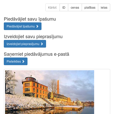
Kārtot:
ID
cenas
platības
ielas
Piedāvājiet savu īpašumu
Piedāvājiet īpašumu
Izveidojiet savu pieprasījumu
Izveidojiet pieprasījumu
Saņemiet piedāvājumus e-pastā
Pieteikties