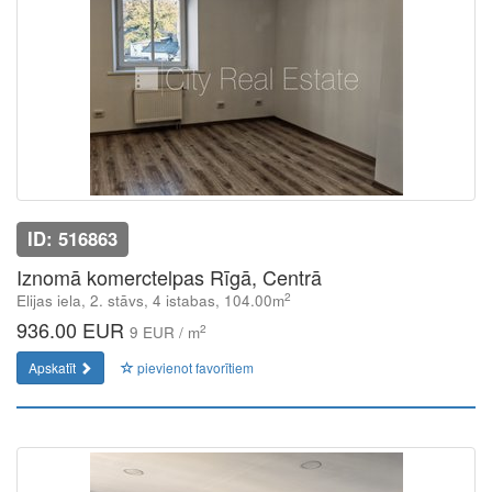
ID: 516863
Iznomā komerctelpas Rīgā, Centrā
2
Elijas iela, 2. stāvs, 4 istabas, 104.00m
936.00 EUR
2
9 EUR / m
Apskatīt
pievienot favorītiem