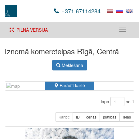
+371 67114284
PILNĀ VERSIJA
Toggle
navigati
Iznomā komerctelpas Rīgā, Centrā
Meklēšana
Parādīt kartē
lapa
no 1
Kārtot:
ID
cenas
platības
ielas