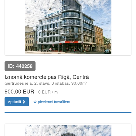
ID: 442258
Iznomā komerctelpas Rīgā, Centrā
2
Ģertrūdes iela, 2. stāvs, 3 istabas, 90.00m
900.00 EUR
2
10 EUR / m
Apskatīt
pievienot favorītiem