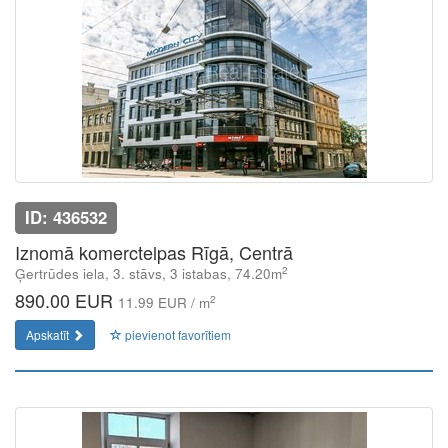
ID: 436532
Iznomā komerctelpas Rīgā, Centrā
2
Ģertrūdes iela, 3. stāvs, 3 istabas, 74.20m
890.00 EUR
2
11.99 EUR / m
Apskatīt
pievienot favorītiem