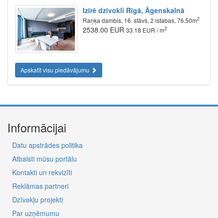
Izīrē dzīvokli Rīgā, Āgenskalnā
2
Raņķa dambis, 16. stāvs, 2 istabas, 76.50m
2538.00 EUR
2
33.18 EUR / m
Apskatīt visu piedāvājumu
Informācijai
Datu apstrādes politika
Atbalsti mūsu portālu
Kontakti un rekvizīti
Reklāmas partneri
Dzīvokļu projekti
Par uzņēmumu