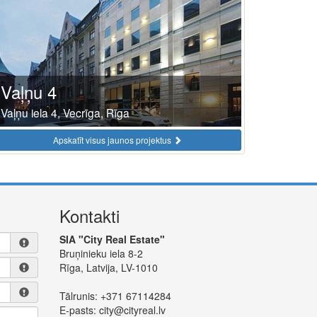
Vaļņu 4
Vaļņu iela 4, Vecrīga, Rīga
Apskatīt visus jaunos projektus
Kontakti
SIA "City Real Estate"
Bruņinieku iela 8-2
Rīga, Latvija, LV-1010
Tālrunis:
+371 67114284
E-pasts:
city@cityreal.lv