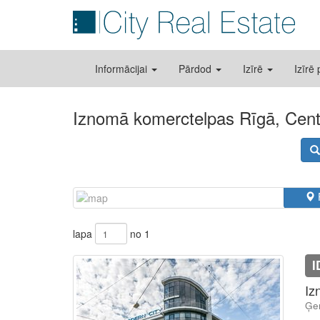
Informācijai
Pārdod
Izīrē
Izīrē
Iznomā komerctelpas Rīgā, Cent
lapa
no 1
I
Iz
Ģer