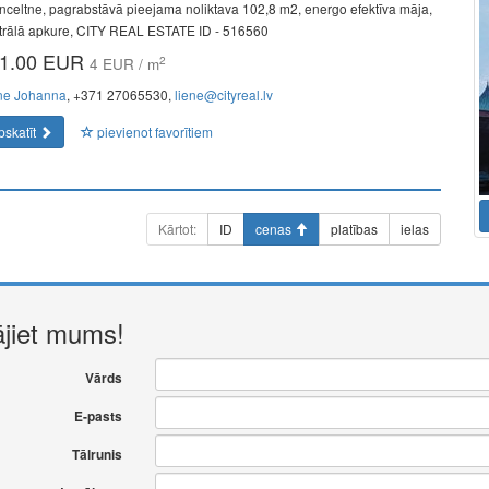
nceltne, pagrabstāvā pieejama noliktava 102,8 m2, energo efektīva māja,
trālā apkure, CITY REAL ESTATE ID - 516560
1.00 EUR
2
4 EUR / m
ne Johanna
, +371 27065530,
liene@cityreal.lv
pskatīt
pievienot favorītiem
Kārtot:
ID
cenas
platības
ielas
ājiet mums!
Vārds
E-pasts
Tālrunis