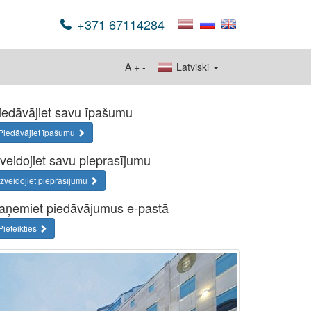
+371 67114284
A
+
-
Latviski
iedāvājiet savu īpašumu
Piedāvājiet īpašumu
zveidojiet savu pieprasījumu
Izveidojiet pieprasījumu
aņemiet piedāvājumus e-pastā
Pieteikties