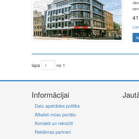
Jau
cen
41
Lie
A
lapa
no 1
Informācijai
Jaut
Datu apstrādes politika
Atbalsti mūsu portālu
Kontakti un rekvizīti
Reklāmas partneri