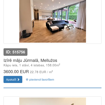
ID: 515756
Izīrē māju Jūrmalā, Mellužos
2
Kāpu iela, 1 stāvi, 4 istabas, 158.00m
3600.00 EUR
2
22.78 EUR / m
Apskatīt
pievienot favorītiem