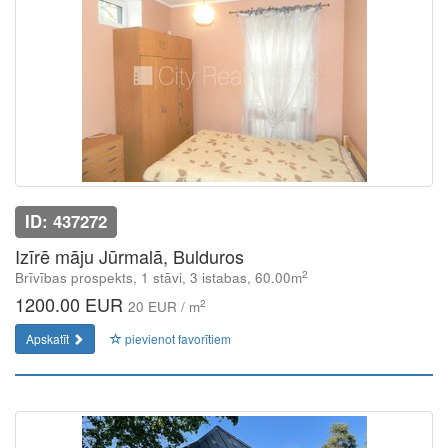
ID: 437272
Izīrē māju Jūrmalā, Bulduros
2
Brīvības prospekts, 1 stāvi, 3 istabas, 60.00m
1200.00 EUR
2
20 EUR / m
Apskatīt
pievienot favorītiem