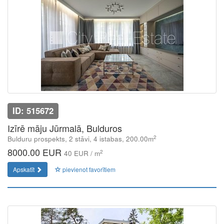
ID: 515672
Izīrē māju Jūrmalā, Bulduros
2
Bulduru prospekts, 2 stāvi, 4 istabas, 200.00m
8000.00 EUR
2
40 EUR / m
Apskatīt
pievienot favorītiem