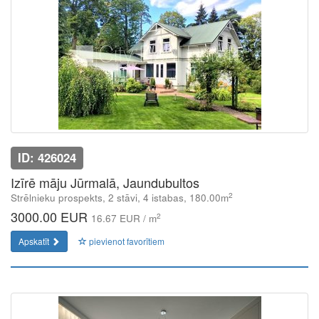
ID: 426024
Izīrē māju Jūrmalā, Jaundubultos
2
Strēlnieku prospekts, 2 stāvi, 4 istabas, 180.00m
3000.00 EUR
2
16.67 EUR / m
Apskatīt
pievienot favorītiem