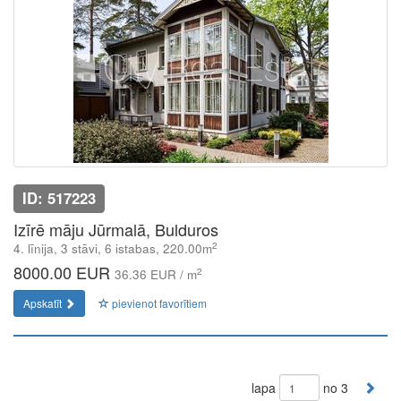
ID: 517223
Izīrē māju Jūrmalā, Bulduros
2
4. līnija, 3 stāvi, 6 istabas, 220.00m
8000.00 EUR
2
36.36 EUR / m
Apskatīt
pievienot favorītiem
lapa
no 3