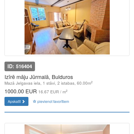
ID: 516404
Izīrē māju Jūrmalā, Bulduros
2
Mazā Jelgavas iela, 1 stāvi, 2 istabas, 60.00m
1000.00 EUR
2
16.67 EUR / m
Apskatīt
pievienot favorītiem