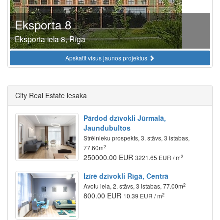
Eksporta 8
Eksporta iela 8, Rīga
Apskatīt visus jaunos projektus
City Real Estate iesaka
Pārdod dzīvokli Jūrmalā,
Jaundubultos
Strēlnieku prospekts, 3. stāvs, 3 istabas,
2
77.60m
250000.00 EUR
2
3221.65 EUR / m
Izīrē dzīvokli Rīgā, Centrā
2
Avotu iela, 2. stāvs, 3 istabas, 77.00m
800.00 EUR
2
10.39 EUR / m