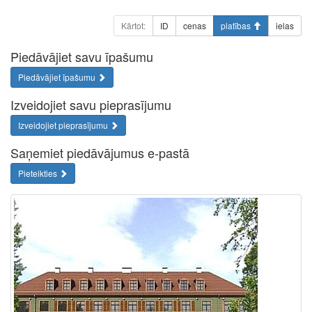
Kārtot:
ID
cenas
platības
ielas
Piedāvājiet savu īpašumu
Piedāvājiet īpašumu
Izveidojiet savu pieprasījumu
Izveidojiet pieprasījumu
Saņemiet piedāvājumus e-pastā
Pieteikties