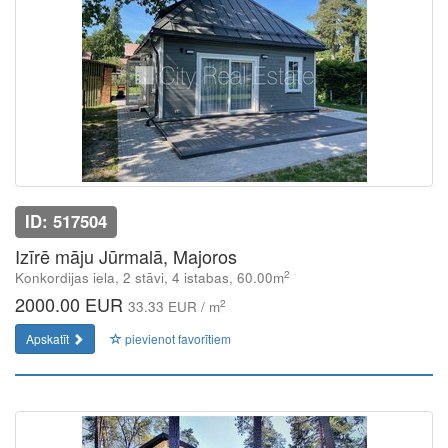
ID: 517504
Izīrē māju Jūrmalā, Majoros
2
Konkordijas iela, 2 stāvi, 4 istabas, 60.00m
2000.00 EUR
2
33.33 EUR / m
Apskatīt
pievienot favorītiem