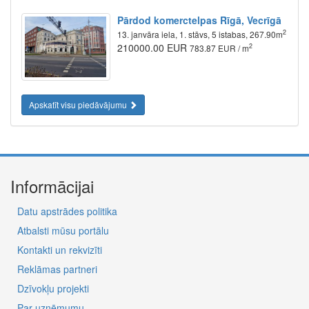
Pārdod komerctelpas Rīgā, Vecrīgā
2
13. janvāra iela, 1. stāvs, 5 istabas, 267.90m
210000.00 EUR
2
783.87 EUR / m
Apskatīt visu piedāvājumu
Informācijai
Datu apstrādes politika
Atbalsti mūsu portālu
Kontakti un rekvizīti
Reklāmas partneri
Dzīvokļu projekti
Par uzņēmumu