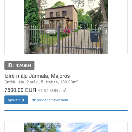
ID: 424804
Izīrē māju Jūrmalā, Majoros
2
Smilšu iela, 2 stāvi, 5 istabas, 180.00m
7500.00 EUR
2
41.67 EUR / m
Apskatīt
pievienot favorītiem