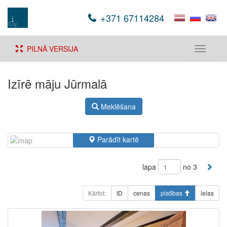
+371 67114284
PILNĀ VERSIJA
Toggle
navigati
Izīrē māju Jūrmalā
Meklēšana
Parādīt kartē
lapa
no 3
Kārtot:
ID
cenas
platības
ielas