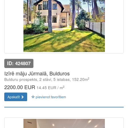
ID: 424807
Izīrē māju Jūrmalā, Bulduros
2
Bulduru prospekts, 2 stāvi, 5 istabas, 152.20m
2200.00 EUR
2
14.45 EUR / m
Apskatīt
pievienot favorītiem