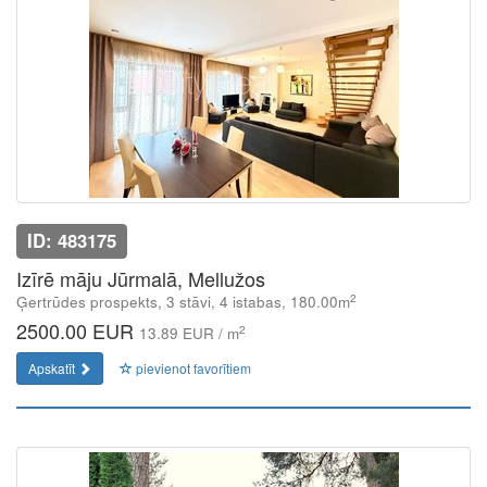
ID: 483175
Izīrē māju Jūrmalā, Mellužos
2
Ģertrūdes prospekts, 3 stāvi, 4 istabas, 180.00m
2500.00 EUR
2
13.89 EUR / m
Apskatīt
pievienot favorītiem