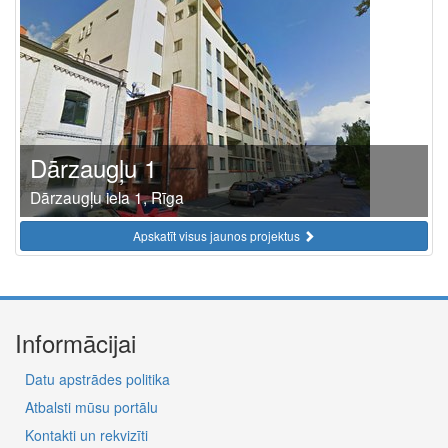
Dārzaugļu 1
Dārzaugļu iela 1, Rīga
Apskatīt visus jaunos projektus
Informācijai
Datu apstrādes politika
Atbalsti mūsu portālu
Kontakti un rekvizīti