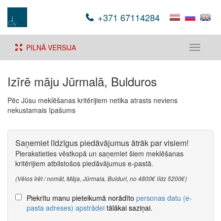
+371 67114284
PILNĀ VERSIJA
Toggle
navigati
Izīrē māju Jūrmalā, Bulduros
Pēc Jūsu meklēšanas kritērijiem netika atrasts neviens
nekustamais īpašums
Saņemiet līdzīgus piedāvājumus ātrāk par visiem!
Pierakstieties vēstkopā un saņemiet šiem meklēšanas
kritērijiem atbilstošos piedāvājumus e-pastā.
(Vēlos īrēt / nomāt, Māja, Jūrmala, Bulduri, no 4800€ līdz 5200€)
Piekrītu manu pieteikumā norādīto
personas datu (e-
pasta adreses) apstrādei
tālākai saziņai.