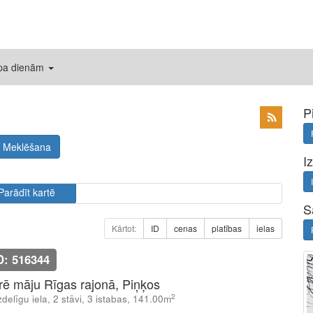
 pa dienām
P
Meklēšana
I
Parādīt kartē
S
Kārtot:
ID
cenas
platības
ielas
D: 516344
īrē māju Rīgas rajonā, Piņķos
2
delīgu iela, 2 stāvi, 3 istabas, 141.00m