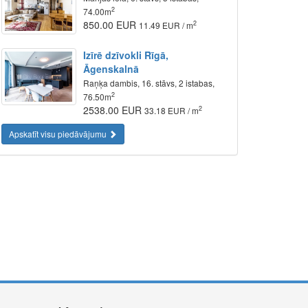
2
74.00m
850.00 EUR
2
11.49 EUR / m
Izīrē dzīvokli Rīgā,
Āgenskalnā
Raņķa dambis, 16. stāvs, 2 istabas,
2
76.50m
2538.00 EUR
2
33.18 EUR / m
Apskatīt visu piedāvājumu