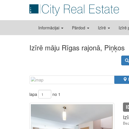
Informācijai
Pārdod
Izīrē
Izīrē
Izīrē māju Rīgas rajonā, Piņķos
lapa
no 1
I
Iz
Bez