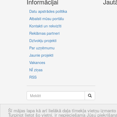
Informācijai
Jaut
Datu apstrādes politika
Atbalsti mūsu portālu
Kontakti un rekvizīti
Reklāmas partneri
Dzīvokļu projekti
Par uzņēmumu
Jaunie projekti
Vakances
NĪ ziņas
RSS
Šī mājas lapa kā arī lielākā daļa tīmekļa vietņu izmanto 
LV
RU
EN
Turpinot lietot šo vietni, ir nepieciešama Jūsu piekrišana