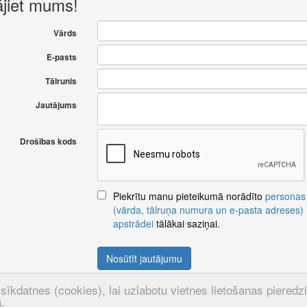
ājiet mums!
Vārds
E-pasts
Tālrunis
Jautājums
Drošības kods
Piekrītu manu pieteikumā norādīto
personas
(vārda, tālruņa numura un e-pasta adreses)
apstrādei
tālākai saziņai.
Nosūtīt jautājumu
sīkdatnes (cookies), lai uzlabotu vietnes lietošanas pieredzi u
.