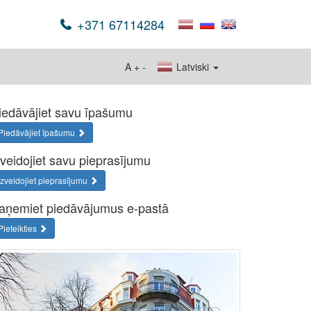
+371 67114284
A
+
-
Latviski
iedāvājiet savu īpašumu
Piedāvājiet īpašumu
zveidojiet savu pieprasījumu
Izveidojiet pieprasījumu
aņemiet piedāvājumus e-pastā
Pieteikties