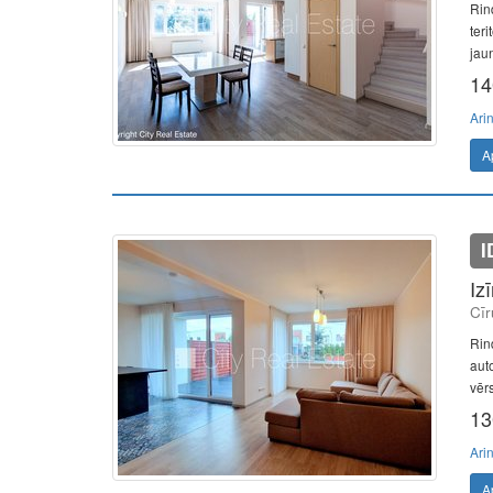
Rin
ter
jau
14
Ari
A
I
Iz
Cīr
Rin
aut
vērs
13
Ari
A