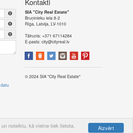
Kontakti
SIA "City Real Estate"
Bruņinieku iela 8-2
Rīga, Latvija, LV-1010
Tālrunis:
+371 67114284
E-pasts:
city@cityreal.lv
© 2024 SIA "City Real Estate"
 datu
n noteiktu, kā vietne tiek lietota.
Aizvērt