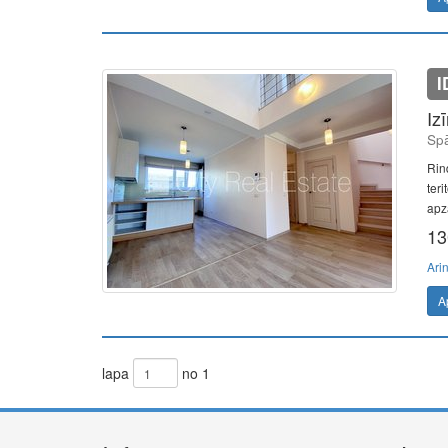
I
Iz
Spā
Rin
ter
apz
13
Ari
A
lapa
no 1