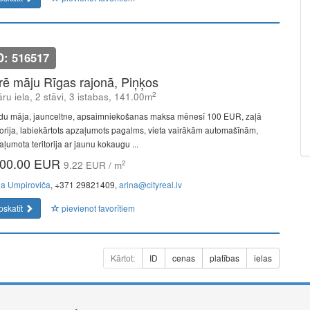
D: 516517
īrē māju Rīgas rajonā, Piņķos
2
ru iela, 2 stāvi, 3 istabas, 141.00m
du māja, jaunceltne, apsaimniekošanas maksa mēnesī 100 EUR, zaļā
itorija, labiekārtots apzaļumots pagalms, vieta vairākām automašīnām,
aļumota teritorija ar jaunu kokaugu ...
00.00 EUR
2
9.22 EUR / m
na Umpiroviča
, +371 29821409,
arina@cityreal.lv
pskatīt
pievienot favorītiem
Kārtot:
ID
cenas
platības
ielas