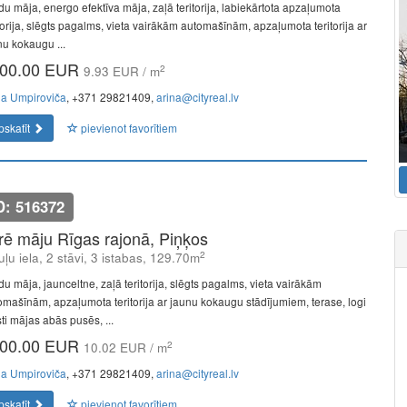
du māja, energo efektīva māja, zaļā teritorija, labiekārtota apzaļumota
itorija, slēgts pagalms, vieta vairākām automašīnām, apzaļumota teritorija ar
nu kokaugu ...
00.00 EUR
2
9.93 EUR / m
na Umpiroviča
, +371 29821409,
arina@cityreal.lv
pskatīt
pievienot favorītiem
D: 516372
īrē māju Rīgas rajonā, Piņķos
2
uļu iela, 2 stāvi, 3 istabas, 129.70m
du māja, jaunceltne, zaļā teritorija, slēgts pagalms, vieta vairākām
omašīnām, apzaļumota teritorija ar jaunu kokaugu stādījumiem, terase, logi
ti mājas abās pusēs, ...
00.00 EUR
2
10.02 EUR / m
na Umpiroviča
, +371 29821409,
arina@cityreal.lv
pskatīt
pievienot favorītiem