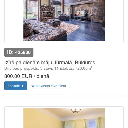
ID: 425830
Izīrē pa dienām māju Jūrmalā, Bulduros
2
Brīvības prospekts, 3 stāvi, 11 istabas, 720.00m
800.00 EUR / dienā
Apskatīt
pievienot favorītiem