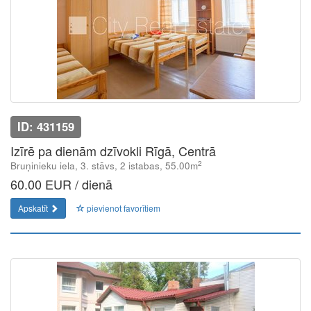
ID: 431159
Izīrē pa dienām dzīvokli Rīgā, Centrā
2
Bruņinieku iela, 3. stāvs, 2 istabas, 55.00m
60.00 EUR / dienā
Apskatīt
pievienot favorītiem