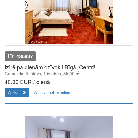
ID: 435937
Izīrē pa dienām dzīvokli Rīgā, Centrā
2
Ganu iela, 5. stāvs, 1 istabas, 35.00m
40.00 EUR / dienā
Apskatīt
pievienot favorītiem