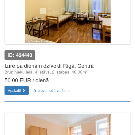
ID: 424443
Izīrē pa dienām dzīvokli Rīgā, Centrā
2
Bruņinieku iela, 4. stāvs, 2 istabas, 40.00m
50.00 EUR / dienā
Apskatīt
pievienot favorītiem