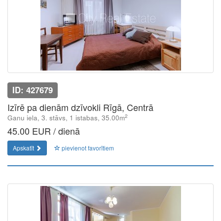
ID: 427679
Izīrē pa dienām dzīvokli Rīgā, Centrā
2
Ganu iela, 3. stāvs, 1 istabas, 35.00m
45.00 EUR / dienā
Apskatīt
pievienot favorītiem