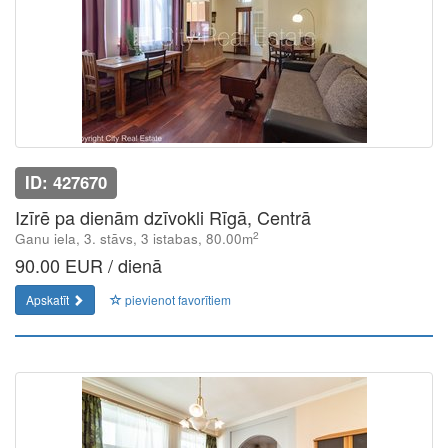
ID: 427670
Izīrē pa dienām dzīvokli Rīgā, Centrā
2
Ganu iela, 3. stāvs, 3 istabas, 80.00m
90.00 EUR / dienā
Apskatīt
pievienot favorītiem