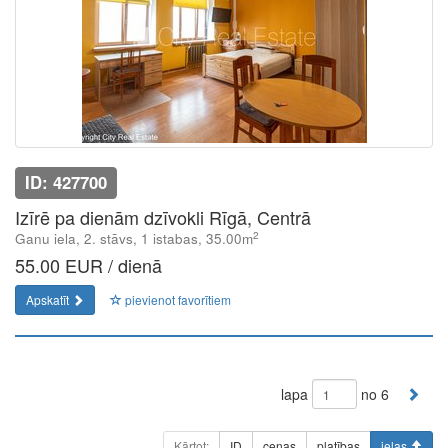
ID: 427700
Izīrē pa dienām dzīvokli Rīgā, Centrā
2
Ganu iela, 2. stāvs, 1 istabas, 35.00m
55.00 EUR / dienā
Apskatīt
pievienot favorītiem
lapa
no 6
Kārtot:
ID
cenas
platības
ielas