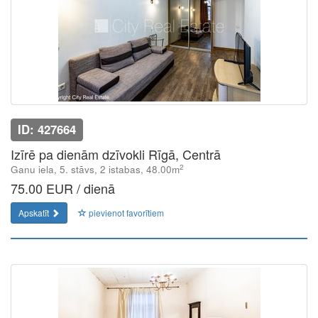
ID: 427664
Izīrē pa dienām dzīvokli Rīgā, Centrā
2
Ganu iela, 5. stāvs, 2 istabas, 48.00m
75.00 EUR / dienā
Apskatīt
pievienot favorītiem