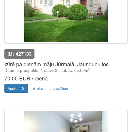
ID: 427133
Izīrē pa dienām māju Jūrmalā, Jaundubultos
2
Dubultu prospekts, 1 stāvi, 2 istabas, 55.00m
70.00 EUR / dienā
Apskatīt
pievienot favorītiem