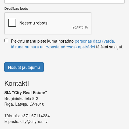
Drošības kods
Piekrītu manu pieteikumā norādīto
personas datu (vārda,
tālruņa numura un e-pasta adreses) apstrādei
tālākai saziņai.
Nosūtīt jautājumu
Kontakti
SIA "City Real Estate"
Bruņinieku iela 8-2
Rīga, Latvija, LV-1010
Tālrunis:
+371 67114284
E-pasts:
city@cityreal.lv