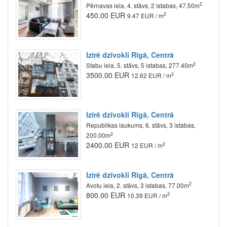
2
Pērnavas iela, 4. stāvs, 2 istabas, 47.50m
450.00 EUR
2
9.47 EUR / m
Izīrē dzīvokli Rīgā, Centrā
2
Stabu iela, 5. stāvs, 5 istabas, 277.40m
3500.00 EUR
2
12.62 EUR / m
Izīrē dzīvokli Rīgā, Centrā
Republikas laukums, 6. stāvs, 3 istabas,
2
200.00m
2400.00 EUR
2
12 EUR / m
Izīrē dzīvokli Rīgā, Centrā
2
Avotu iela, 2. stāvs, 3 istabas, 77.00m
800.00 EUR
2
10.39 EUR / m