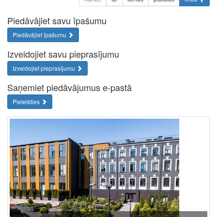
Piedāvājiet savu īpašumu
Piedāvājiet īpašumu
Izveidojiet savu pieprasījumu
Izveidojiet pieprasījumu
Saņemiet piedāvājumus e-pastā
Pieteikties