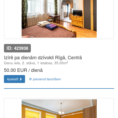
ID: 423938
Izīrē pa dienām dzīvokli Rīgā, Centrā
2
Ganu iela, 2. stāvs, 1 istabas, 35.00m
50.00 EUR / dienā
Apskatīt
pievienot favorītiem