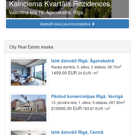
Kalnciema Kvartāla Rezidences
Valentīna iela 16, Āgenskalns, Rīga
Apskatīt visus jaunos projektus
City Real Estate iesaka
Izīrē dzīvokli Rīgā, Āgenskalnā
2
Raņķa dambis, 5. stāvs, 2 istabas, 58.70m
1409.00 EUR
2
24 EUR / m
Pārdod komerctelpas Rīgā, Vecrīgā
2
13. janvāra iela, 1. stāvs, 5 istabas, 267.90m
210000.00 EUR
2
783.87 EUR / m
Izīrē dzīvokli Rīgā, Centrā