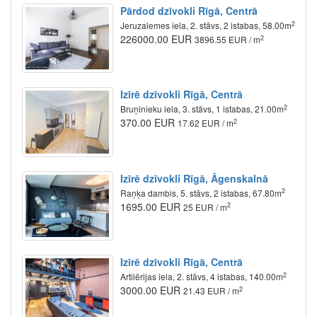
Pārdod dzīvokli Rīgā, Centrā
2
Jeruzalemes iela, 2. stāvs, 2 istabas, 58.00m
226000.00 EUR
2
3896.55 EUR / m
Izīrē dzīvokli Rīgā, Centrā
2
Bruņinieku iela, 3. stāvs, 1 istabas, 21.00m
370.00 EUR
2
17.62 EUR / m
Izīrē dzīvokli Rīgā, Āgenskalnā
2
Raņķa dambis, 5. stāvs, 2 istabas, 67.80m
1695.00 EUR
2
25 EUR / m
Izīrē dzīvokli Rīgā, Centrā
2
Artilērijas iela, 2. stāvs, 4 istabas, 140.00m
3000.00 EUR
2
21.43 EUR / m