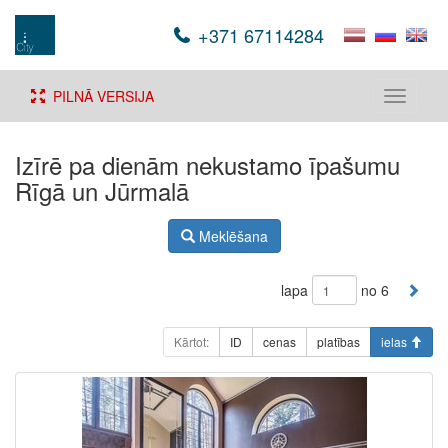
+371 67114284
PILNĀ VERSIJA
Toggle
navigati
Izīrē pa dienām nekustamo īpašumu
Rīgā un Jūrmalā
Meklēšana
lapa
no 6
Kārtot:
ID
cenas
platības
ielas