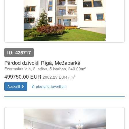
ID: 436717
Pārdod dzīvokli Rīgā, Mežaparkā
2
Ezermalas iela, 2. stāvs, 5 istabas, 240.00m
499750.00 EUR
2
2082.29 EUR / m
Apskatīt
pievienot favorītiem