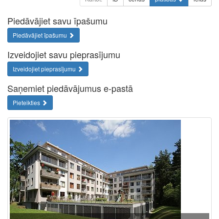
Piedāvājiet savu īpašumu
Piedāvājiet īpašumu
Izveidojiet savu pieprasījumu
Izveidojiet pieprasījumu
Saņemiet piedāvājumus e-pastā
Pieteikties