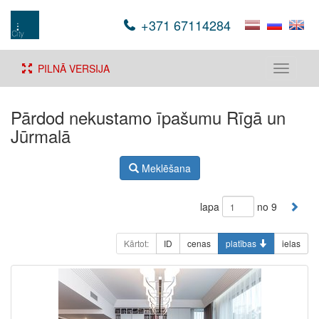
+371 67114284
PILNĀ VERSIJA
Toggle
navigati
Pārdod nekustamo īpašumu Rīgā un
Jūrmalā
Meklēšana
lapa
no 9
Kārtot:
ID
cenas
platības
ielas