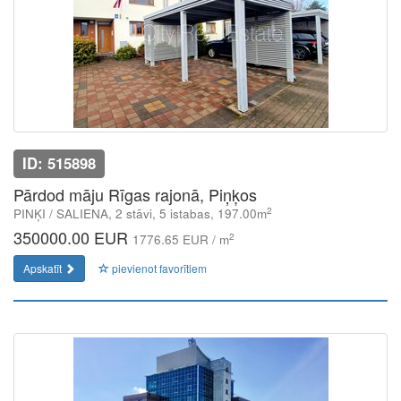
ID: 515898
Pārdod māju Rīgas rajonā, Piņķos
2
PINĶI / SALIENA, 2 stāvi, 5 istabas, 197.00m
350000.00 EUR
2
1776.65 EUR / m
Apskatīt
pievienot favorītiem