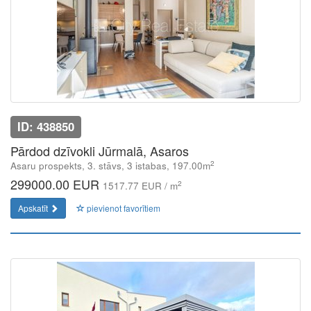
ID: 438850
Pārdod dzīvokli Jūrmalā, Asaros
2
Asaru prospekts, 3. stāvs, 3 istabas, 197.00m
299000.00 EUR
2
1517.77 EUR / m
Apskatīt
pievienot favorītiem