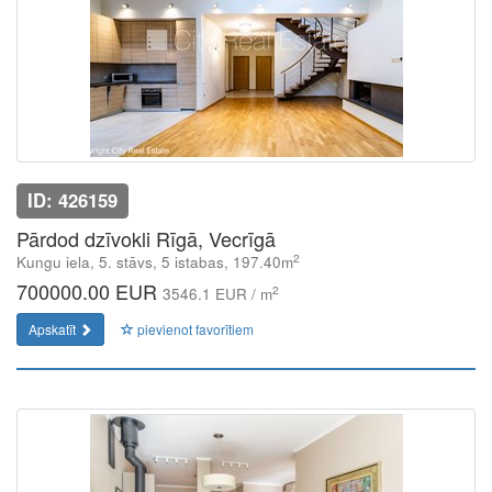
ID: 426159
Pārdod dzīvokli Rīgā, Vecrīgā
2
Kungu iela, 5. stāvs, 5 istabas, 197.40m
700000.00 EUR
2
3546.1 EUR / m
Apskatīt
pievienot favorītiem