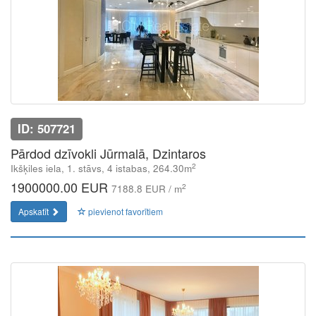
ID: 507721
Pārdod dzīvokli Jūrmalā, Dzintaros
2
Ikšķiles iela, 1. stāvs, 4 istabas, 264.30m
1900000.00 EUR
2
7188.8 EUR / m
Apskatīt
pievienot favorītiem