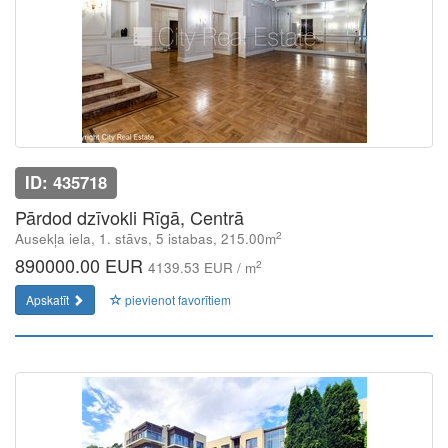
ID: 435718
Pārdod dzīvokli Rīgā, Centrā
2
Ausekļa iela, 1. stāvs, 5 istabas, 215.00m
890000.00 EUR
2
4139.53 EUR / m
Apskatīt
pievienot favorītiem