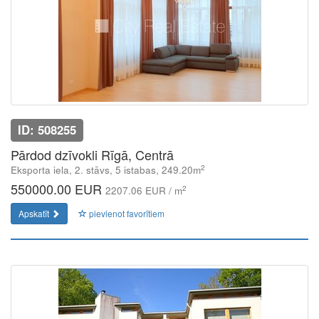
ID: 508255
Pārdod dzīvokli Rīgā, Centrā
2
Eksporta iela, 2. stāvs, 5 istabas, 249.20m
550000.00 EUR
2
2207.06 EUR / m
Apskatīt
pievienot favorītiem