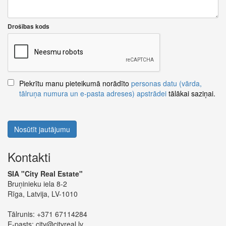
Drošības kods
Piekrītu manu pieteikumā norādīto
personas datu (vārda,
tālruņa numura un e-pasta adreses) apstrādei
tālākai saziņai.
Nosūtīt jautājumu
Kontakti
SIA "City Real Estate"
Bruņinieku iela 8-2
Rīga, Latvija, LV-1010
Tālrunis:
+371 67114284
E-pasts:
city@cityreal.lv