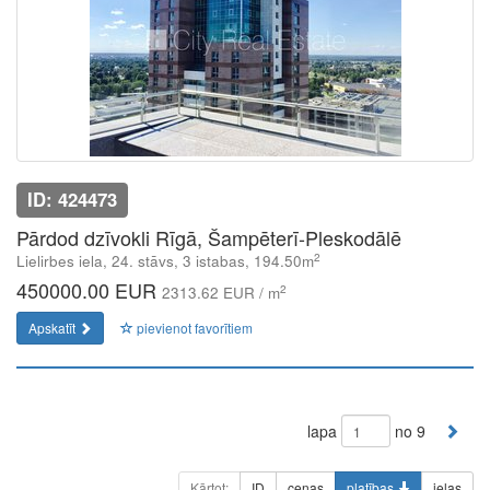
ID: 424473
Pārdod dzīvokli Rīgā, Šampēterī-Pleskodālē
2
Lielirbes iela, 24. stāvs, 3 istabas, 194.50m
450000.00 EUR
2
2313.62 EUR / m
Apskatīt
pievienot favorītiem
lapa
no 9
Kārtot:
ID
cenas
platības
ielas