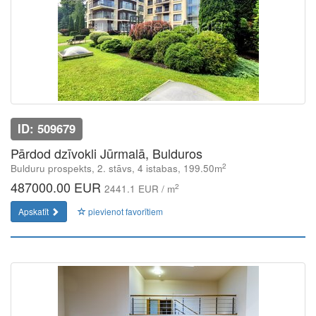
ID: 509679
Pārdod dzīvokli Jūrmalā, Bulduros
2
Bulduru prospekts, 2. stāvs, 4 istabas, 199.50m
487000.00 EUR
2
2441.1 EUR / m
Apskatīt
pievienot favorītiem