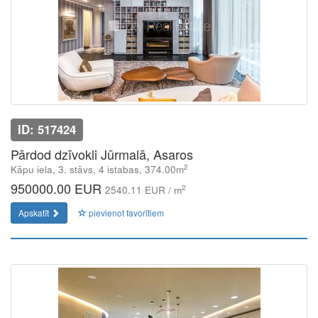
ID: 517424
Pārdod dzīvokli Jūrmalā, Asaros
2
Kāpu iela, 3. stāvs, 4 istabas, 374.00m
950000.00 EUR
2
2540.11 EUR / m
Apskatīt
pievienot favorītiem