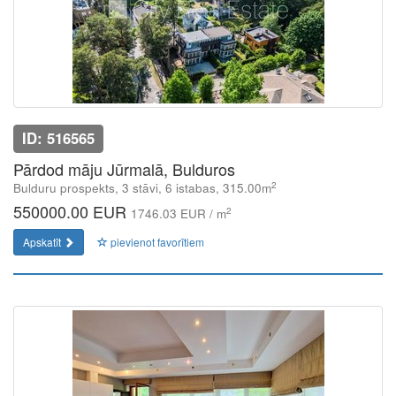
ID: 516565
Pārdod māju Jūrmalā, Bulduros
2
Bulduru prospekts, 3 stāvi, 6 istabas, 315.00m
550000.00 EUR
2
1746.03 EUR / m
Apskatīt
pievienot favorītiem