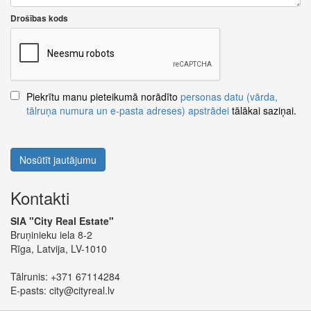
Drošības kods
Piekrītu manu pieteikumā norādīto
personas datu (vārda,
tālruņa numura un e-pasta adreses) apstrādei
tālākai saziņai.
Nosūtīt jautājumu
Kontakti
SIA "City Real Estate"
Bruņinieku iela 8-2
Rīga, Latvija, LV-1010
Tālrunis:
+371 67114284
E-pasts:
city@cityreal.lv