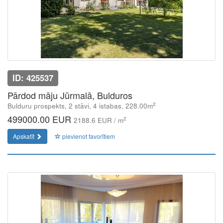
ID: 425537
Pārdod māju Jūrmalā, Bulduros
2
Bulduru prospekts, 2 stāvi, 4 istabas, 228.00m
499000.00 EUR
2
2188.6 EUR / m
Apskatīt
pievienot favorītiem