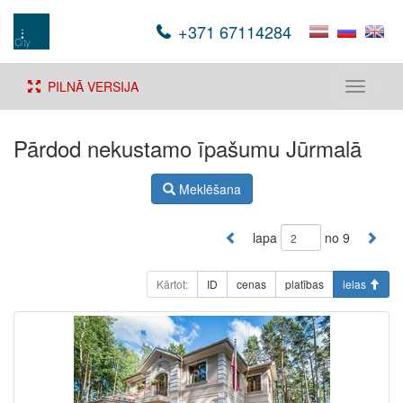
+371 67114284
PILNĀ VERSIJA
Toggle
navigati
Pārdod nekustamo īpašumu Jūrmalā
Meklēšana
lapa
no 9
Kārtot:
ID
cenas
platības
ielas