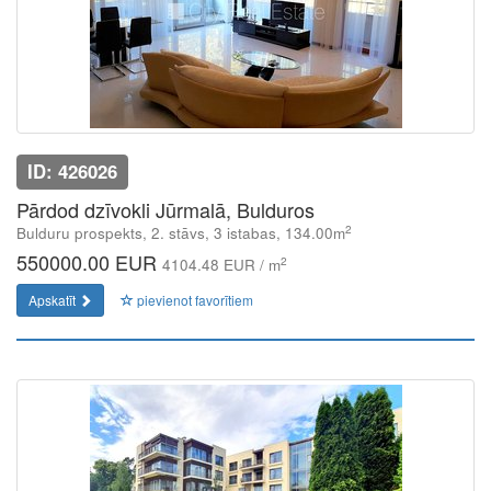
ID: 426026
Pārdod dzīvokli Jūrmalā, Bulduros
2
Bulduru prospekts, 2. stāvs, 3 istabas, 134.00m
550000.00 EUR
2
4104.48 EUR / m
Apskatīt
pievienot favorītiem