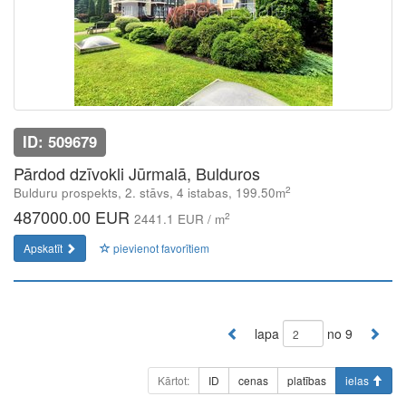
ID: 509679
Pārdod dzīvokli Jūrmalā, Bulduros
2
Bulduru prospekts, 2. stāvs, 4 istabas, 199.50m
487000.00 EUR
2
2441.1 EUR / m
Apskatīt
pievienot favorītiem
lapa
no 9
Kārtot:
ID
cenas
platības
ielas