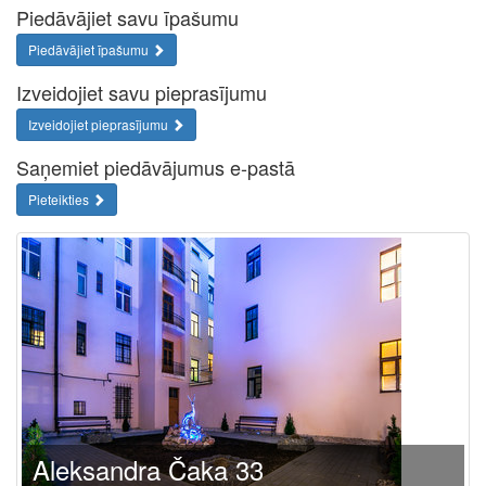
Piedāvājiet savu īpašumu
Piedāvājiet īpašumu
Izveidojiet savu pieprasījumu
Izveidojiet pieprasījumu
Saņemiet piedāvājumus e-pastā
Pieteikties
Aleksandra Čaka 33