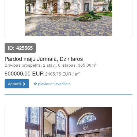
ID: 425565
Pārdod māju Jūrmalā, Dzintaros
2
Brīvības prospekts, 2 stāvi, 6 istabas, 365.00m
900000.00 EUR
2
2465.75 EUR / m
Apskatīt
pievienot favorītiem