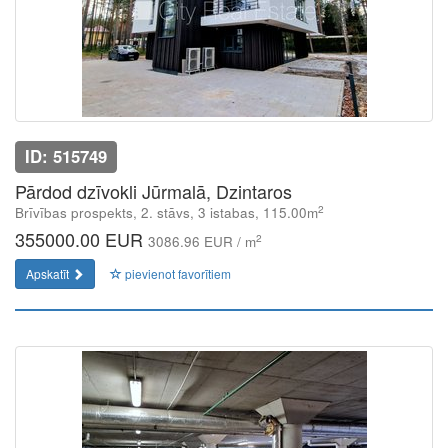
ID: 515749
Pārdod dzīvokli Jūrmalā, Dzintaros
2
Brīvības prospekts, 2. stāvs, 3 istabas, 115.00m
355000.00 EUR
2
3086.96 EUR / m
Apskatīt
pievienot favorītiem