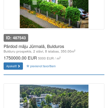
ID: 487543
Pārdod māju Jūrmalā, Bulduros
2
Bulduru prospekts, 2 stāvi, 8 istabas, 350.00m
1750000.00 EUR
2
5000 EUR / m
Apskatīt
pievienot favorītiem