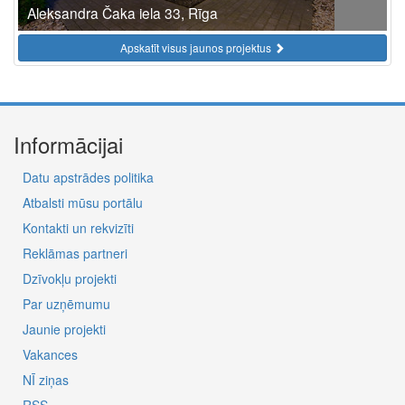
Aleksandra Čaka iela 33, Rīga
Apskatīt visus jaunos projektus
Informācijai
Datu apstrādes politika
Atbalsti mūsu portālu
Kontakti un rekvizīti
Reklāmas partneri
Dzīvokļu projekti
Par uzņēmumu
Jaunie projekti
Vakances
NĪ ziņas