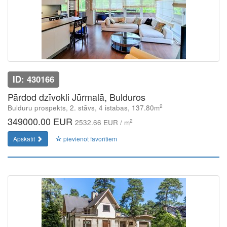
ID: 430166
Pārdod dzīvokli Jūrmalā, Bulduros
2
Bulduru prospekts, 2. stāvs, 4 istabas, 137.80m
349000.00 EUR
2
2532.66 EUR / m
Apskatīt
pievienot favorītiem