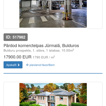
ID: 517982
Pārdod komerctelpas Jūrmalā, Bulduros
2
Bulduru prospekts, 1. stāvs, 1 istabas, 10.00m
17900.00 EUR
2
1790 EUR / m
Apskatīt
pievienot favorītiem