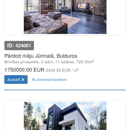
ID: 424061
Pārdod māju Jūrmalā, Bulduros
2
Brīvības prospekts, 3 stāvi, 11 istabas, 720.00m
1750000.00 EUR
2
2430.56 EUR / m
Apskatīt
pievienot favorītiem