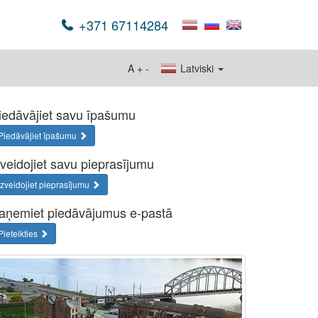
+371 67114284
A
+
-
Latviski
iedāvājiet savu īpašumu
Piedāvājiet īpašumu
zveidojiet savu pieprasījumu
Izveidojiet pieprasījumu
aņemiet piedāvājumus e-pastā
Pieteikties