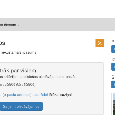
 pa dienām
os
P
ns nekustamais īpašums
I
rāk par visiem!
S
 kritērijiem atbilstošos piedāvājumus e-pastā.
s, no 140000€ līdz 150000€)
u (e-pasta adreses) apstrādei
tālākai saziņai.
Saņemt piedāvājumus