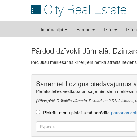
Informācijai
Pārdod
Izīrē
Izīrē
Pārdod dzīvokli Jūrmalā, Dzintar
Pēc Jūsu meklēšanas kritērijiem netika atrasts nevie
Saņemiet līdzīgus piedāvājumus āt
Pierakstieties vēstkopā un saņemiet šiem meklēšanas
(Vēlos pirkt, Dzīvoklis, Jūrmala, Dzintari, no 2 līdz 2 istaba
Piekrītu manu pieteikumā norādīto
personas dat
E-
pasts