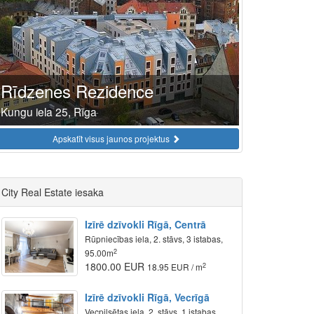
Rīdzenes Rezidence
Kungu iela 25, Rīga
Apskatīt visus jaunos projektus
City Real Estate iesaka
Izīrē dzīvokli Rīgā, Centrā
Rūpniecības iela, 2. stāvs, 3 istabas,
2
95.00m
1800.00 EUR
2
18.95 EUR / m
Izīrē dzīvokli Rīgā, Vecrīgā
Vecpilsētas iela, 2. stāvs, 1 istabas,