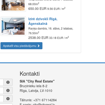
2
68.00m
650.00 EUR
2
9.56 EUR / m
Izīrē dzīvokli Rīgā,
Āgenskalnā
Raņķa dambis, 16. stāvs, 2 istabas,
2
76.50m
2538.00 EUR
2
33.18 EUR / m
Apskatīt visu piedāvājumu
Kontakti
SIA "City Real Estate"
Bruņinieku iela 8-2
Rīga, Latvija, LV-1010
Tālrunis:
+371 67114284
E-pasts:
city@cityreal.lv