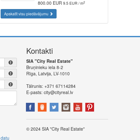
800.00 EUR
2
9.5 EUR / m
Apskatīt visu piedāvājumu
Kontakti
SIA "City Real Estate"
Bruņinieku iela 8-2
Rīga, Latvija, LV-1010
Tālrunis:
+371 67114284
E-pasts:
city@cityreal.lv
© 2024 SIA "City Real Estate"
 datu