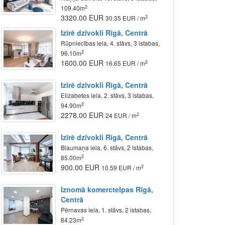
2
109.40m
3320.00 EUR
2
30.35 EUR / m
Izīrē dzīvokli Rīgā, Centrā
Rūpniecības iela, 4. stāvs, 3 istabas,
2
96.10m
1600.00 EUR
2
16.65 EUR / m
Izīrē dzīvokli Rīgā, Centrā
Elizabetes iela, 2. stāvs, 3 istabas,
2
94.90m
2278.00 EUR
2
24 EUR / m
Izīrē dzīvokli Rīgā, Centrā
Blaumaņa iela, 6. stāvs, 2 istabas,
2
85.00m
900.00 EUR
2
10.59 EUR / m
Iznomā komerctelpas Rīgā,
Centrā
Pērnavas iela, 1. stāvs, 2 istabas,
2
84.23m