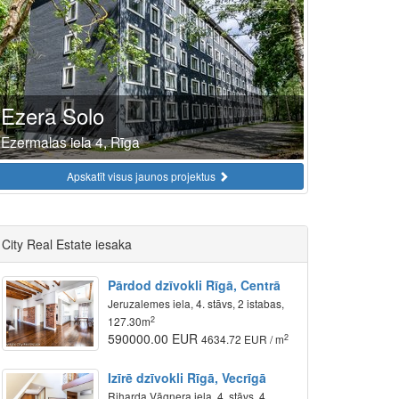
Ezera Solo
Ezermalas iela 4, Rīga
Apskatīt visus jaunos projektus
City Real Estate iesaka
Pārdod dzīvokli Rīgā, Centrā
Jeruzalemes iela, 4. stāvs, 2 istabas,
2
127.30m
590000.00 EUR
2
4634.72 EUR / m
Izīrē dzīvokli Rīgā, Vecrīgā
Riharda Vāgnera iela, 4. stāvs, 4