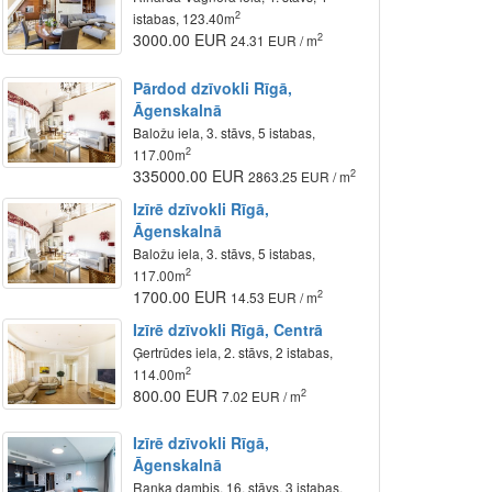
2
istabas, 123.40m
3000.00 EUR
2
24.31 EUR / m
Pārdod dzīvokli Rīgā,
Āgenskalnā
Baložu iela, 3. stāvs, 5 istabas,
2
117.00m
335000.00 EUR
2
2863.25 EUR / m
Izīrē dzīvokli Rīgā,
Āgenskalnā
Baložu iela, 3. stāvs, 5 istabas,
2
117.00m
1700.00 EUR
2
14.53 EUR / m
Izīrē dzīvokli Rīgā, Centrā
Ģertrūdes iela, 2. stāvs, 2 istabas,
2
114.00m
800.00 EUR
2
7.02 EUR / m
Izīrē dzīvokli Rīgā,
Āgenskalnā
Raņķa dambis, 16. stāvs, 3 istabas,