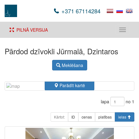
+371 67114284
PILNĀ VERSIJA
Toggle
navigati
Pārdod dzīvokli Jūrmalā, Dzintaros
Meklēšana
Parādīt kartē
lapa
no 1
Kārtot:
ID
cenas
platības
ielas