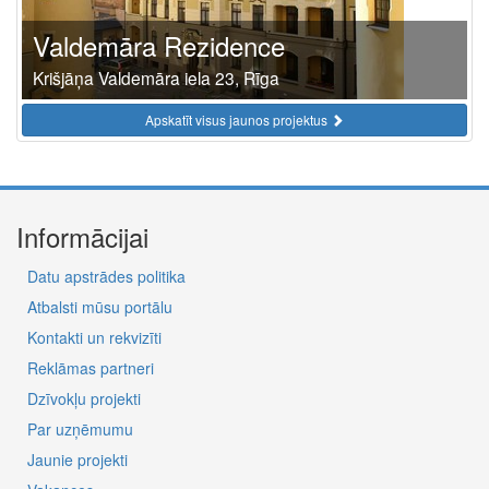
Valdemāra Rezidence
Krišjāņa Valdemāra iela 23, Rīga
Apskatīt visus jaunos projektus
Informācijai
Datu apstrādes politika
Atbalsti mūsu portālu
Kontakti un rekvizīti
Reklāmas partneri
Dzīvokļu projekti
Par uzņēmumu
Jaunie projekti