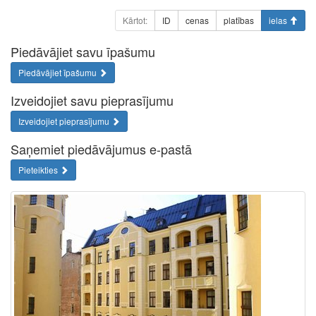
Kārtot:
ID
cenas
platības
ielas
Piedāvājiet savu īpašumu
Piedāvājiet īpašumu
Izveidojiet savu pieprasījumu
Izveidojiet pieprasījumu
Saņemiet piedāvājumus e-pastā
Pieteikties