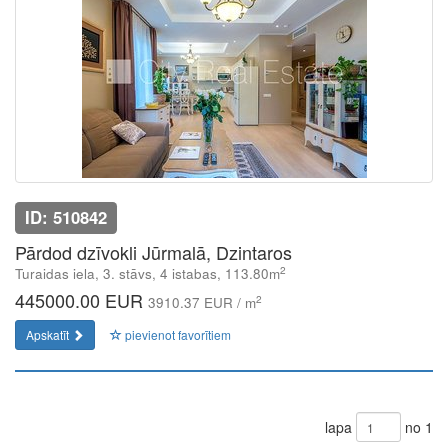
ID: 510842
Pārdod dzīvokli Jūrmalā, Dzintaros
2
Turaidas iela, 3. stāvs, 4 istabas, 113.80m
445000.00 EUR
2
3910.37 EUR / m
Apskatīt
pievienot favorītiem
lapa
no 1