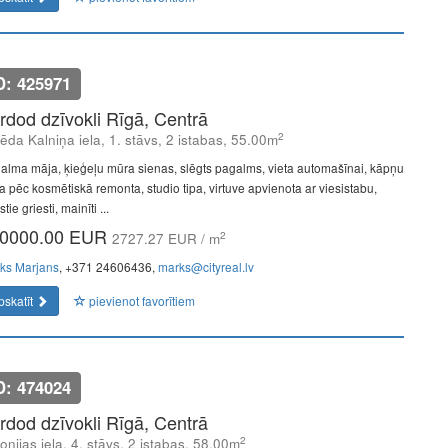
D: 425971
rdod dzīvokli Rīgā, Centrā
2
rēda Kalniņa iela, 1. stāvs, 2 istabas, 55.00m
alma māja, ķieģeļu mūra sienas, slēgts pagalms, vieta automašīnai, kāpņu
pa pēc kosmētiskā remonta, studio tipa, virtuve apvienota ar viesistabu,
tie griesti, mainīti ...
0000.00 EUR
2
2727.27 EUR / m
ks Marjans
, +371 24606436,
marks@cityreal.lv
pskatīt
pievienot favorītiem
D: 474024
rdod dzīvokli Rīgā, Centrā
2
onijas iela, 4. stāvs, 2 istabas, 58.00m