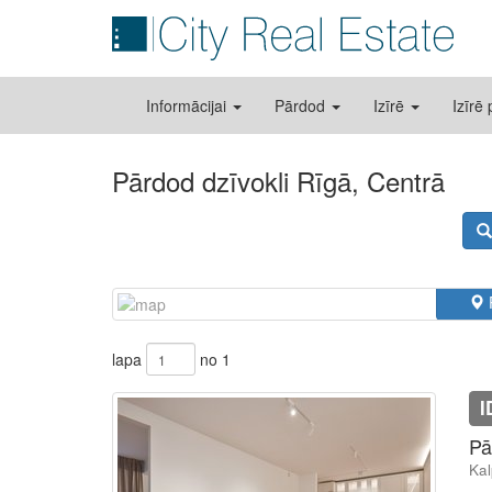
Informācijai
Pārdod
Izīrē
Izīrē
Pārdod dzīvokli Rīgā, Centrā
lapa
no 1
I
Pā
Kal