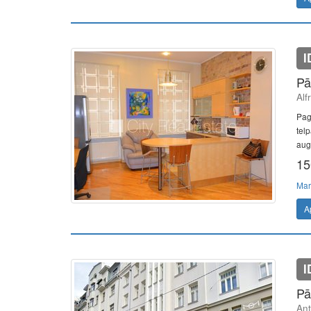
I
Pā
Alf
Pag
tel
augs
15
Mar
A
I
Pā
Ant