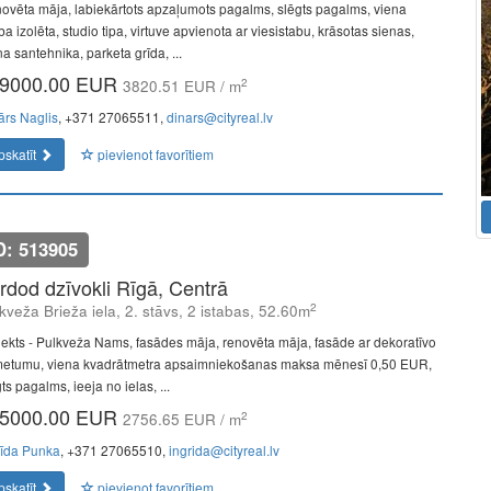
ovēta māja, labiekārtots apzaļumots pagalms, slēgts pagalms, viena
ba izolēta, studio tipa, virtuve apvienota ar viesistabu, krāsotas sienas,
a santehnika, parketa grīda, ...
9000.00 EUR
2
3820.51 EUR / m
ārs Naglis
, +371 27065511,
dinars@cityreal.lv
pskatīt
pievienot favorītiem
D: 513905
rdod dzīvokli Rīgā, Centrā
2
kveža Brieža iela, 2. stāvs, 2 istabas, 52.60m
jekts - Pulkveža Nams, fasādes māja, renovēta māja, fasāde ar dekoratīvo
etumu, viena kvadrātmetra apsaimniekošanas maksa mēnesī 0,50 EUR,
ts pagalms, ieeja no ielas, ...
5000.00 EUR
2
2756.65 EUR / m
rīda Punka
, +371 27065510,
ingrida@cityreal.lv
pskatīt
pievienot favorītiem