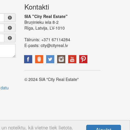
Kontakti
SIA "City Real Estate"
Bruņinieku iela 8-2
Rīga, Latvija, LV-1010
Tālrunis:
+371 67114284
E-pasts:
city@cityreal.lv
© 2024 SIA "City Real Estate"
 datu
n noteiktu, kā vietne tiek lietota.
Aizvērt