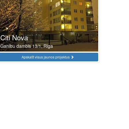
Citi Nova
Ganību dambis 13/1, Rīga
Apskatīt visus jaunos projektus