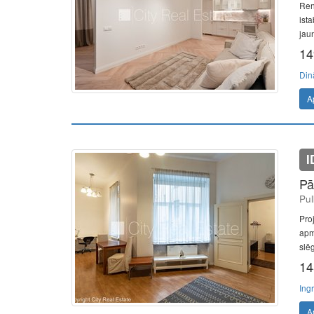
Ren
ista
jaun
14
Din
A
I
Pā
Pul
Pro
apm
slēg
14
Ing
A