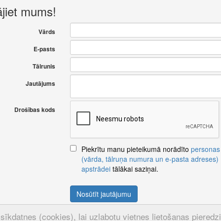
ājiet mums!
Vārds
E-pasts
Tālrunis
Jautājums
Drošības kods
Piekrītu manu pieteikumā norādīto
personas
(vārda, tālruņa numura un e-pasta adreses)
apstrādei
tālākai saziņai.
Nosūtīt jautājumu
sīkdatnes (cookies), lai uzlabotu vietnes lietošanas pieredzi u