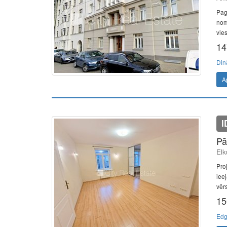
Pag
nom
vies
14
Din
A
I
Pā
Elk
Proj
iee
vērs
15
Edg