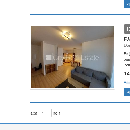
A
I
Pā
Dār
Pro
pārs
lodž
14
Ari
A
lapa
no 1