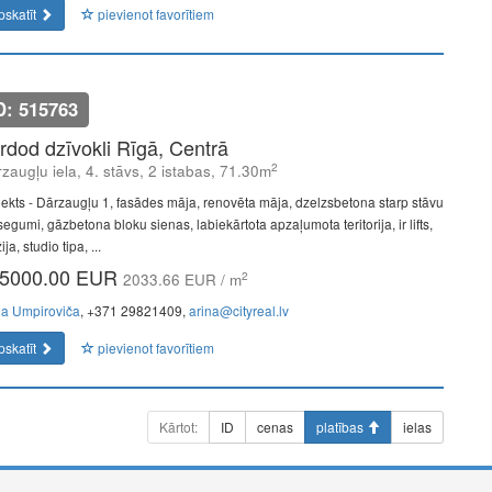
pskatīt
pievienot favorītiem
D: 515763
rdod dzīvokli Rīgā, Centrā
2
zaugļu iela, 4. stāvs, 2 istabas, 71.30m
jekts - Dārzaugļu 1, fasādes māja, renovēta māja, dzelzsbetona starp stāvu
egumi, gāzbetona bloku sienas, labiekārtota apzaļumota teritorija, ir lifts,
ija, studio tipa, ...
5000.00 EUR
2
2033.66 EUR / m
na Umpiroviča
, +371 29821409,
arina@cityreal.lv
pskatīt
pievienot favorītiem
Kārtot:
ID
cenas
platības
ielas