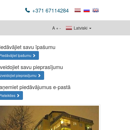
+371 67114284
A
+
-
Latviski
iedāvājiet savu īpašumu
Piedāvājiet īpašumu
zveidojiet savu pieprasījumu
Izveidojiet pieprasījumu
aņemiet piedāvājumus e-pastā
Pieteikties