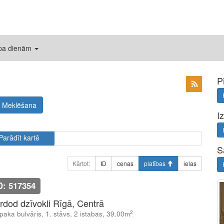
 pa dienām
P
Meklēšana
I
Parādīt kartē
S
Kārtot:
ID
cenas
platības
ielas
D: 517354
rdod dzīvokli Rīgā, Centrā
2
paka bulvāris, 1. stāvs, 2 istabas, 39.00m