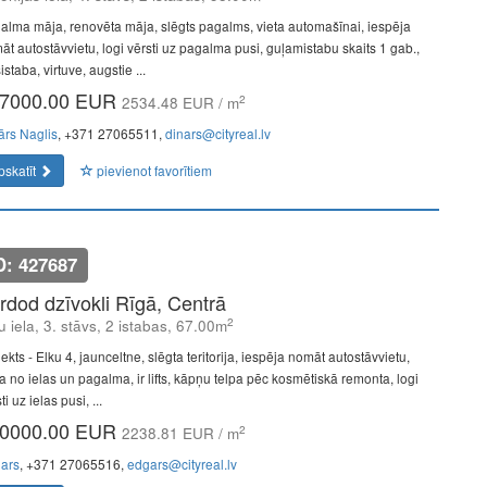
alma māja, renovēta māja, slēgts pagalms, vieta automašīnai, iespēja
āt autostāvvietu, logi vērsti uz pagalma pusi, guļamistabu skaits 1 gab.,
istaba, virtuve, augstie ...
7000.00 EUR
2
2534.48 EUR / m
ārs Naglis
, +371 27065511,
dinars@cityreal.lv
pskatīt
pievienot favorītiem
D: 427687
rdod dzīvokli Rīgā, Centrā
2
u iela, 3. stāvs, 2 istabas, 67.00m
ekts - Elku 4, jaunceltne, slēgta teritorija, iespēja nomāt autostāvvietu,
ja no ielas un pagalma, ir lifts, kāpņu telpa pēc kosmētiskā remonta, logi
ti uz ielas pusi, ...
0000.00 EUR
2
2238.81 EUR / m
ars
, +371 27065516,
edgars@cityreal.lv