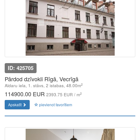
ID: 425705
Pārdod dzīvokli Rīgā, Vecrīgā
2
Aldaru iela, 1. stāvs, 2 istabas, 48.00m
114900.00 EUR
2
2393.75 EUR / m
Apskatīt
pievienot favorītiem