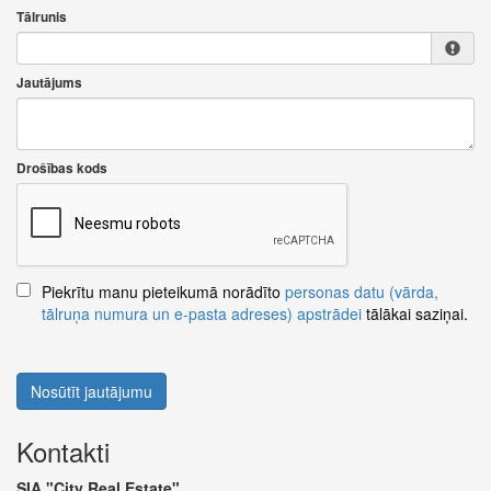
Tālrunis
Jautājums
Drošības kods
Piekrītu manu pieteikumā norādīto
personas datu (vārda,
tālruņa numura un e-pasta adreses) apstrādei
tālākai saziņai.
Nosūtīt jautājumu
Kontakti
SIA "City Real Estate"