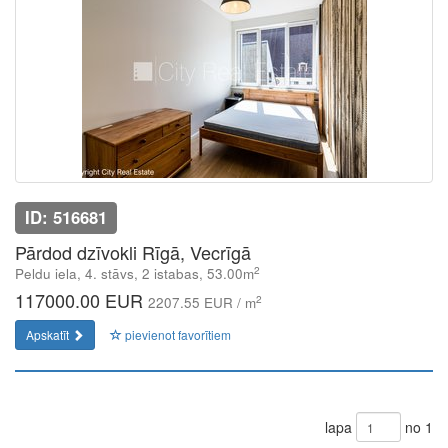
ID: 516681
Pārdod dzīvokli Rīgā, Vecrīgā
2
Peldu iela, 4. stāvs, 2 istabas, 53.00m
117000.00 EUR
2
2207.55 EUR / m
Apskatīt
pievienot favorītiem
lapa
no 1