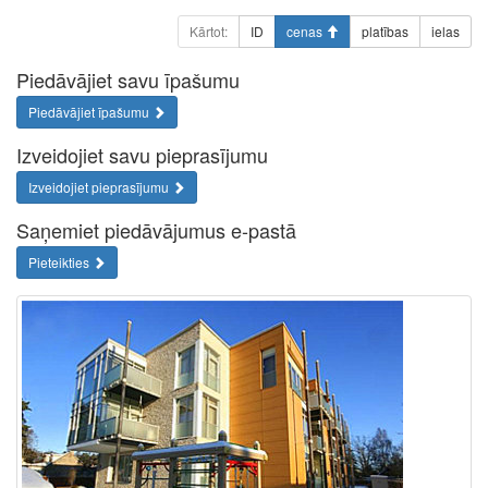
Kārtot:
ID
cenas
platības
ielas
Piedāvājiet savu īpašumu
Piedāvājiet īpašumu
Izveidojiet savu pieprasījumu
Izveidojiet pieprasījumu
Saņemiet piedāvājumus e-pastā
Pieteikties