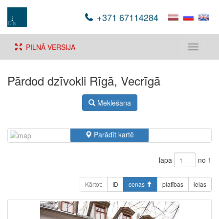
+371 67114284
PILNĀ VERSIJA
Toggle
navigati
Pārdod dzīvokli Rīgā, Vecrīgā
Meklēšana
Parādīt kartē
lapa
no 1
Kārtot:
ID
cenas
platības
ielas