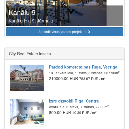
Kanālu 9
Kanālu iela 9, Jūrmala
Apskatīt visus jaunos projektus
City Real Estate iesaka
Pārdod komerctelpas Rīgā, Vecrīgā
2
13. janvāra iela, 1. stāvs, 5 istabas, 267.90m
210000.00 EUR
2
783.87 EUR / m
Izīrē dzīvokli Rīgā, Centrā
2
Avotu iela, 2. stāvs, 3 istabas, 77.00m
800.00 EUR
2
10.39 EUR / m