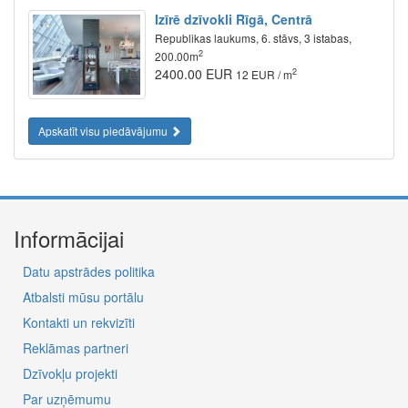
Izīrē dzīvokli Rīgā, Centrā
Republikas laukums, 6. stāvs, 3 istabas,
2
200.00m
2400.00 EUR
2
12 EUR / m
Apskatīt visu piedāvājumu
Informācijai
Datu apstrādes politika
Atbalsti mūsu portālu
Kontakti un rekvizīti
Reklāmas partneri
Dzīvokļu projekti
Par uzņēmumu