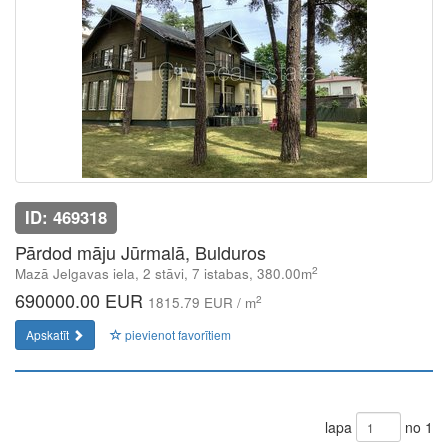
ID: 469318
Pārdod māju Jūrmalā, Bulduros
2
Mazā Jelgavas iela, 2 stāvi, 7 istabas, 380.00m
690000.00 EUR
2
1815.79 EUR / m
Apskatīt
pievienot favorītiem
lapa
no 1