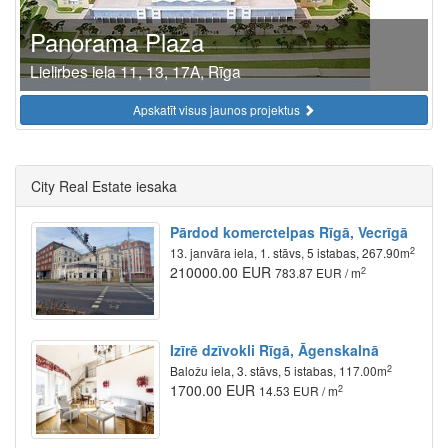
Panorama Plaza
Lielirbes iela 11, 13, 17A, Rīga
Apskatīt visus jaunos projektus
City Real Estate iesaka
Pārdod komerctelpas Rīgā, Vecrīgā
2
13. janvāra iela, 1. stāvs, 5 istabas, 267.90m
210000.00 EUR
2
783.87 EUR / m
Izīrē dzīvokli Rīgā, Āgenskalnā
2
Baložu iela, 3. stāvs, 5 istabas, 117.00m
1700.00 EUR
2
14.53 EUR / m