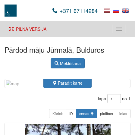
+371 67114284
PILNĀ VERSIJA
Toggle
navigati
Pārdod māju Jūrmalā, Bulduros
Meklēšana
Parādīt kartē
lapa
no 1
Kārtot:
ID
cenas
platības
ielas