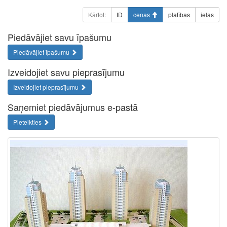
Kārtot:
ID
cenas
platības
ielas
Piedāvājiet savu īpašumu
Piedāvājiet īpašumu
Izveidojiet savu pieprasījumu
Izveidojiet pieprasījumu
Saņemiet piedāvājumus e-pastā
Pieteikties