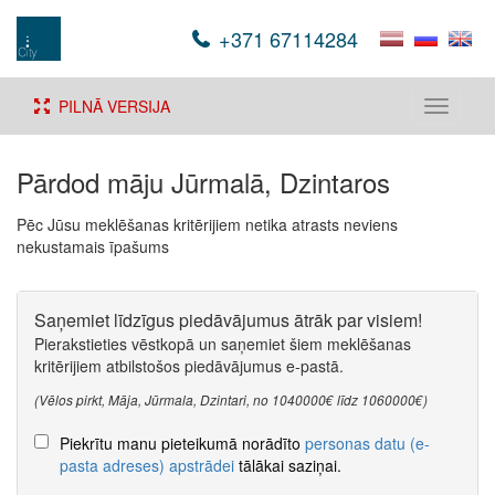
+371 67114284
PILNĀ VERSIJA
Toggle
navigati
Pārdod māju Jūrmalā, Dzintaros
Pēc Jūsu meklēšanas kritērijiem netika atrasts neviens
nekustamais īpašums
Saņemiet līdzīgus piedāvājumus ātrāk par visiem!
Pierakstieties vēstkopā un saņemiet šiem meklēšanas
kritērijiem atbilstošos piedāvājumus e-pastā.
(Vēlos pirkt, Māja, Jūrmala, Dzintari, no 1040000€ līdz 1060000€)
Piekrītu manu pieteikumā norādīto
personas datu (e-
pasta adreses) apstrādei
tālākai saziņai.