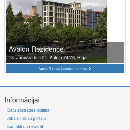
Avalon Rezidence
13. Janvāra iela 21, Kalēju 74/76, Rīga
Apskatīt visus jaunos projektus
Informācijai
Datu apstrādes politika
Atbalsti mūsu portālu
Kontakti un rekvizīti