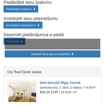
Piedāvājiet savu īpašumu
Piedāvājiet īpašumu
Izveidojiet savu pieprasījumu
Izveidojiet pieprasījumu
Saņemiet piedāvājumus e-pastā
Pieteikties
Apskatīt visus jaunos projektus
City Real Estate iesaka
Izīrē dzīvokli Rīgā, Centrā
2
Ģertrūdes iela, 2. stāvs, 2 istabas, 114.00m
800.00 EUR
2
7.02 EUR / m