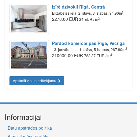
Izīrē dzīvokli Rīgā, Centrā
2
Elizabetes iela, 2. stāvs, 3 istabas, 94.90m
2278.00 EUR
2
24 EUR / m
Pārdod komerctelpas Rīgā, Vecrīgā
2
13. janvāra iela, 1. stāvs, 5 istabas, 267.90m
210000.00 EUR
2
783.87 EUR / m
Apskatīt visu piedāvājumu
Informācijai
Datu apstrādes politika
Atbalsti mūsu portālu