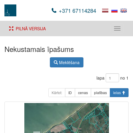
+371 67114284
PILNĀ VERSIJA
Toggle
navigati
Nekustamais īpašums
Meklēšana
lapa
no 1
Kārtot:
ID
cenas
platības
ielas