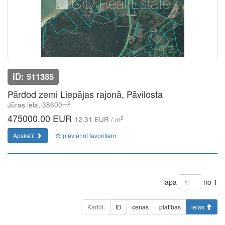
ID: 511385
Pārdod zemi Liepājas rajonā, Pāvilosta
2
Jūras iela, 38600m
475000.00 EUR
2
12.31 EUR / m
Apskatīt
pievienot favorītiem
lapa
no 1
Kārtot:
ID
cenas
platības
ielas