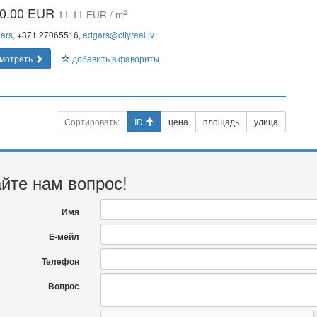
0.00 EUR
2
11.11 EUR / m
ars
, +371 27065516,
edgars@cityreal.lv
мотреть
добавить в фавориты
Сортировать:
ID
цена
площадь
улица
йте нам вопрос!
Имя
Е-мейл
Телефон
Вопрос