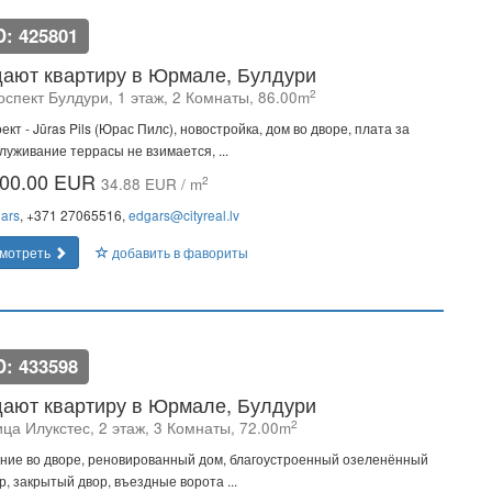
D: 425801
ают квартиру в Юрмале, Булдури
2
оспект Булдури, 1 этаж, 2 Комнаты, 86.00m
ект - Jūras Pils (Юрас Пилс), новостройка, дом во дворе, плата за
луживание террасы не взимается, ...
00.00 EUR
2
34.88 EUR / m
ars
, +371 27065516,
edgars@cityreal.lv
мотреть
добавить в фавориты
D: 433598
ают квартиру в Юрмале, Булдури
2
ца Илукстес, 2 этаж, 3 Комнаты, 72.00m
ние во дворе, реновированный дом, благоустроенный озеленённый
р, закрытый двор, въездные ворота ...