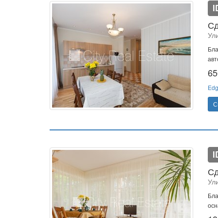
I
Сд
Ули
Бла
авт
65
Edg
С
I
Сд
Ули
Бла
осн