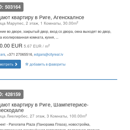
D: 503164
ают квартиру в Риге, Агенскалнсе
2
ица Марупес, 2 этаж, 1 Комнаты, 30.00m
ние во дворе, закрытый двор, вход со двора, окна выходят во двор,
а изолированная комната, кухня, ...
0.00 EUR
2
5.67 EUR / m
ars
, +371 27065516,
edgars@cityreal.lv
мотреть
добавить в фавориты
D: 428159
ают квартиру в Риге, Шампетерисе-
ескодале
2
ица Лиелирбес, 27 этаж, 3 Комнаты, 100.00m
ект - Panorama Plaza (Панорама Плаза), новостройка,
гоустроенная озеленённая территория, подземная стоянка, ...