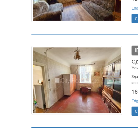
Edg
С
I
Сд
Ул
Зда
изо
16
Edg
С