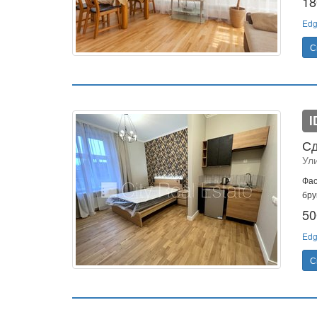
18
Edg
С
I
Сд
Ул
Фас
бру
50
Edg
С