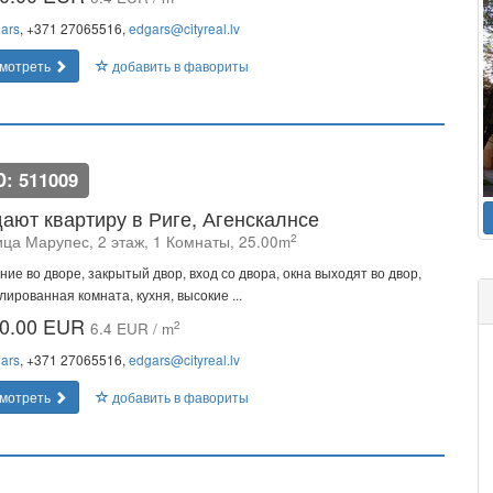
ars
, +371 27065516,
edgars@cityreal.lv
мотреть
добавить в фавориты
D: 511009
ают квартиру в Риге, Агенскалнсе
2
ица Марупес, 2 этаж, 1 Комнаты, 25.00m
ние во дворе, закрытый двор, вход со двора, окна выходят во двор,
лированная комната, кухня, высокие ...
0.00 EUR
2
6.4 EUR / m
ars
, +371 27065516,
edgars@cityreal.lv
мотреть
добавить в фавориты