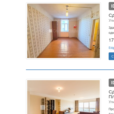
I
Сд
Ул
Зда
одн
17
Edg
С
I
Сд
Пл
Ул
Про
бла