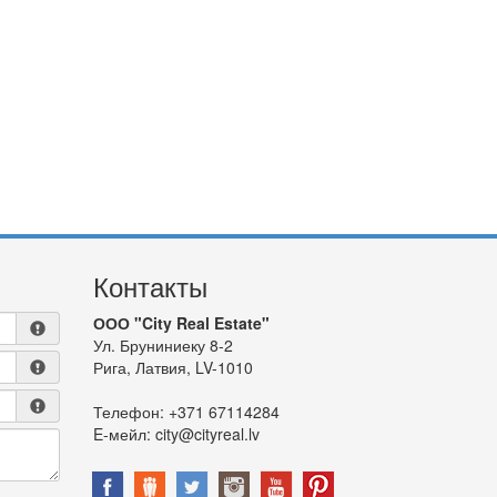
Контакты
ООО "City Real Estate"
Ул. Бруниниеку 8-2
Рига, Латвия, LV-1010
Телефон:
+371 67114284
E-мейл:
city@cityreal.lv