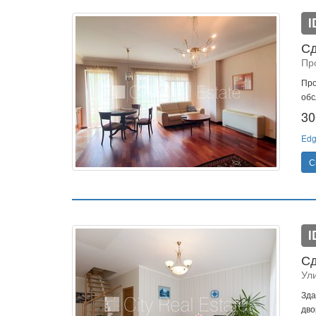
I
Сд
Пр
Про
обс
30
Edg
С
I
Сд
Ули
Зда
дво