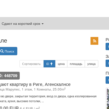
Сдают на короткий срок
але
Р
Поиск
З
Сортировать:
ID
цена
площадь
улица
П
D: 448709
ают квартиру в Риге, Агенскалнсе
2
ица Марупес, 1 этаж, 1 Комнаты, 25.00m
 во дворе, закрытая территория, вход со двора, одна изолированная
ната, кухня, высокие потолки, ...
0.00 EUR
2
6.4 EUR / m