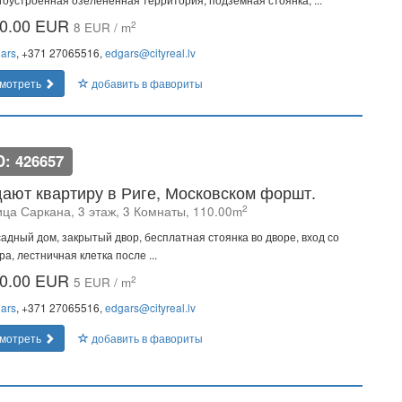
0.00 EUR
2
8 EUR / m
ars
, +371 27065516,
edgars@cityreal.lv
мотреть
добавить в фавориты
D: 426657
ают квартиру в Риге, Московском форшт.
2
ица Саркана, 3 этаж, 3 Комнаты, 110.00m
адный дом, закрытый двор, бесплатная стоянка во дворе, вход со
ра, лестничная клетка после ...
0.00 EUR
2
5 EUR / m
ars
, +371 27065516,
edgars@cityreal.lv
мотреть
добавить в фавориты