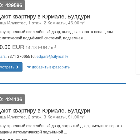
D: 429596
ают квартиру в Юрмале, Булдури
2
ца Илукстес, 1 этаж, 2 Комнаты, 46.00m
гоустроенный озеленённый двор, въездные ворота оснащены
оматической подъёмной системой, подземная ...
0.00 EUR
2
14.13 EUR / m
ars
, +371 27065516,
edgars@cityreal.lv
мотреть
добавить в фавориты
D: 424136
ают квартиру в Юрмале, Булдури
2
ца Илукстес, 2 этаж, 3 Комнаты, 91.00m
гоустроенный озеленённый двор, закрытый двор, въездные ворота
ащены автоматической подъёмной ...