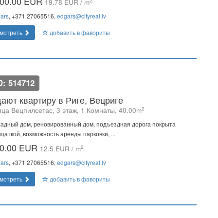
00.00 EUR
2
19.78 EUR / m
ars
, +371 27065516,
edgars@cityreal.lv
мотреть
добавить в фавориты
D: 514712
ают квартиру в Риге, Вецриге
2
ица Вецпилсетас, 3 этаж, 1 Комнаты, 40.00m
адный дом, реновированный дом, подъездная дорога покрыта
щаткoй, возможность аренды парковки, ...
0.00 EUR
2
12.5 EUR / m
ars
, +371 27065516,
edgars@cityreal.lv
мотреть
добавить в фавориты