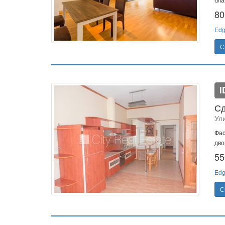
80
Edg
С
I
Сд
Ул
Фас
дво
55
Edg
С