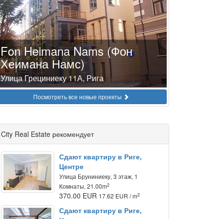
Fon Heimana Nams (Фон
Хеимана Намс)
Улица Грециниеку 11А, Рига
Посмотреть все новые проекты
City Real Estate рекомендует
Сдают квартиру в Риге,
Центре
Улица Бруниниеку, 3 этаж, 1
2
Комнаты, 21.00m
370.00 EUR
2
17.62 EUR / m
Сдают квартиру в Риге,