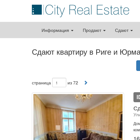
Информация
Продают
Сдают
Сдают квартиру в Риге и Юрм
страница
из 72
I
Сд
Ул
Дом
ком
16