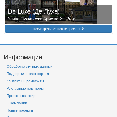
De Luxe (Де Лухе)
Улица Пулквиежа Бриежа 21, Рига
Посмотреть все новые проекты
Информация
Обработка личных данных
Поддержите наш портал
Контакты и реквизиты
Рекламные партнеры
Проекты квартир
О компании
Новые проекты