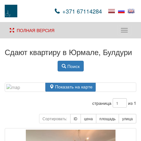
+371 67114284
ПОЛНАЯ ВЕРСИЯ
Toggle
navigati
Сдают квартиру в Юрмале, Булдури
Поиск
Показать на карте
страница
из 1
Сортировать:
ID
цена
площадь
улица