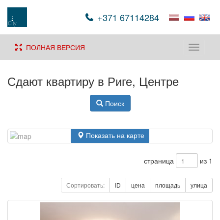
+371 67114284
ПОЛНАЯ ВЕРСИЯ
Toggle
navigati
Сдают квартиру в Риге, Центре
Поиск
Показать на карте
страница
из 1
Сортировать:
ID
цена
площадь
улица