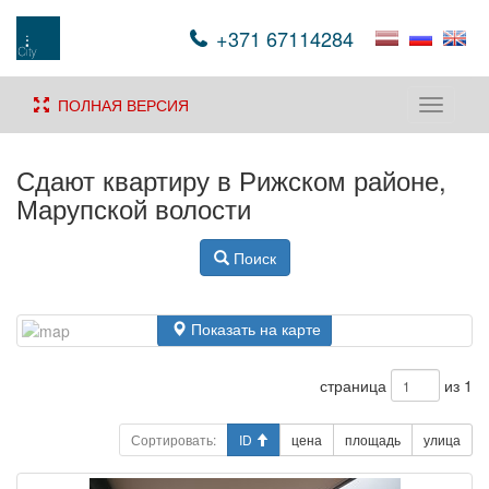
+371 67114284
ПОЛНАЯ ВЕРСИЯ
Toggle
navigati
Сдают квартиру в Рижском районе,
Марупской волости
Поиск
Показать на карте
страница
из 1
Сортировать:
ID
цена
площадь
улица