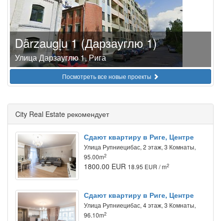
Dārzaugļu 1 (Дарзауглю 1)
Улица Дарзауглю 1, Рига
Посмотреть все новые проекты
City Real Estate рекомендует
Сдают квартиру в Риге, Центре
Улица Рупниецибас, 2 этаж, 3 Комнаты,
2
95.00m
1800.00 EUR
2
18.95 EUR / m
Сдают квартиру в Риге, Центре
Улица Рупниецибас, 4 этаж, 3 Комнаты,
2
96.10m