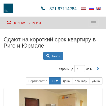
+371 67114284
ПОЛНАЯ ВЕРСИЯ
Toggle
navigati
Сдают на короткий срок квартиру в
Риге и Юрмале
Поиск
страница
из 6
Сортировать:
ID
цена
площадь
улица