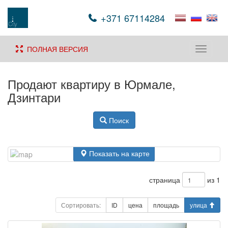
+371 67114284
ПОЛНАЯ ВЕРСИЯ
Toggle
navigati
Продают квартиру в Юрмале,
Дзинтари
Поиск
Показать на карте
страница
из 1
Сортировать:
ID
цена
площадь
улица