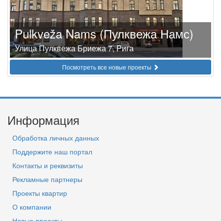
Pulkveža Nams (Пулквежа Намс)
Улица Пулквежа Бриежа 7, Рига
Посмотреть все новые проекты
Информация
Обработка личных данных
Поддержите наш портал
Контакты и реквизиты
Рекламные партнеры
Проекты квартир
О компании
Новые проекты