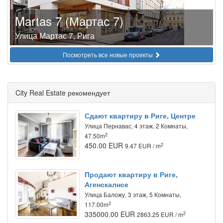
Martas 7 (Мартас 7)
Улица Мартас 7, Рига
Посмотреть все новые проекты
City Real Estate рекомендует
Сдают квартиру в Риге, Центре
Улица Пернавас, 4 этаж, 2 Комнаты,
2
47.50m
450.00 EUR
2
9.47 EUR / m
Продают квартиру в Риге,
Агенскалнсе
Улица Баложу, 3 этаж, 5 Комнаты,
2
117.00m
335000.00 EUR
2
2863.25 EUR / m