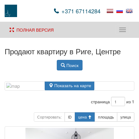
+371 67114284
ПОЛНАЯ ВЕРСИЯ
Toggle
navigati
Продают квартиру в Риге, Центре
Поиск
Показать на карте
страница
из 1
Сортировать:
ID
цена
площадь
улица