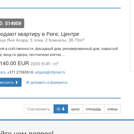
D: 514959
одают квартиру в Риге, Центре
2
ица Яня Асара, 3 этаж, 2 Комнаты, 38.70m
ля в собственности, фасадный дом, реновированный дом, закрытый
р, вход со двора, лестничная клетка ...
140.00 EUR
2
2200 EUR / m
ars
, +371 27065516,
edgars@cityreal.lv
мотреть
добавить в фавориты
Сортировать:
ID
цена
площадь
улица
йте нам вопрос!