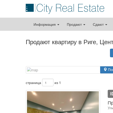
Информация
Продают
Сдают
Продают квартиру в Риге, Цен
По
страница
из 1
I
Пр
Ул