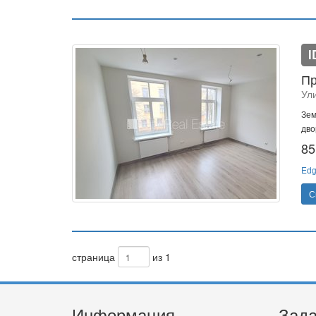
I
Пр
Ул
Зем
дво
85
Edg
С
страница
из 1
Информация
Зада