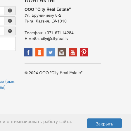
ООО "City Real Estate"
Ул. Бруниниеку 8-2
Рига, Латвия, LV-1010
Телефон:
+371 67114284
E-мейл:
city@cityreal.lv
© 2024 ООО "City Real Estate"
ые (имя,
ты)
 и оптимизировать работу сайта.
Закрыть