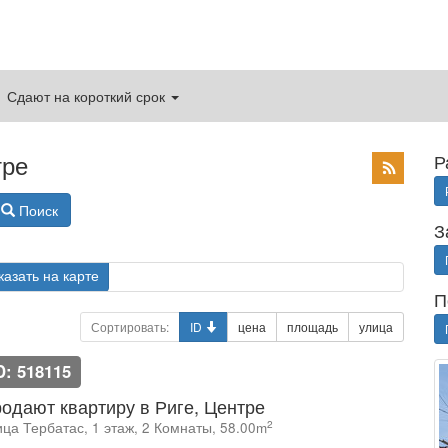
Сдают на короткий срок
тре
Р
Поиск
З
казать на карте
П
Сортировать:
ID
цена
площадь
улица
D: 518115
одают квартиру в Риге, Центре
2
ица Тербатас, 1 этаж, 2 Комнаты, 58.00m