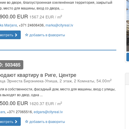
ние во дворе, благоустроенная озеленённая территория, закрытый
р, место для машины, вход со двора, ...
900.00 EUR
2
1567.24 EUR / m
ks Marjans
, +371 24606436,
marks@cityreal.lv
мотреть
добавить в фавориты
D: 503485
одают квартиру в Риге, Центре
2
ица Эрнеста Бирзниека-Упиша, 2 этаж, 2 Комнаты, 54.00m
ля в собственности, фасадный дом, место для машины, вход с улицы,
а выходят во двор, одна ...
500.00 EUR
2
1620.37 EUR / m
ars
, +371 27065516,
edgars@cityreal.lv
мотреть
добавить в фавориты