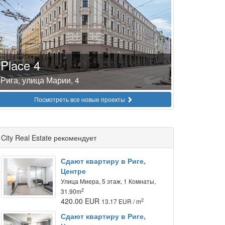
Place 4
Рига, улица Марии, 4
Посмотреть все новые проекты
City Real Estate рекомендует
Сдают квартиру в Риге,
Центре
Улица Миера, 5 этаж, 1 Комнаты,
2
31.90m
420.00 EUR
2
13.17 EUR / m
Сдают квартиру в Риге,