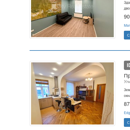
Зда
дво
90
Mar
С
I
Пр
Ул
Зем
окн
87
Edg
С