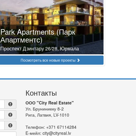
Park Apartments (Парк
Апартментс)
Проспект Дзинтару 26/28, Юрмала
Посмотреть все новые проекты
Контакты
ООО "City Real Estate"
Ул. Бруниниеку 8-2
Рига, Латвия, LV-1010
Телефон:
+371 67114284
E-мейл:
city@cityreal.lv