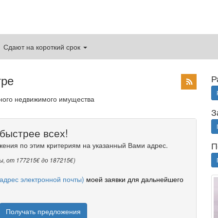
Сдают на короткий срок
тре
Р
дного недвижимого имущества
З
быстрее всех!
П
жения по этим критериям на указанный Вами адрес.
ы, от 177215€ до 187215€)
адрес электронной почты)
моей заявки для дальнейшего
Получать предложения