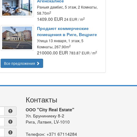
Агенскалнсе
Ранькя дамбис, 5 этаж, 2 Комнаты,
2
58.70m
1409.00 EUR
2
24 EUR / m
Продают коммерческие
помещения в Риге, Вецриге
Улица 13 января, 1 этаж, 5
2
Комнаты, 267.90m
210000.00 EUR
2
783.87 EUR / m
Все предложения
Контакты
ООО "City Real Estate"
Ул. Бруниниеку 8-2
Рига, Латвия, LV-1010
Телефон:
+371 67114284