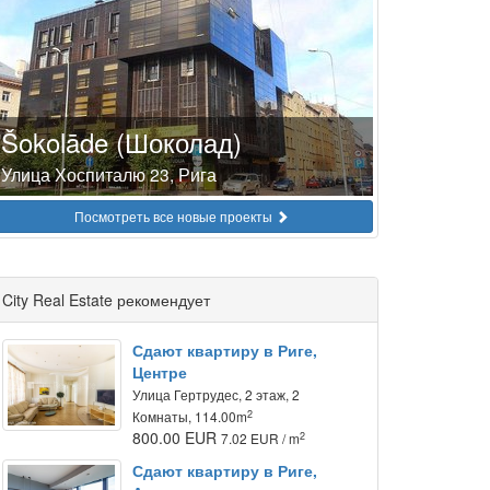
Šokolāde (Шоколад)
Улица Хоспиталю 23, Рига
Посмотреть все новые проекты
City Real Estate рекомендует
Сдают квартиру в Риге,
Центре
Улица Гертрудес, 2 этаж, 2
2
Комнаты, 114.00m
800.00 EUR
2
7.02 EUR / m
Сдают квартиру в Риге,