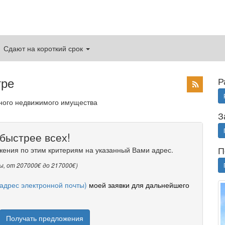
Сдают на короткий срок
тре
Р
дного недвижимого имущества
З
быстрее всех!
П
жения по этим критериям на указанный Вами адрес.
ы, от 207000€ до 217000€)
адрес электронной почты)
моей заявки для дальнейшего
Получать предложения