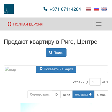
+371 67114284
ПОЛНАЯ ВЕРСИЯ
Toggle
navigati
Продают квартиру в Риге, Центре
Поиск
Показать на карте
страница
из 1
Сортировать:
ID
цена
площадь
улица