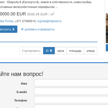
ект - Eksporta 8 (Експорта 8), земля в собственности, новостройка,
этажные железобетонные перекрытия, ...
0000.00 EUR
2
3535.35 EUR / m
rīda Punka
, +371 27065510,
ingrida@cityreal.lv
мотреть
добавить в фавориты
Сортировать:
ID
цена
площадь
улица
йте нам вопрос!
Имя
Е-мейл
Телефон