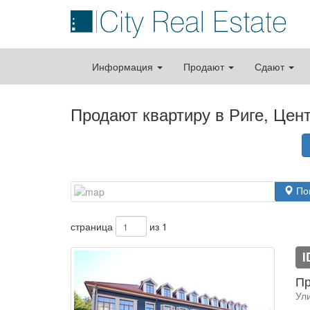
Информация
Продают
Сдают
Продают квартиру в Риге, Цен
По
страница
из 1
I
Пр
Ул