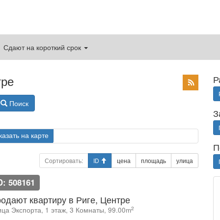
Сдают на короткий срок
тре
Р
Поиск
З
казать на карте
П
Сортировать:
ID
цена
площадь
улица
D: 508161
одают квартиру в Риге, Центре
2
ица Экспорта, 1 этаж, 3 Комнаты, 99.00m