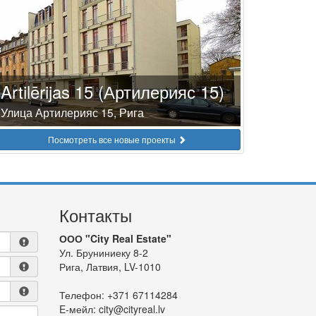
Artilērijas 15 (Артилерияс 15)
Улица Артилерияс 15, Рига
Посмотреть все новые проекты
Контакты
ООО "City Real Estate"
Ул. Бруниниеку 8-2
Рига, Латвия, LV-1010
Телефон:
+371 67114284
E-мейл:
city@cityreal.lv