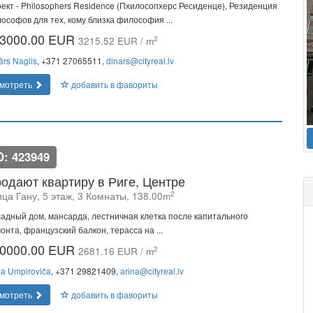
ект - Philosophers Residence (Пхилосопхерс Ресиденце), Резиденция
ософов для тех, кому близка философия ...
3000.00 EUR
2
3215.52 EUR / m
ārs Naglis
, +371 27065511,
dinars@cityreal.lv
мотреть
добавить в фавориты
D: 423949
одают квартиру в Риге, Центре
2
ца Гану, 5 этаж, 3 Комнаты, 138.00m
адный дом, мансарда, лестничная клетка после капитального
онта, французский балкон, терасса на ...
0000.00 EUR
2
2681.16 EUR / m
na Umpiroviča
, +371 29821409,
arina@cityreal.lv
мотреть
добавить в фавориты