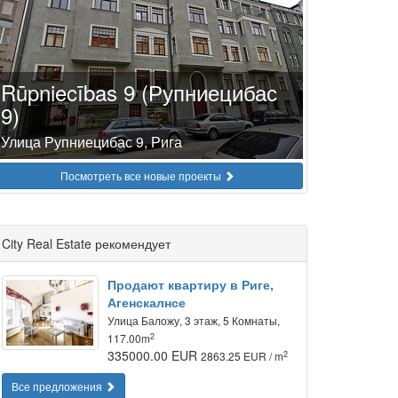
Rūpniecības 9 (Рупниецибас
9)
Улица Рупниецибас 9, Рига
Посмотреть все новые проекты
City Real Estate рекомендует
Продают квартиру в Риге,
Агенскалнсе
Улица Баложу, 3 этаж, 5 Комнаты,
2
117.00m
335000.00 EUR
2
2863.25 EUR / m
Все предложения