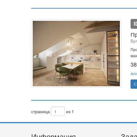
I
Пр
Бу
Про
ман
38
Ari
С
страница
из 1
Информация
Зада