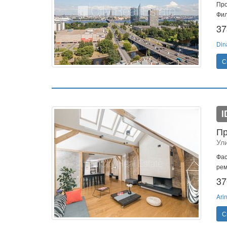
Про
Фил
37
Din
С
I
Пр
Ули
Фас
рем
37
Ari
С