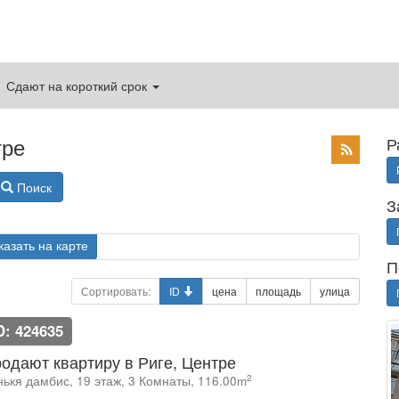
Сдают на короткий срок
тре
Р
Поиск
З
казать на карте
П
Сортировать:
ID
цена
площадь
улица
D: 424635
одают квартиру в Риге, Центре
2
нькя дамбис, 19 этаж, 3 Комнаты, 116.00m