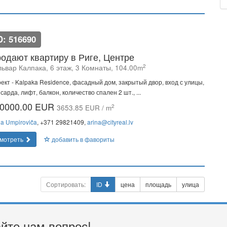
D: 516690
одают квартиру в Риге, Центре
2
львар Калпака, 6 этаж, 3 Комнаты, 104.00m
ект - Kalpaka Residence, фасадный дом, закрытый двор, вход с улицы,
сарда, лифт, балкон, количество спален 2 шт., ...
0000.00 EUR
2
3653.85 EUR / m
na Umpiroviča
, +371 29821409,
arina@cityreal.lv
мотреть
добавить в фавориты
Сортировать:
ID
цена
площадь
улица
йте нам вопрос!