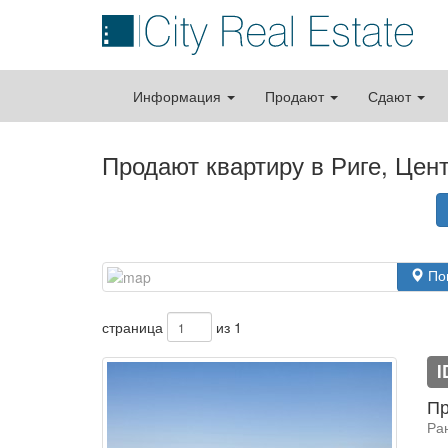
Информация
Продают
Сдают
Продают квартиру в Риге, Цен
По
страница
из 1
I
Пр
Ра