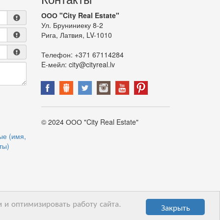
ООО "City Real Estate"
Ул. Бруниниеку 8-2
Рига, Латвия, LV-1010
Телефон:
+371 67114284
E-мейл:
city@cityreal.lv
© 2024 ООО "City Real Estate"
ые (имя,
ты)
 и оптимизировать работу сайта.
Закрыть