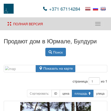
+371 67114284
ПОЛНАЯ ВЕРСИЯ
Toggle
navigati
Продают дом в Юрмале, Булдури
Поиск
Показать на карте
страница
из 1
Сортировать:
ID
цена
площадь
улица