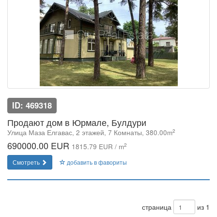
ID: 469318
Продают дом в Юрмале, Булдури
2
Улица Маза Елгавас, 2 этажей, 7 Комнаты, 380.00m
690000.00 EUR
2
1815.79 EUR / m
Смотреть
добавить в фавориты
страница
из 1