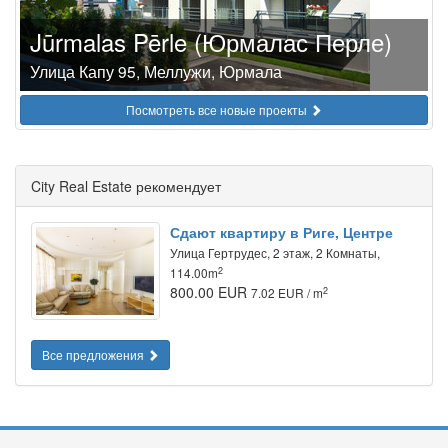
Jūrmalas Pērle (Юрмалас Перле)
Улица Капу 95, Меллужи, Юрмала
Посмотреть все новые проекты
City Real Estate рекомендует
Сдают квартиру в Риге, Центре
Улица Гертрудес, 2 этаж, 2 Комнаты,
2
114.00m
800.00 EUR
2
7.02 EUR / m
Все предложения