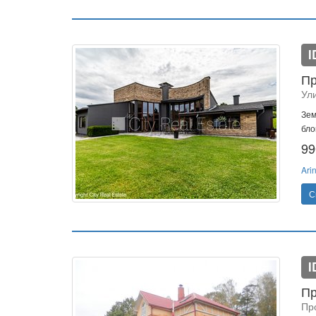
I
Пр
Ул
Зем
бло
99
Ari
С
I
Пр
Пр