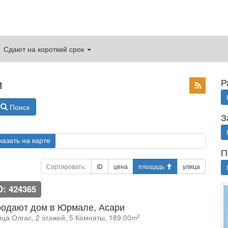
Сдают на короткий срок
и
Р
Поиск
З
казать на карте
П
Сортировать:
ID
цена
площадь
улица
D: 424365
одают дом в Юрмале, Асари
2
ица Олгас, 2 этажей, 5 Комнаты, 189.00m