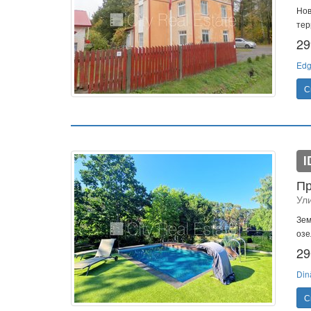
Нов
тер
29
Edg
С
I
Пр
Ул
Зем
озе
29
Din
С