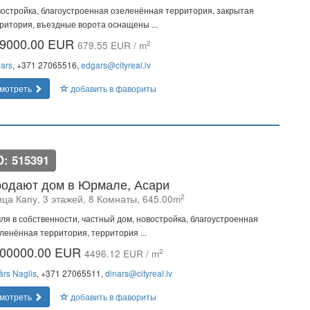
остройка, благоустроенная озеленённая территория, закрытая
ритория, въездные ворота оснащены ...
9000.00 EUR
2
679.55 EUR / m
ars
, +371 27065516,
edgars@cityreal.lv
мотреть
добавить в фавориты
D: 515391
одают дом в Юрмале, Асари
2
ица Капу, 3 этажей, 8 Комнаты, 645.00m
ля в собственности, частный дом, новостройка, благоустроенная
ленённая территория, территория ...
00000.00 EUR
2
4496.12 EUR / m
ārs Naglis
, +371 27065511,
dinars@cityreal.lv
мотреть
добавить в фавориты