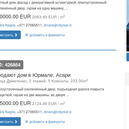
тный дом, фасад с декоративной штукатуркой, благоустроенный
ленённый двор, гараж на одну машину, ...
0000.00 EUR
2
2063.49 EUR / m
ārs Naglis
, +371 27065511,
dinars@cityreal.lv
мотреть
добавить в фавориты
D: 426864
одают дом в Юрмале, Асари
2
ица Дзимтенес, 2 этажей, 5 Комнаты, 233.00m
гоустроенный озеленённый двор, подъездная дорога покрыта
щаткoй, гараж на две машины, во дворе ...
5000.00 EUR
2
2124.46 EUR / m
ārs Naglis
, +371 27065511,
dinars@cityreal.lv
мотреть
добавить в фавориты