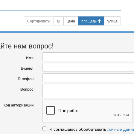
Сортировать:
ID
цена
площадь
улица
йте нам вопрос!
Имя
Е-мейл
Телефон
Вопрос
Код авторизации
Я соглашаюсь обрабатывать
личные данн