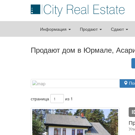
Информация
Продают
Сдают
Продают дом в Юрмале, Асар
По
страница
из 1
I
Пр
Ул