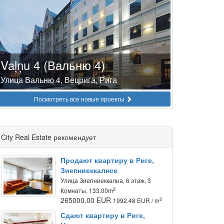
Vaļņu 4 (Вальню 4)
Улица Вальню 4, Вецрига, Рига
Посмотреть все новые проекты
City Real Estate рекомендует
Продают квартиру в Риге,
Зиепниеккалнсе
Улица Зиепниеккална, 6 этаж, 3
2
Комнаты, 133.00m
265000.00 EUR
2
1992.48 EUR / m
Сдают квартиру в Риге,