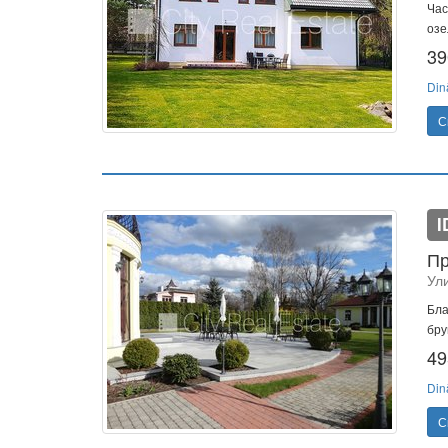
Час
озе
39
Din
С
I
Пр
Ул
Бла
бру
49
Din
С