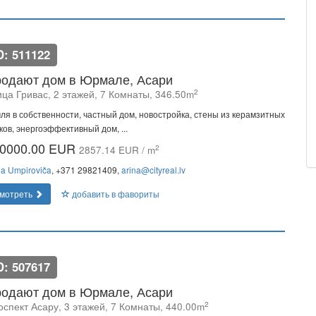
D: 511122
одают дом в Юрмале, Асари
2
ица Гривас, 2 этажей, 7 Комнаты, 346.50m
ля в собственности, частный дом, новостройка, стены из керамзитных
ков, энергоэффективный дом, ...
0000.00 EUR
2
2857.14 EUR / m
na Umpiroviča
, +371 29821409,
arina@cityreal.lv
мотреть
добавить в фавориты
D: 507617
одают дом в Юрмале, Асари
2
оспект Асару, 3 этажей, 7 Комнаты, 440.00m