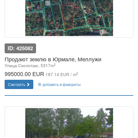
ID: 425082
Продают землю в Юрмале, Меллужи
2
Улица Сколотаю, 5317m
995000.00 EUR
2
187.14 EUR / m
Смотреть
добавить в фавориты