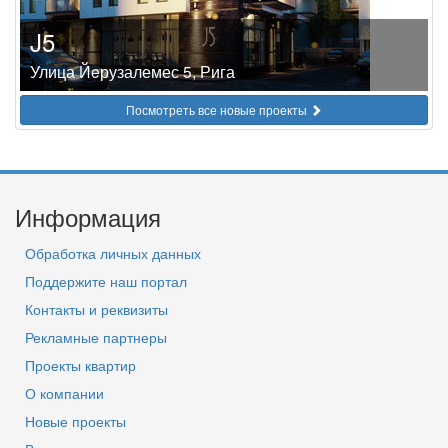
J5
Улица Йeрузалемес 5, Рига
Посмотреть все новые проекты
Информация
Обработка личных данных
Поддержите наш портал
Контакты и реквизиты
Рекламные партнеры
Проекты квартир
О компании
Новые проекты