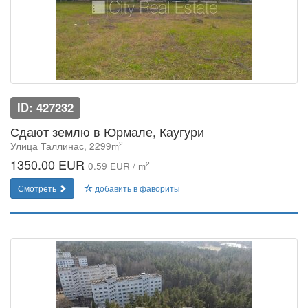
ID: 427232
Сдают землю в Юрмале, Каугури
2
Улица Таллинас, 2299m
1350.00 EUR
2
0.59 EUR / m
Смотреть
добавить в фавориты