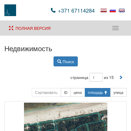
+371 67114284
ПОЛНАЯ ВЕРСИЯ
Toggle
navigati
Недвижимость
Поиск
страница
из 15
Сортировать:
ID
цена
площадь
улица