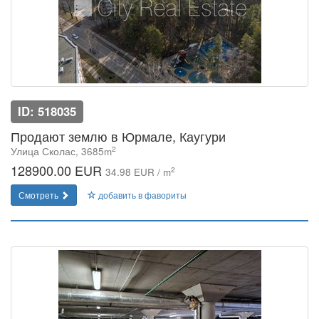
ID: 518035
Продают землю в Юрмале, Каугури
2
Улица Сколас, 3685m
128900.00 EUR
2
34.98 EUR / m
Смотреть
добавить в фавориты