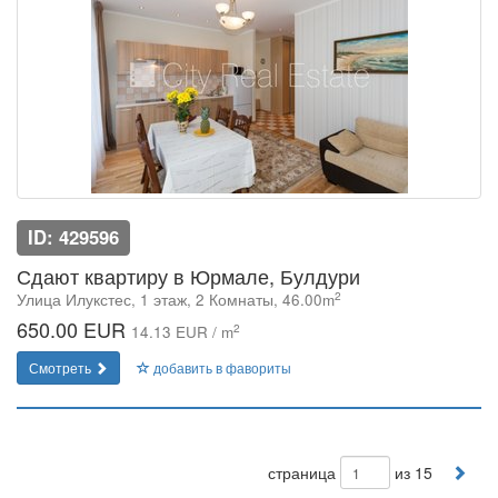
ID: 429596
Сдают квартиру в Юрмале, Булдури
2
Улица Илукстес, 1 этаж, 2 Комнаты, 46.00m
650.00 EUR
2
14.13 EUR / m
Смотреть
добавить в фавориты
страница
из 15