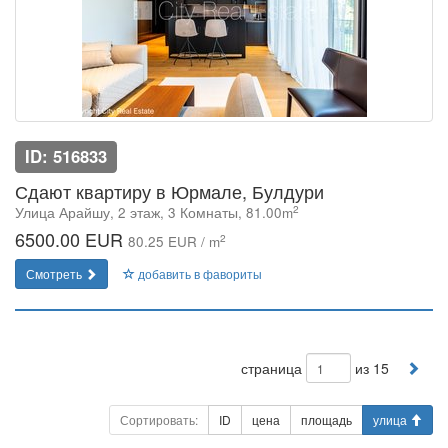
ID: 516833
Сдают квартиру в Юрмале, Булдури
2
Улица Арайшу, 2 этаж, 3 Комнаты, 81.00m
6500.00 EUR
2
80.25 EUR / m
Смотреть
добавить в фавориты
страница
из 15
Сортировать:
ID
цена
площадь
улица