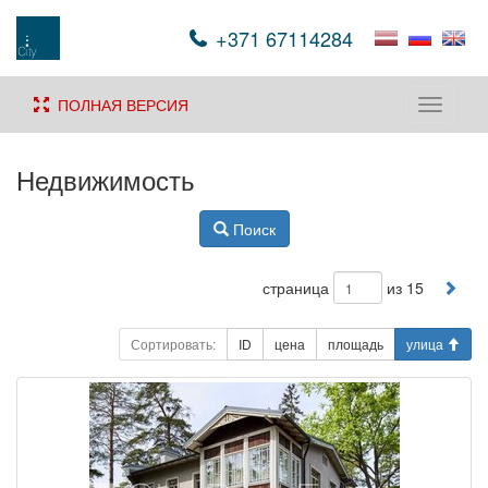
+371 67114284
ПОЛНАЯ ВЕРСИЯ
Toggle
navigati
Недвижимость
Поиск
страница
из 15
Сортировать:
ID
цена
площадь
улица