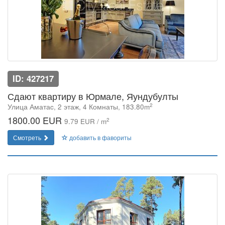
ID: 427217
Сдают квартиру в Юрмале, Яундубулты
2
Улица Аматаc, 2 этаж, 4 Комнаты, 183.80m
1800.00 EUR
2
9.79 EUR / m
Смотреть
добавить в фавориты