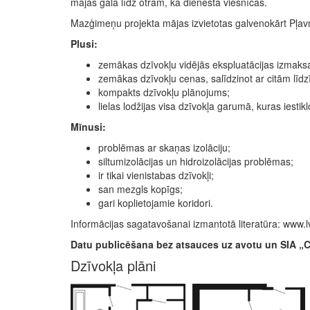
mājas gala līdz otram, kā dienesta viesnīcās.
Mazģimeņu projekta mājas izvietotas galvenokārt Pļav
Plusi:
zemākas dzīvokļu vidējās ekspluatācijas izmaks
zemākas dzīvokļu cenas, salīdzinot ar citām līd
kompakts dzīvokļu plānojums;
lielas lodžijas visa dzīvokļa garumā, kuras iest
Mīnusi:
problēmas ar skaņas izolāciju;
siltumizolācijas un hidroizolācijas problēmas;
ir tikai vienistabas dzīvokļi;
san mezgls kopīgs;
gari koplietojamie koridori.
Informācijas sagatavošanai izmantotā literatūra: www.l
Datu publicēšana bez atsauces uz avotu un SIA „Cit
Dzīvokļa plāni