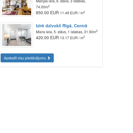
Marijas iela, 6. stāvs, 3 istabas,
2
74.00m
850.00 EUR
2
11.49 EUR / m
Izīrē dzīvokli Rīgā, Centrā
2
Miera iela, 5. stāvs, 1 istabas, 31.90m
420.00 EUR
2
13.17 EUR / m
Apskatīt visu piedāvājumu