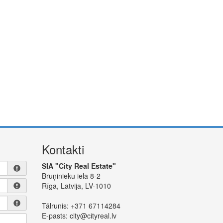
Kontakti
SIA "City Real Estate"
Bruņinieku iela 8-2
Rīga, Latvija, LV-1010
Tālrunis:
+371 67114284
E-pasts:
city@cityreal.lv