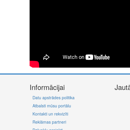
Informācijai
Jaut
Datu apstrādes politika
Atbalsti mūsu portālu
Kontakti un rekvizīti
Reklāmas partneri
Dzīvokļu projekti