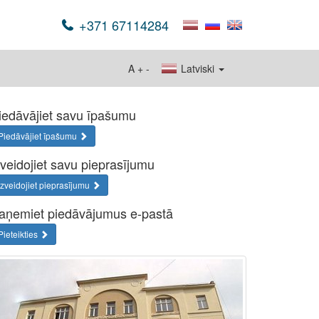
+371 67114284
A
+
-
Latviski
iedāvājiet savu īpašumu
Piedāvājiet īpašumu
zveidojiet savu pieprasījumu
Izveidojiet pieprasījumu
aņemiet piedāvājumus e-pastā
Pieteikties