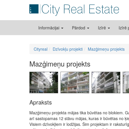
Informācijai
Pārdod
Izīrē
Izīrē
Cityreal
Dzīvokļu projekti
Mazģimeņu projekts
Mazģimeņu projekts
Apraksts
Mazģimeņu projekta mājas tika būvētas no blokiem. Galv
arī sastopamas 12 stāvu mājas, kuras ir būvētas no ķieģ
Visiem dzīvokļiem ir lodžijas. Šim projektam ir raksturīg