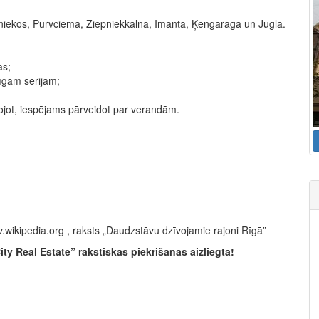
niekos, Purvciemā, Ziepniekkalnā, Imantā, Ķengaragā un Juglā.
as;
zīgām sērijām;
iklojot, iespējams pārveidot par verandām.
v.wikipedia.org , raksts „Daudzstāvu dzīvojamie rajoni Rīgā”
y Real Estate” rakstiskas piekrišanas aizliegta!