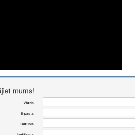
ājiet mums!
Vārds
E-pasts
Tālrunis
Jautājums