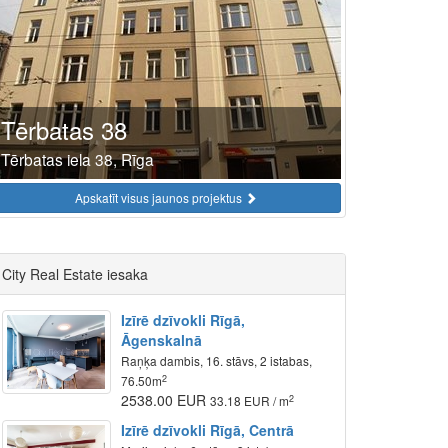
Tērbatas 38
Tērbatas iela 38, Rīga
Apskatīt visus jaunos projektus
City Real Estate iesaka
Izīrē dzīvokli Rīgā,
Āgenskalnā
Raņķa dambis, 16. stāvs, 2 istabas,
2
76.50m
2538.00 EUR
2
33.18 EUR / m
Izīrē dzīvokli Rīgā, Centrā