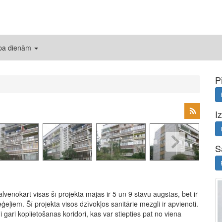
 pa dienām
P
I
S
enokārt visas šī projekta mājas ir 5 un 9 stāvu augstas, bet ir
eļiem. Šī projekta visos dzīvokļos sanitārie mezgli ir apvienoti.
i gari koplietošanas koridori, kas var stiepties pat no viena