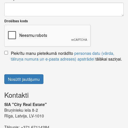
Drošības kods
Piekrītu manu pieteikumā norādīto
personas datu (vārda,
tālruņa numura un e-pasta adreses) apstrādei
tālākai saziņai.
Nosūtīt jautājumu
Kontakti
SIA "City Real Estate"
Bruņinieku iela 8-2
Rīga, Latvija, LV-1010
Tālrunis:
+371 67114284