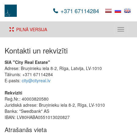
+371 67114284
PILNĀ VERSIJA
Toggle
navigati
Kontakti un rekvizīti
SIA "City Real Estate"
Adrese: Bruņinieku iela 8-2, Rīga, Latvija, LV-1010
Tālrunis: +371 67114284
E-pasts:
city@cityreal.lv
Rekvizīti
Reģ.Nr.: 40003820580
Juridiskā adrese: Bruņinieku iela 8-2, Rīga, LV-1010
Banka: "Swedbank" AS
IBAN: LV80HABA0551013020827
Atrašanās vieta